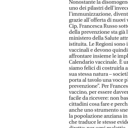
Nonostante la disomogeneit
uno dei pilastri dell’inve
l’immunizzazione, diventi
grazie all’offerta di nuovi 
Cip, Francesca Russo sott
della prevenzione sta già
ministero della Salute at
istituita. Le Regioni sono 
vaccinali e devono quindi 
affrontare insieme le impl
Calendario vaccinale. È un
siamo felici di costruirl
sua stessa natura – società
porta al tavolo una voce 
prevenzione”. Per France
vaccino, per essere davver
facile da ricevere: non ba
cittadini cosa fare e perc
anche uno strumento snell
la popolazione anziana in 
che traduce le stesse evid