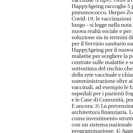
vaccinale (Pnpv). Oltre a 
HappyAgeing raccoglie 5 p
pneumococco, Herpes Zoste
Covid-19, le vaccinazioni 
lungo - si legge nella no
nuova realtà sociale e per 
soluzione sia in termini di
per il Servizio sanitario n
HappyAgeing per il nuovo
malattie per scegliere la
centrate sulle malattie e s
sottostima del rischio ch
della rete vaccinale e chiam
somministrazione oltre ai
vaccinali, ad esempio le f
ospedali per i pazienti fra
e le Case di Comunità, per
E ancora: 3) La prevenzi
architettura finanziaria.
come investimento struttur
con un sistema nazionale 
programmazione; 4) Aggio