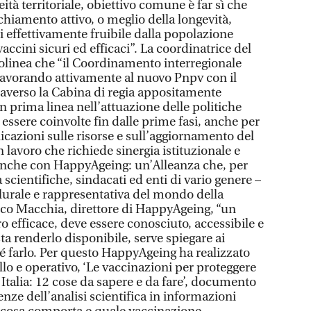
à territoriale, obiettivo comune è far sì che
cchiamento attivo, o meglio della longevità,
 effettivamente fruibile dalla popolazione
vaccini sicuri ed efficaci”. La coordinatrice del
olinea che “il Coordinamento interregionale
 lavorando attivamente al nuovo Pnpv con il
traverso la Cabina di regia appositamente
in prima linea nell’attuazione delle politiche
essere coinvolte fin dalle prime fasi, anche per
icazioni sulle risorse e sull’aggiornamento del
 lavoro che richiede sinergia istituzionale e
a anche con HappyAgeing: un’Alleanza che, per
 scientifiche, sindacati ed enti di vario genere –
plurale e rappresentativa del mondo della
sco Macchia, direttore di HappyAgeing, “un
o efficace, deve essere conosciuto, accessibile e
sta renderlo disponibile, serve spiegare ai
hé farlo. Per questo HappyAgeing ha realizzato
o e operativo, ‘Le vaccinazioni per proteggere
Italia: 12 cose da sapere e da fare’, documento
enze dell’analisi scientifica in informazioni