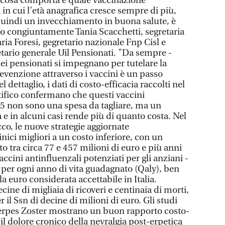
a, cosa comporta e quale vaccinazione
 in cui l’età anagrafica cresce sempre di più,
 quindi un invecchiamento in buona salute, è
o congiuntamente Tania Scacchetti, segretaria
ia Foresi, gegretario nazionale Fnp Cisl e
tario generale Uil Pensionati. "Da sempre -
ei pensionati si impegnano per tutelare la
prevenzione attraverso i vaccini è un passo
dettaglio, i dati di costo-efficacia raccolti nel
ifico confermano che questi vaccini
5 non sono una spesa da tagliare, ma un
 e in alcuni casi rende più di quanto costa. Nel
o, le nuove strategie aggiornate
inici migliori a un costo inferiore, con un
to tra circa 77 e 457 milioni di euro e più anni
vaccini antinfluenzali potenziati per gli anziani -
o, per ogni anno di vita guadagnato (Qaly), ben
a euro considerata accettabile in Italia.
ine di migliaia di ricoveri e centinaia di morti,
 il Ssn di decine di milioni di euro. Gli studi
Herpes Zoster mostrano un buon rapporto costo-
 il dolore cronico della nevralgia post-erpetica