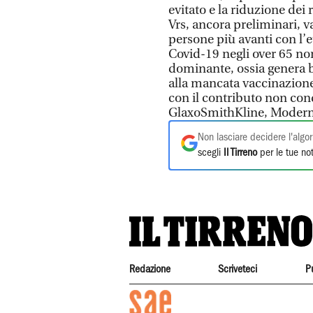
evitato e la riduzione dei r
Vrs, ancora preliminari, v
persone più avanti con l’et
Covid-19 negli over 65 no
dominante, ossia genera be
alla mancata vaccinazione.
con il contributo non con
GlaxoSmithKline, Moderna,
Non lasciare decidere l'algor
scegli
Il Tirreno
per le tue not
Redazione
Scriveteci
P