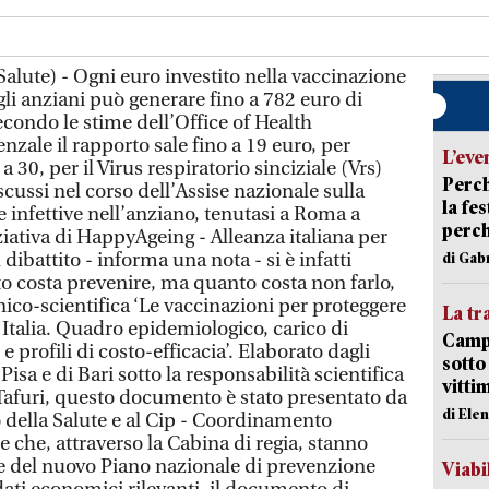
alute) - Ogni euro investito nella vaccinazione
li anziani può generare fino a 782 euro di
secondo le stime dell’Office of Health
nzale il rapporto sale fino a 19 euro, per
L’eve
30, per il Virus respiratorio sinciziale (Vrs)
Perch
cussi nel corso dell’Assise nazionale sulla
la fe
 infettive nell’anziano, tenutasi a Roma a
perch
ziativa di HappyAgeing - Alleanza italiana per
 dibattito - informa una nota - si è infatti
di Gab
 costa prevenire, ma quanto costa non farlo,
nico-scientifica ‘Le vaccinazioni per proteggere
La tr
 Italia. Quadro epidemiologico, carico di
Campi
e profili di costo-efficacia’. Elaborato dagli
sotto
 Pisa e di Bari sotto la responsabilità scientifica
vitti
 Tafuri, questo documento è stato presentato da
di Ele
della Salute e al Cip - Coordinamento
 che, attraverso la Cabina di regia, stanno
e del nuovo Piano nazionale di prevenzione
Viabi