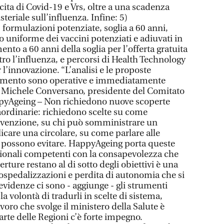
cita di Covid-19 e Vrs, oltre a una scadenza
steriale sull’influenza. Infine: 5)
 formulazioni potenziate, soglia a 60 anni,
uniforme dei vaccini potenziati e adiuvati in
nto a 60 anni della soglia per l’offerta gratuita
tro l’influenza, e percorsi di Health Technology
l’innovazione. “L’analisi e le proposte
umento sono operative e immediatamente
 Michele Conversano, presidente del Comitato
appyAgeing – Non richiedono nuove scoperte
raordinarie: richiedono scelte su come
prevenzione, su chi può somministrare un
care una circolare, su come parlare alle
i possono evitare. HappyAgeing porta queste
uzionali competenti con la consapevolezza che
erture restano al di sotto degli obiettivi è una
ospedalizzazioni e perdita di autonomia che si
evidenze ci sono - aggiunge - gli strumenti
la volontà di tradurli in scelte di sistema,
lavoro che svolge il ministero della Salute è
rte delle Regioni c’è forte impegno.