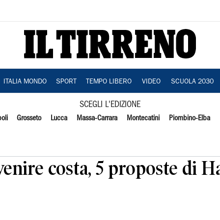
ITALIA MONDO
SPORT
TEMPO LIBERO
VIDEO
SCUOLA 2030
SCEGLI L'EDIZIONE
oli
Grosseto
Lucca
Massa-Carrara
Montecatini
Piombino-Elba
venire costa, 5 proposte di