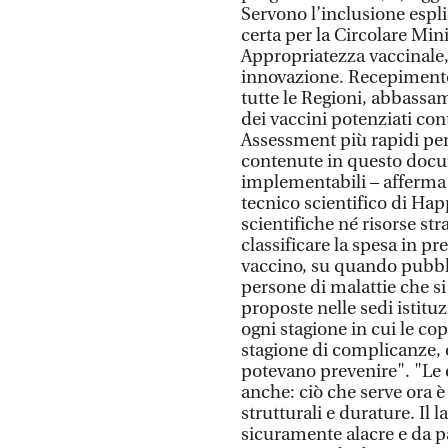
Servono l’inclusione espli
certa per la Circolare Mini
Appropriatezza vaccinale,
innovazione. Recepimento 
tutte le Regioni, abbassame
dei vaccini potenziati con
Assessment più rapidi per 
contenute in questo doc
implementabili – afferma
tecnico scientifico di H
scientifiche né risorse st
classificare la spesa in 
vaccino, su quando pubbli
persone di malattie che s
proposte nelle sedi istit
ogni stagione in cui le cop
stagione di complicanze, 
potevano prevenire". "Le 
anche: ciò che serve ora è 
strutturali e durature. Il 
sicuramente alacre e da pa