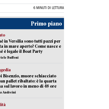
6 MINUTI DI LETTURA
Primo piano
nto
é in Versilia sono tutti pazzi per
sta in mare aperto? Come nasce e
é è legale il Boat Party
riele Buffoni
agedia
 Bisenzio, muore schiacciato
 un pallet ribaltato: è la quarta
ma sul lavoro in meno di 48 ore
na Andreini
lità