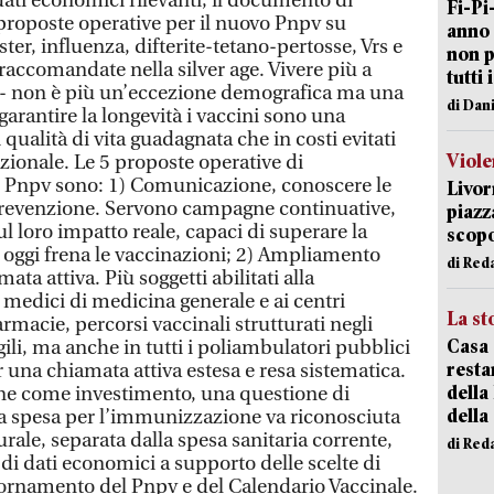
dati economici rilevanti, il documento di
Fi-Pi
roposte operative per il nuovo Pnpv su
anno 
r, influenza, difterite-tetano-pertosse, Vrs e
non p
raccomandate nella silver age. Vivere più a
tutti 
ta - non è più un’eccezione demografica ma una
di Dan
garantire la longevità i vaccini sono una
 qualità di vita guadagnata che in costi evitati
Viole
azionale. Le 5 proposte operative di
 Pnpv sono: 1) Comunicazione, conoscere le
Livor
 prevenzione. Servono campagne continuative,
piazz
ul loro impatto reale, capaci di superare la
scopo
e oggi frena le vaccinazioni; 2) Ampliamento
di Red
ata attiva. Più soggetti abilitati alla
 medici di medicina generale e ai centri
La st
armacie, percorsi vaccinali strutturati negli
Casa 
gili, ma anche in tutti i poliambulatori pubblici
resta
 una chiamata attiva estesa e resa sistematica.
della
one come investimento, una questione di
della
 La spesa per l’immunizzazione va riconosciuta
ale, separata dalla spesa sanitaria corrente,
di Red
di dati economici a supporto delle scelte di
rnamento del Pnpv e del Calendario Vaccinale.