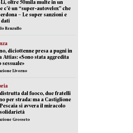
-Li, oltre 50mila multe in un
e c’è un “super-autovelox” che
erdona – Le super sanzioni e
i dati
ilo Renzullo
nza
no, diciottenne presa a pugni in
a Attias: «Sono stata aggredita
 sessuale»
azione Livorno
oria
distrutta dal fuoco, due fratelli
no per strada: ma a Castiglione
 Pescaia si avvera il miracolo
 solidarietà
azione Grosseto