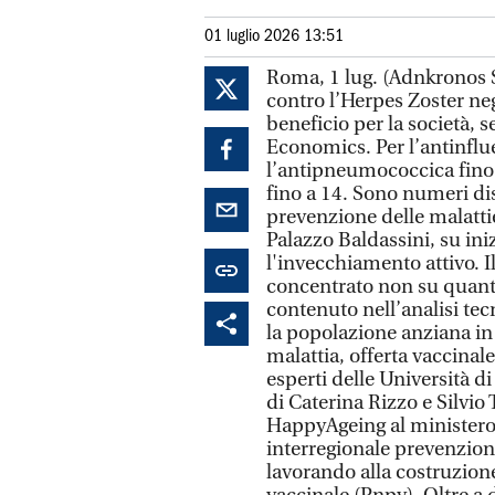
01 luglio 2026 13:51
Roma, 1 lug. (Adnkronos S
contro l’Herpes Zoster neg
beneficio per la società, 
Economics. Per l’antinflue
l’antipneumococcica fino a 
fino a 14. Sono numeri dis
prevenzione delle malattie
Palazzo Baldassini, su ini
l'invecchiamento attivo. Il
concentrato non su quanto
contenuto nell’analisi tec
la popolazione anziana in
malattia, offerta vaccinale 
esperti delle Università di
di Caterina Rizzo e Silvio
HappyAgeing al ministero 
interregionale prevenzione
lavorando alla costruzion