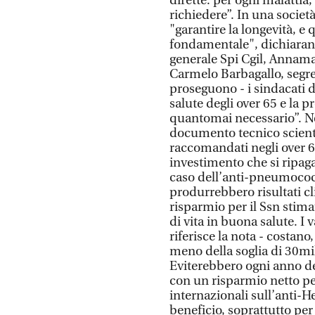
dirette: per ogni malatti
richiedere”. In una società
"garantire la longevità, e
fondamentale", dichiaran
generale Spi Cgil, Annamar
Carmelo Barbagallo, segre
proseguono - i sindacati d
salute degli over 65 e la 
quantomai necessario”. Nel 
documento tecnico scient
raccomandati negli over 6
investimento che si ripaga
caso dell’anti-pneumococc
produrrebbero risultati cl
risparmio per il Ssn stima
di vita in buona salute. I 
riferisce la nota - costan
meno della soglia di 30mil
Eviterebbero ogni anno dec
con un risparmio netto per
internazionali sull’anti-
beneficio, soprattutto per