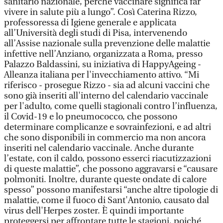
sanitario nazionale, perché vaccinare significa far
vivere in salute più a lungo”. Così Caterina Rizzo,
professoressa di Igiene generale e applicata
all’Università degli studi di Pisa, intervenendo
all’Assise nazionale sulla prevenzione delle malattie
infettive nell’Anziano, organizzata a Roma, presso
Palazzo Baldassini, su iniziativa di HappyAgeing -
Alleanza italiana per l'invecchiamento attivo. “Mi
riferisco - prosegue Rizzo - sia ad alcuni vaccini che
sono già inseriti all'interno del calendario vaccinale
per l'adulto, come quelli stagionali contro l’influenza,
il Covid-19 e lo pneumococco, che possono
determinare complicanze e sovrainfezioni, e ad altri
che sono disponibili in commercio ma non ancora
inseriti nel calendario vaccinale. Anche durante
l’estate, con il caldo, possono esserci riacutizzazioni
di queste malattie”, che possono aggravarsi e “causare
polmoniti. Inoltre, durante queste ondate di calore
spesso” possono manifestarsi “anche altre tipologie di
malattie, come il fuoco di Sant'Antonio, causato dal
virus dell'Herpes zoster. È quindi importante
proteggersi per affrontare tutte le stagioni, poiché