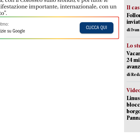
, con il Colosseo sullo sfondo, e poi tutte le
ifestazione importante, internazionale, con un
Il ca
to”.
Follo
inviat
itmo:
CLICCA QUI
di Iva
izie su Google
Lo st
Vacan
24 mi
avanz
di Red
Vide
Linus
blocc
borgo
Pann