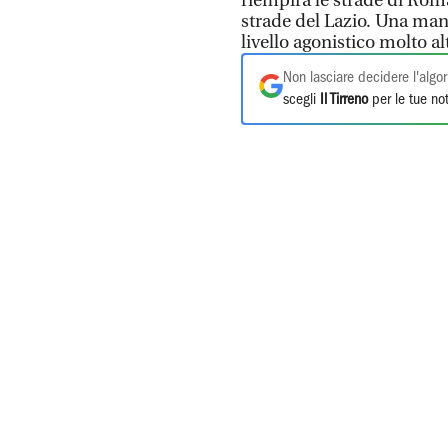
riempirà le strade di Roma
strade del Lazio. Una man
livello agonistico molto al
Non lasciare decidere l'algor
scegli
Il Tirreno
per le tue not