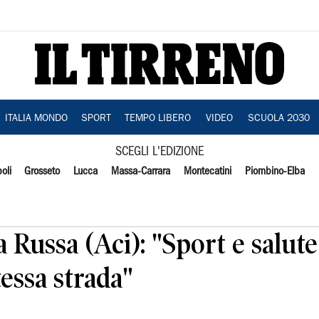
ITALIA MONDO
SPORT
TEMPO LIBERO
VIDEO
SCUOLA 2030
SCEGLI L'EDIZIONE
oli
Grosseto
Lucca
Massa-Carrara
Montecatini
Piombino-Elba
a Russa (Aci): "Sport e salut
tessa strada"