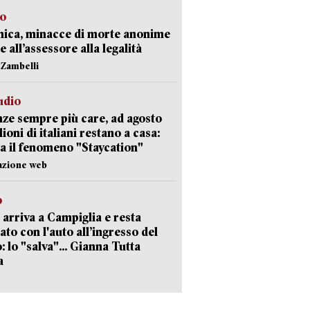
so
nica, minacce di morte anonime
e all’assessore alla legalità
n Zambelli
udio
ze sempre più care, ad agosto
lioni di italiani restano a casa:
a il fenomeno "Staycation"
azione web
o
 arriva a Campiglia e resta
ato con l'auto all’ingresso del
: lo "salva"... Gianna Tutta
a