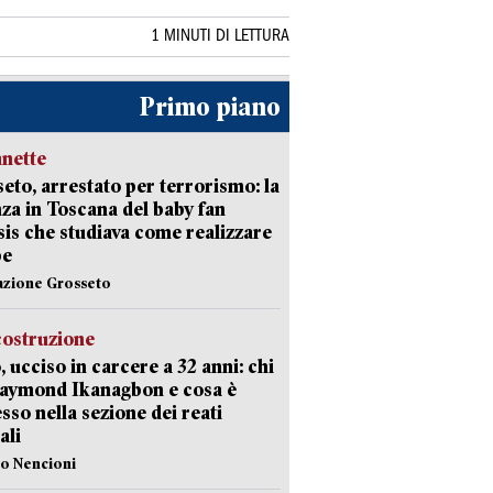
1 MINUTI DI LETTURA
Primo piano
nette
eto, arrestato per terrorismo: la
za in Toscana del baby fan
Isis che studiava come realizzare
be
azione Grosseto
costruzione
, ucciso in carcere a 32 anni: chi
Raymond Ikanagbon e cosa è
sso nella sezione dei reati
ali
lo Nencioni