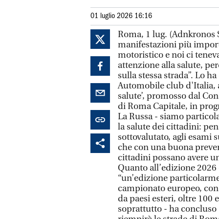
01 luglio 2026 16:16
Roma, 1 lug. (Adnkronos Sa
manifestazioni più importa
motoristico e noi ci tene
attenzione alla salute, pe
sulla stessa strada”. Lo h
Automobile club d'Italia, 
salute’, promosso dal Cons
di Roma Capitale, in prog
La Russa - siamo particola
la salute dei cittadini: pe
sottovalutato, agli esami 
che con una buona prevenz
cittadini possano avere un
Quanto all’edizione 2026 
“un’edizione particolarmen
campionato europeo, con t
da paesi esteri, oltre 100
soprattutto - ha concluso -