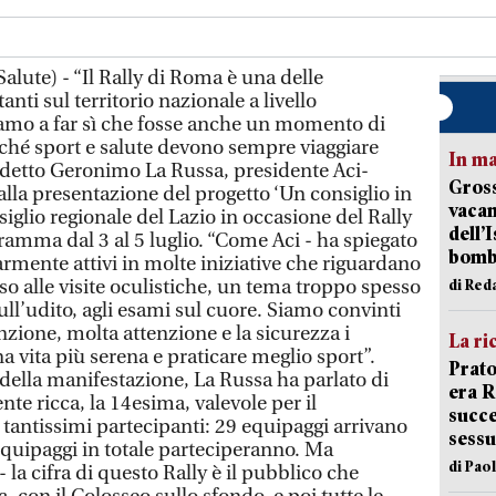
lute) - “Il Rally di Roma è una delle
nti sul territorio nazionale a livello
vamo a far sì che fosse anche un momento di
rché sport e salute devono sempre viaggiare
In ma
a detto Geronimo La Russa, presidente Aci-
Gross
alla presentazione del progetto ‘Un consiglio in
vacan
iglio regionale del Lazio in occasione del Rally
dell’
ramma dal 3 al 5 luglio. “Come Aci - ha spiegato
bom
rmente attivi in molte iniziative che riguardano
nso alle visite oculistiche, un tema troppo spesso
di Red
sull’udito, agli esami sul cuore. Siamo convinti
ione, molta attenzione e la sicurezza i
La ri
a vita più serena e praticare meglio sport”.
Prato
della manifestazione, La Russa ha parlato di
era 
te ricca, la 14esima, valevole per il
succe
antissimi partecipanti: 29 equipaggi arrivano
sessu
 equipaggi in totale parteciperanno. Ma
di Pao
 la cifra di questo Rally è il pubblico che