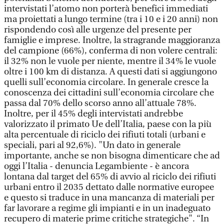
intervistati l’atomo non porterà benefici immediati
ma proiettati a lungo termine (tra i 10 e i 20 anni) non
rispondendo così alle urgenze del presente per
famiglie e imprese. Inoltre, la stragrande maggioranza
del campione (66%), conferma di non volere centrali:
il 32% non le vuole per niente, mentre il 34% le vuole
oltre i 100 km di distanza. A questi dati si aggiungono
quelli sull’economia circolare. In generale cresce la
conoscenza dei cittadini sull’economia circolare che
passa dal 70% dello scorso anno all’attuale 78%.
Inoltre, per il 45% degli intervistati andrebbe
valorizzato il primato Ue dell’Italia, paese con la più
alta percentuale di riciclo dei rifiuti totali (urbani e
speciali, pari al 92,6%). "Un dato in generale
importante, anche se non bisogna dimenticare che ad
oggi l’Italia - denuncia Legambiente - è ancora
lontana dal target del 65% di avvio al riciclo dei rifiuti
urbani entro il 2035 dettato dalle normative europee
e questo si traduce in una mancanza di materiali per
far lavorare a regime gli impianti e in un inadeguato
recupero di materie prime critiche strategiche". “In