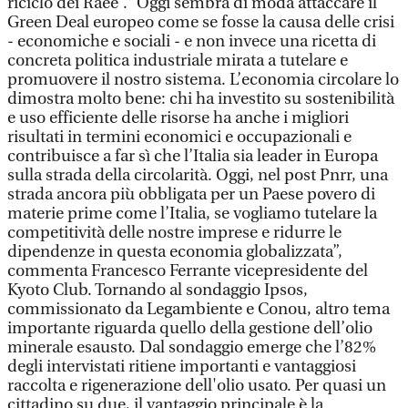
riciclo dei Raee”. “Oggi sembra di moda attaccare il
Green Deal europeo come se fosse la causa delle crisi
- economiche e sociali - e non invece una ricetta di
concreta politica industriale mirata a tutelare e
promuovere il nostro sistema. L’economia circolare lo
dimostra molto bene: chi ha investito su sostenibilità
e uso efficiente delle risorse ha anche i migliori
risultati in termini economici e occupazionali e
contribuisce a far sì che l’Italia sia leader in Europa
sulla strada della circolarità. Oggi, nel post Pnrr, una
strada ancora più obbligata per un Paese povero di
materie prime come l’Italia, se vogliamo tutelare la
competitività delle nostre imprese e ridurre le
dipendenze in questa economia globalizzata”,
commenta Francesco Ferrante vicepresidente del
Kyoto Club. Tornando al sondaggio Ipsos,
commissionato da Legambiente e Conou, altro tema
importante riguarda quello della gestione dell’olio
minerale esausto. Dal sondaggio emerge che l’82%
degli intervistati ritiene importanti e vantaggiosi
raccolta e rigenerazione dell'olio usato. Per quasi un
cittadino su due, il vantaggio principale è la