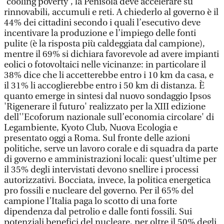
'cooling poverty', la Penisola deve accelerare su
rinnovabili, accumuli e reti. A chiederlo al governo è il
44% dei cittadini secondo i quali l’esecutivo deve
incentivare la produzione e l’impiego delle fonti
pulite (è la risposta più caldeggiata dal campione),
mentre il 69% si dichiara favorevole ad avere impianti
eolici o fotovoltaici nelle vicinanze: in particolare il
38% dice che li accetterebbe entro i 10 km da casa, e
il 31% li accoglierebbe entro i 50 km di distanza. È
quanto emerge in sintesi dal nuovo sondaggio Ipsos
'Rigenerare il futuro' realizzato per la XIII edizione
dell''Ecoforum nazionale sull’economia circolare' di
Legambiente, Kyoto Club, Nuova Ecologia e
presentato oggi a Roma. Sul fronte delle azioni
politiche, serve un lavoro corale e di squadra da parte
di governo e amministrazioni locali: quest’ultime per
il 35% degli intervistati devono snellire i processi
autorizzativi. Bocciata, invece, la politica energetica
pro fossili e nucleare del governo. Per il 65% del
campione l’Italia paga lo scotto di una forte
dipendenza dal petrolio e dalle fonti fossili. Sui
potenziali benefici del nucleare, per oltre il 50% degli