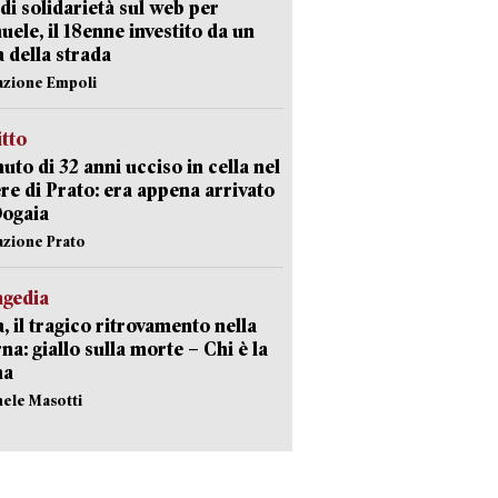
di solidarietà sul web per
ele, il 18enne investito da un
a della strada
azione Empoli
itto
uto di 32 anni ucciso in cella nel
re di Prato: era appena arrivato
Dogaia
azione Prato
agedia
, il tragico ritrovamento nella
rna: giallo sulla morte – Chi è la
ma
hele Masotti