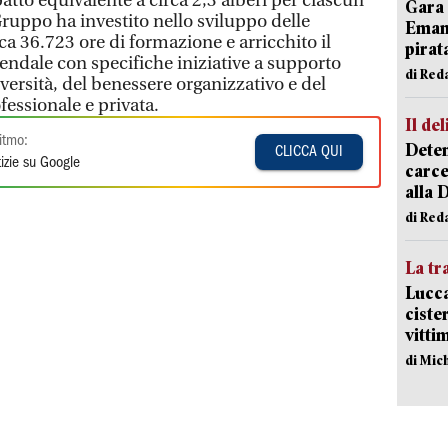
tto equivalente a circa 2,3 alberi per ciascun
Gara 
ruppo ha investito nello sviluppo delle
Emanu
 36.723 ore di formazione e arricchito il
pirat
ndale con specifiche iniziative a supporto
di Red
diversità, del benessere organizzativo e del
fessionale e privata.
Il del
itmo:
Deten
CLICCA QUI
izie su Google
carce
alla 
di Red
La tr
Lucca
ciste
vitti
di Mic