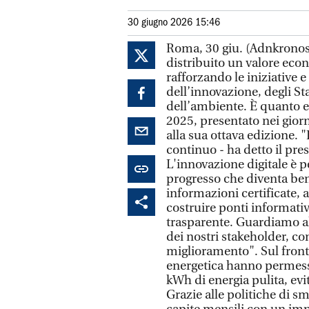
30 giugno 2026 15:46
Roma, 30 giu. (Adnkronos
distribuito un valore econ
rafforzando le iniziative 
dell’innovazione, degli Sta
dell’ambiente. È quanto e
2025, presentato nei giorn
alla sua ottava edizione. 
continuo - ha detto il pr
L'innovazione digitale è p
progresso che diventa b
informazioni certificate, ac
costruire ponti informativ
trasparente. Guardiamo al
dei nostri stakeholder, con
miglioramento". Sul front
energetica hanno permes
kWh di energia pulita, ev
Grazie alle politiche di s