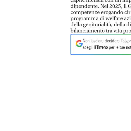
capite mensili con un impa
dipendente. Nel 2025, il G
competenze erogando circa
programma di welfare azie
della genitorialità, della 
bilanciamento tra vita pro
Non lasciare decidere l'algor
scegli
Il Tirreno
per le tue not