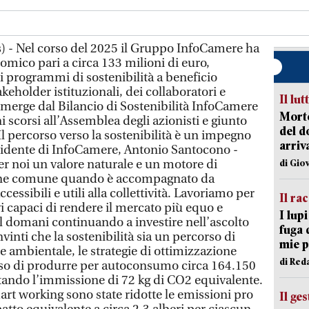
) - Nel corso del 2025 il Gruppo InfoCamere ha
omico pari a circa 133 milioni di euro,
e i programmi di sostenibilità a beneficio
keholder istituzionali, dei collaboratori e
Il lut
merge dal Bilancio di Sostenibilità InfoCamere
Morto
i scorsi all’Assemblea degli azionisti e giunto
del d
"Il percorso verso la sostenibilità è un impegno
arriv
esidente di InfoCamere, Antonio Santocono -
er noi un valore naturale e un motore di
di Gio
ene comune quando è accompagnato da
cessibili e utili alla collettività. Lavoriamo per
Il ra
i capaci di rendere il mercato più equo e
I lup
 domani continuando a investire nell’ascolto
fuga 
vinti che la sostenibilità sia un percorso di
mie 
e ambientale, le strategie di ottimizzazione
di Red
so di produrre per autoconsumo circa 164.150
itando l’immissione di 72 kg di CO2 equivalente.
mart working sono state ridotte le emissioni pro
Il ge