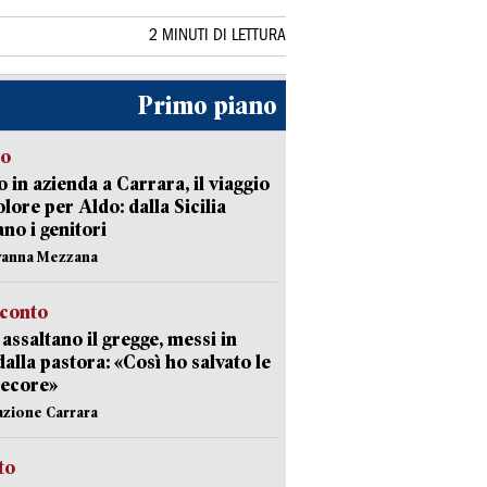
2 MINUTI DI LETTURA
Primo piano
to
 in azienda a Carrara, il viaggio
olore per Aldo: dalla Sicilia
ano i genitori
vanna Mezzana
cconto
i assaltano il gregge, messi in
dalla pastora: «Così ho salvato le
pecore»
azione Carrara
sto