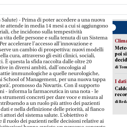
Salute) - Prima di poter accedere a una nuova
ente attende in media 14 mesi a cui si aggiungono
oriali, che incidono sulla tempestività
la vita delle persone e sulla tenuta di un Sistema
Clima
 Per accelerare l’accesso all’innovazione e
Meteo
 serve un cambio di prospettiva: nuovi modelli
poi s
lla cura, attraverso gli esiti clinici, sociali,
decid
. È questa la sfida raccolta dalle oltre 20
tive in diversi ambiti, dall’oncologia al
di Tom
lattie immunologiche a quelle neurologiche,
ni School of Management, per una nuova tappa
I dati
agorà’, promosso da Novartis. Con il supporto
Caldo
ni - informa la farmaceutica in una nota - le
recor
a strumenti concreti per dare voce e misura al
di Red
ontribuendo a un ruolo più attivo dei pazienti
 dati e nella definizione delle priorità, al fianco
tri attori del sistema salute. L’obiettivo è
il ruolo dei pazienti nelle decisioni relative ai