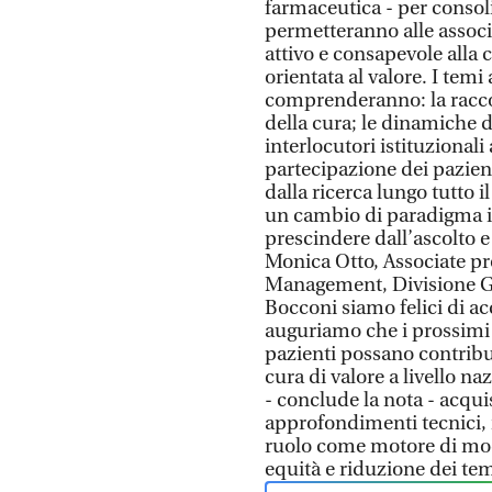
farmaceutica - per conso
permetteranno alle associ
attivo e consapevole alla 
orientata al valore. I temi
comprenderanno: la raccol
della cura; le dinamiche 
interlocutori istituzionali 
partecipazione dei pazienti
dalla ricerca lungo tutto i
un cambio di paradigma i
prescindere dall’ascolto e 
Monica Otto, Associate pr
Management, Divisione G
Bocconi siamo felici di acc
auguriamo che i prossimi 
pazienti possano contribu
cura di valore a livello naz
- conclude la nota - acqu
approfondimenti tecnici,
ruolo come motore di model
equità e riduzione dei tem