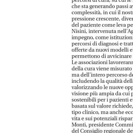
percorsi di cura, su cui l
che sta generando passi a
complessità, in cui il nos
pressione crescente, dive
del paziente come leva per
Nisini, intervenuta nell’A
impegno, come istituzioni
percorsi di diagnosi e tr
offerte da nuovi modelli e
permettono di avvicinare la
Le associazioni lavorerann
della cura viene misurato 
ma dell’intero percorso de
includendo la qualità dell
valorizzando le nuove oppo
visione più ampia da cui 
sostenibili per i pazienti 
basata sul valore richiede,
tipo clinico, ma anche eco
vita e sui potenziali risp
Monti, presidente Commiss
del Consiglio regionale d