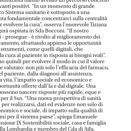
e istituzioni hanno avviato un percorso concreto
vanti positivi. “In un momento di grande
tro Sistema sanitario è sottoposto a una
nta fondamentale concentrarci sulla centralità
 evolvere la cura”, osserva l’onorevole Tiziana
gorà ospitata in Sda Bocconi. “Il nostro
 - prosegue - è rivolto al miglioramento dei
attamento, sfruttando appieno le opportunità
 strumenti, come quelli digitali, che
 cura al paziente in risposta ai bisogni reali”.
o quindi per evolvere il modo in cui il valore
e valutato: non più solo l’efficacia del farmaco,
l paziente, dalla diagnosi all’assistenza,
a vita, l’impatto sociale ed economico e
rtunità offerte dall’Ia e dal digitale. Una
possono nascere risposte più rapide, eque e
e per il Ssn. “Una nuova prospettiva di sanità
 per realizzarsi, dati ed evidenze non solo di
nomico e sociale, di impatto sulla qualità di
armi per il sistema paese”, spiega Emanuele
ione IX Sostenibilità sociale, casa e famiglia
ella Lombardia e membro del Cda di Aifa,