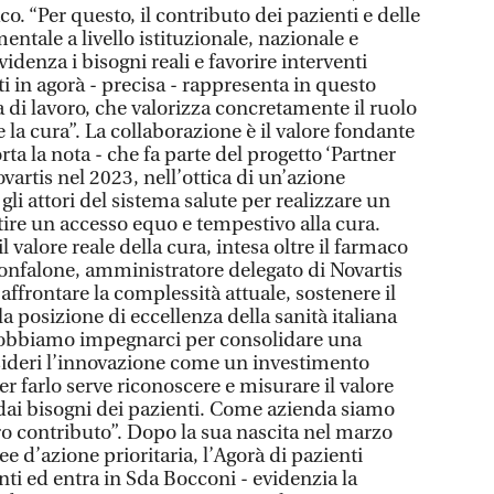
o. “Per questo, il contributo dei pazienti e delle
entale a livello istituzionale, nazionale e
idenza i bisogni reali e favorire interventi
ti in agorà - precisa - rappresenta in questo
 di lavoro, che valorizza concretamente il ruolo
e la cura”. La collaborazione è il valore fondante
orta la nota - che fa parte del progetto ‘Partner
ovartis nel 2023, nell’ottica di un’azione
 gli attori del sistema salute per realizzare un
ire un accesso equo e tempestivo alla cura.
 valore reale della cura, intesa oltre il farmaco
onfalone, amministratore delegato di Novartis
r affrontare la complessità attuale, sostenere il
a posizione di eccellenza della sanità italiana
 Dobbiamo impegnarci per consolidare una
ideri l’innovazione come un investimento
per farlo serve riconoscere e misurare il valore
e dai bisogni dei pazienti. Come azienda siamo
ro contributo”. Dopo la sua nascita nel marzo
ee d’azione prioritaria, l’Agorà di pazienti
ti ed entra in Sda Bocconi - evidenzia la