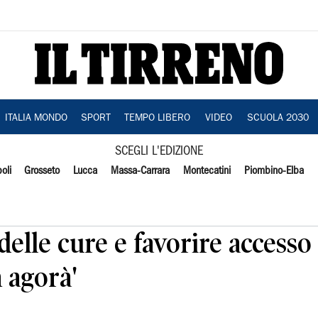
ITALIA MONDO
SPORT
TEMPO LIBERO
VIDEO
SCUOLA 2030
SCEGLI L'EDIZIONE
oli
Grosseto
Lucca
Massa-Carrara
Montecatini
Piombino-Elba
delle cure e favorire accesso
n agorà'