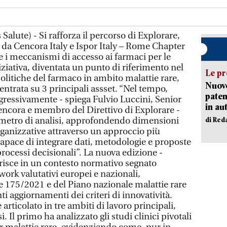
alute) - Si rafforza il percorso di Explorare,
2 da Cencora Italy e Ispor Italy – Rome Chapter
e i meccanismi di accesso ai farmaci per le
iniziativa, diventata un punto di riferimento nel
Le pr
politiche del farmaco in ambito malattie rare,
Nuovo
centrata su 3 principali assset. “Nel tempo,
paten
gressivamente - spiega Fulvio Luccini, Senior
in au
ncora e membro del Direttivo di Explorare -
imetro di analisi, approfondendo dimensioni
di Red
ganizzative attraverso un approccio più
capace di integrare dati, metodologie e proposte
rocessi decisionali”. La nuova edizione -
erisce in un contesto normativo segnato
ork valutativi europei e nazionali,
ge 175/2021 e del Piano nazionale malattie rare
i aggiornamenti dei criteri di innovatività.
 articolato in tre ambiti di lavoro principali,
 Il primo ha analizzato gli studi clinici pivotali