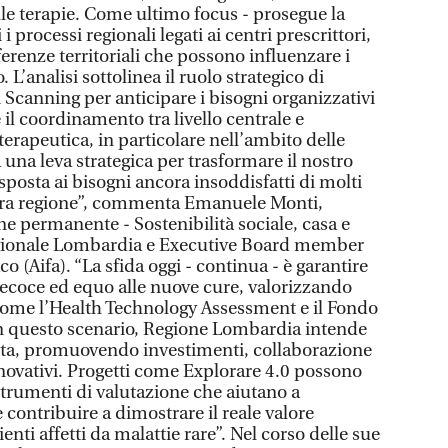
elle terapie. Come ultimo focus - prosegue la
 i processi regionali legati ai centri prescrittori,
erenze territoriali che possono influenzare i
 L’analisi sottolinea il ruolo strategico di
Scanning per anticipare i bisogni organizzativi
e il coordinamento tra livello centrale e
terapeutica, in particolare nell’ambito delle
 una leva strategica per trasformare il nostro
isposta ai bisogni ancora insoddisfatti di molti
stra regione”, commenta Emanuele Monti,
 permanente - Sostenibilità sociale, casa e
egionale Lombardia e Executive Board member
o (Aifa). “La sfida oggi - continua - è garantire
ecoce ed equo alle nuove cure, valorizzando
ome l’Health Technology Assessment e il Fondo
 In questo scenario, Regione Lombardia intende
ta, promuovendo investimenti, collaborazione
nnovativi. Progetti come Explorare 4.0 possono
strumenti di valutazione che aiutano a
 contribuire a dimostrare il reale valore
enti affetti da malattie rare”. Nel corso delle sue