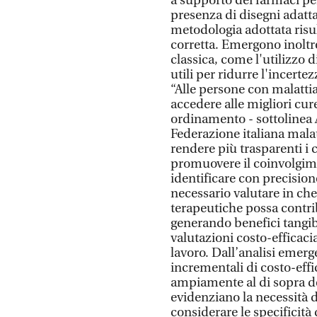
a supporto dei farmaci pe
presenza di disegni adattati
metodologia adottata risul
corretta. Emergono inoltr
classica, come l'utilizzo 
utili per ridurre l'incerte
“Alle persone con malatti
accedere alle migliori cur
ordinamento - sottolinea
Federazione italiana malat
rendere più trasparenti i 
promuovere il coinvolgime
identificare con precisione 
necessario valutare in ch
terapeutiche possa contribu
generando benefici tangibil
valutazioni costo-efficaci
lavoro. Dall’analisi emerg
incrementali di costo-effi
ampiamente al di sopra dell
evidenziano la necessità di
considerare le specificità 