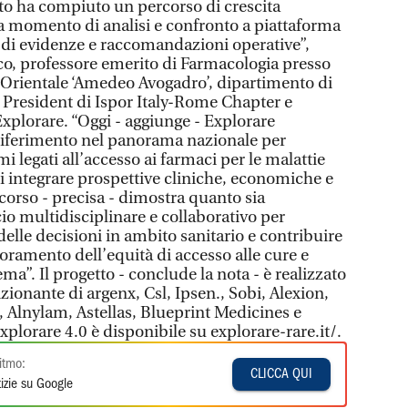
tto ha compiuto un percorso di crescita
da momento di analisi e confronto a piattaforma
 di evidenze e raccomandazioni operative”,
co, professore emerito di Farmacologia presso
 Orientale ‘Amedeo Avogadro’, dipartimento di
 President di Ispor Italy-Rome Chapter e
xplorare. “Oggi - aggiunge - Explorare
riferimento nel panorama nazionale per
 legati all’accesso ai farmaci per le malattie
 di integrare prospettive cliniche, economiche e
corso - precisa - dimostra quanto sia
 multidisciplinare e collaborativo per
delle decisioni in ambito sanitario e contribuire
oramento dell’equità di accesso alle cure e
tema”. Il progetto - conclude la nota - è realizzato
ionante di argenx, Csl, Ipsen., Sobi, Alexion,
 Alnylam, Astellas, Blueprint Medicines e
plorare 4.0 è disponibile su explorare-rare.it/.
itmo:
CLICCA QUI
izie su Google