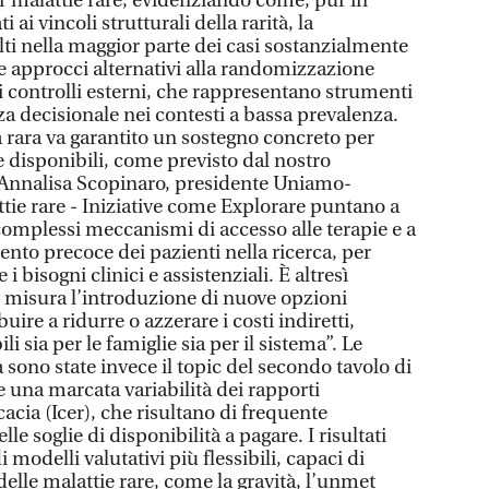
r malattie rare, evidenziando come, pur in
 ai vincoli strutturali della rarità, la
ti nella maggior parte dei casi sostanzialmente
e approcci alternativi alla randomizzazione
di controlli esterni, che rappresentano strumenti
zza decisionale nei contesti a bassa prevalenza.
a rara va garantito un sostegno concreto per
e disponibili, come previsto dal nostro
 Annalisa Scopinaro, presidente Uniamo-
tie rare - Iniziative come Explorare puntano a
complessi meccanismi di accesso alle terapie e a
nto precoce dei pazienti nella ricerca, per
i bisogni clinici e assistenziali. È altresì
e misura l’introduzione di nuove opzioni
ire a ridurre o azzerare i costi indiretti,
i sia per le famiglie sia per il sistema”. Le
a sono state invece il topic del secondo tavolo di
e una marcata variabilità dei rapporti
cacia (Icer), che risultano di frequente
e soglie di disponibilità a pagare. I risultati
 modelli valutativi più flessibili, capaci di
delle malattie rare, come la gravità, l’unmet