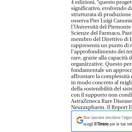
4 edizioni, “questo proge
significativo, evolvendo 
strutturata di produzione
osserva Pier Luigi Canoni
l’Università del Piemonte
Scienze del Farmaco, Past
membro del Direttivo di E
rappresenta un punto di 
l’approfondimento dei temi
rare, grazie alla capacità
organizzative. Questo per
fondamentale un approccio
affrontare la complessità 
in modo concreto al migli
della sostenibilità del sis
con il supporto non condiz
AstraZeneca Rare Disease,
Neuraxpharm. Il Report Ex
Non lasciare decidere l'algor
scegli
Il Tirreno
per le tue not