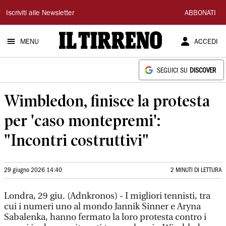
Il
Iscriviti alle Newsletter
ABBONATI
Tirreno
MENU
ACCEDI
SEGUICI SU
DISCOVER
Wimbledon, finisce la protesta
per 'caso montepremi':
"Incontri costruttivi"
29 giugno 2026 14:40
2 MINUTI DI LETTURA
Londra, 29 giu. (Adnkronos) - I migliori tennisti, tra
cui i numeri uno al mondo Jannik Sinner e Aryna
Sabalenka, hanno fermato la loro protesta contro i