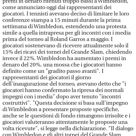
premi in denaro ritenuti troppo bassi a Wimbledon,
come annunciato oggi dai rappresentanti dei
giocatori. I tennisti avevano deciso di limitare le loro
conferenze stampa a 15 minuti durante la prima
settimana di Wimbledon, estendendo una protesta
simile a quella intrapresa per gli incontri con i media
prima del torneo al Roland Garros a maggio. I
giocatori sostenevano di ricevere attualmente solo il
15% dei ricavi dei tornei del Grande Slam, chiedendo
invece il 22%. Wimbledon ha aumentato i premi in
denaro del 20%, una mossa che i giocatori hanno
definito come un "gradito passo avanti". I
rappresentanti dei giocatori il giorno
dell'inaugurazione del torneo, avevano detto che "i
giocatori hanno confermato la ripresa dei normali
impegni con i media" dopo aver tenuto "incontri
costruttivi". "Questa decisione si basa sull'impegno
di Wimbledon a presentare proposte specifiche,
anche se le questioni di fondo rimangono irrisolte e i
giocatori valuteranno attentamente le proposte una
volta ricevute", si legge nella dichiarazione. "Il dialogo
con Wimbledon e gli altri tornei del Grande Slam