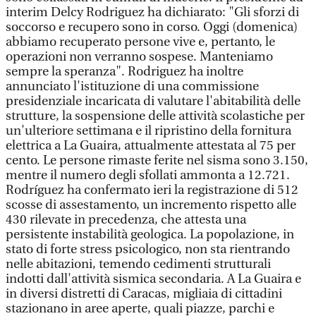
interim Delcy Rodriguez ha dichiarato: "Gli sforzi di
soccorso e recupero sono in corso. Oggi (domenica)
abbiamo recuperato persone vive e, pertanto, le
operazioni non verranno sospese. Manteniamo
sempre la speranza". Rodriguez ha inoltre
annunciato l'istituzione di una commissione
presidenziale incaricata di valutare l'abitabilità delle
strutture, la sospensione delle attività scolastiche per
un'ulteriore settimana e il ripristino della fornitura
elettrica a La Guaira, attualmente attestata al 75 per
cento. Le persone rimaste ferite nel sisma sono 3.150,
mentre il numero degli sfollati ammonta a 12.721.
Rodríguez ha confermato ieri la registrazione di 512
scosse di assestamento, un incremento rispetto alle
430 rilevate in precedenza, che attesta una
persistente instabilità geologica. La popolazione, in
stato di forte stress psicologico, non sta rientrando
nelle abitazioni, temendo cedimenti strutturali
indotti dall'attività sismica secondaria. A La Guaira e
in diversi distretti di Caracas, migliaia di cittadini
stazionano in aree aperte, quali piazze, parchi e