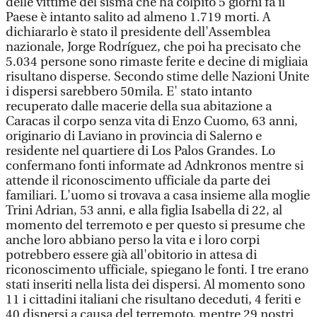
delle vittime del sisma che ha colpito 5 giorni fa il
Paese è intanto salito ad almeno 1.719 morti. A
dichiararlo è stato il presidente dell'Assemblea
nazionale, Jorge Rodríguez, che poi ha precisato che
5.034 persone sono rimaste ferite e decine di migliaia
risultano disperse. Secondo stime delle Nazioni Unite
i dispersi sarebbero 50mila. E' stato intanto
recuperato dalle macerie della sua abitazione a
Caracas il corpo senza vita di Enzo Cuomo, 63 anni,
originario di Laviano in provincia di Salerno e
residente nel quartiere di Los Palos Grandes. Lo
confermano fonti informate ad Adnkronos mentre si
attende il riconoscimento ufficiale da parte dei
familiari. L'uomo si trovava a casa insieme alla moglie
Trini Adrian, 53 anni, e alla figlia Isabella di 22, al
momento del terremoto e per questo si presume che
anche loro abbiano perso la vita e i loro corpi
potrebbero essere già all'obitorio in attesa di
riconoscimento ufficiale, spiegano le fonti. I tre erano
stati inseriti nella lista dei dispersi. Al momento sono
11 i cittadini italiani che risultano deceduti, 4 feriti e
40 dispersi a causa del terremoto, mentre 29 nostri