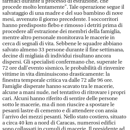
farmaci durante il processo di estrazione, che
procede molto lentamente". Tale operazione segue il
salvataggio di una madre e del suo bambino di nove
mesi, avvenuto il giorno precedente. I soccorritori
hanno predisposto flebo e rimosso i detriti prima di
procedere all'estrazione dei membri della famiglia,
mentre altro personale monitorava le macerie in
cerca di segnali di vita. Sebbene le squadre abbiano
salvato almeno 33 persone durante il fine settimana,
decine di migliaia di individui risultano ancora
dispersi. Gli specialisti confermano che, superate le
72 ore dall'evento sismico, le probabilità di rinvenire
vittime in vita diminuiscono drasticamente: la
finestra temporale critica va dalle 72 alle 96 ore.
Famiglie disperate hanno scavato tra le macerie,
alcune a mani nude, nel tentativo di ritrovare i propri
cari. Alcuni hanno riferito di sentire delle persone
sotto le macerie, ma di non riuscire a spostare le
pesanti lastre di cemento e di attendere con ansia
l'arrivo dei mezzi pesanti. Nello stato costiero, situato
a circa 40 km a nord di Caracas, numerosi edifici
sono collassati in cumuli di macerie. Il presidente ad