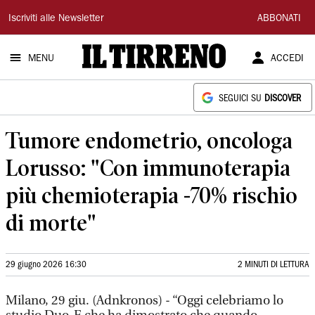
Il
Iscriviti alle Newsletter
ABBONATI
Tirreno
MENU
ACCEDI
SEGUICI SU
DISCOVER
Tumore endometrio, oncologa
Lorusso: "Con immunoterapia
più chemioterapia -70% rischio
di morte"
29 giugno 2026 16:30
2 MINUTI DI LETTURA
Milano, 29 giu. (Adnkronos) - “Oggi celebriamo lo