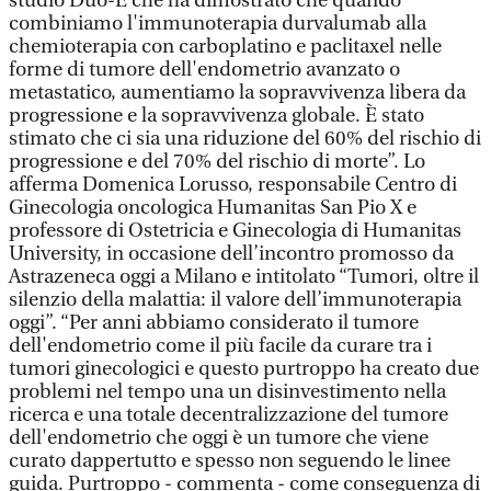
studio Duo-E che ha dimostrato che quando
combiniamo l'immunoterapia durvalumab alla
chemioterapia con carboplatino e paclitaxel nelle
forme di tumore dell'endometrio avanzato o
metastatico, aumentiamo la sopravvivenza libera da
progressione e la sopravvivenza globale. È stato
stimato che ci sia una riduzione del 60% del rischio di
progressione e del 70% del rischio di morte”. Lo
afferma Domenica Lorusso, responsabile Centro di
Ginecologia oncologica Humanitas San Pio X e
professore di Ostetricia e Ginecologia di Humanitas
University, in occasione dell’incontro promosso da
Astrazeneca oggi a Milano e intitolato “Tumori, oltre il
silenzio della malattia: il valore dell’immunoterapia
oggi”. “Per anni abbiamo considerato il tumore
dell'endometrio come il più facile da curare tra i
tumori ginecologici e questo purtroppo ha creato due
problemi nel tempo una un disinvestimento nella
ricerca e una totale decentralizzazione del tumore
dell'endometrio che oggi è un tumore che viene
curato dappertutto e spesso non seguendo le linee
guida. Purtroppo - commenta - come conseguenza di