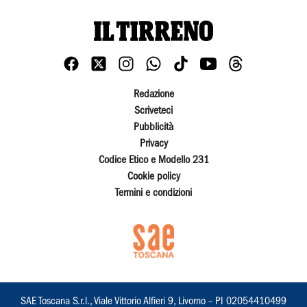
Redazione
Scriveteci
Pubblicità
Privacy
Codice Etico e Modello 231
Cookie policy
Termini e condizioni
SAE Toscana S.r.l., Viale Vittorio Alfieri 9, Livorno – PI 02054410499