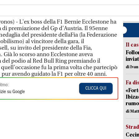
ronos) - L'ex boss della F1 Bernie Ecclestone ha
a di premiazione del Gp d'Austria. Il 95enne
medaglia del presidente dellaFia (la Federazione
bilismo) al vincitore della gara, il
Il ca
l, su invito del presidente della Fia,
Follo
ià lo scorso anno Ecclestone aveva
inviat
a del podio al Red Bull Ring premiando il
 quell'occasione fu la prima volta che partecipò
di Iva
 pur avendo guidato la F1 per oltre 40 anni.
Fa di
itmo:
CLICCA QUI
«Fort
izie su Google
Ibiza
rumor
di Mat
Strad
Cecin