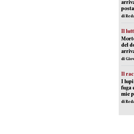
arriv
posta
di Red
Il lut
Morto
del d
arriv
di Gio
Il ra
I lup
fuga 
mie 
di Red