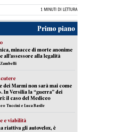
1 MINUTI DI LETTURA
Primo piano
so
nica, minacce di morte anonime
e all’assessore alla legalità
n Zambelli
scutere
e dei Marmi non sarà mai come
». In Versilia la “guerra” dei
i: il caso del Mediceo
teo Tuccini e Luca Basile
e e viabilità
a riattiva gli autovelox, è