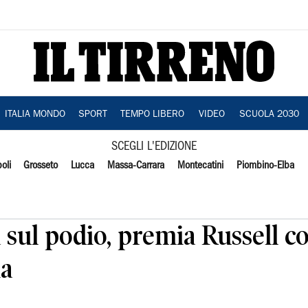
ITALIA MONDO
SPORT
TEMPO LIBERO
VIDEO
SCUOLA 2030
SCEGLI L'EDIZIONE
oli
Grosseto
Lucca
Massa-Carrara
Montecatini
Piombino-Elba
 sul podio, premia Russell c
ia