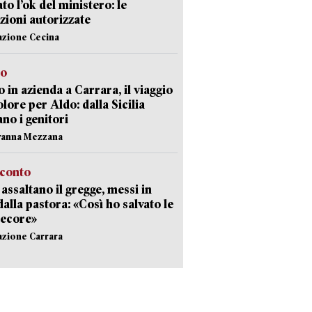
ato l’ok del ministero: le
zioni autorizzate
azione Cecina
to
 in azienda a Carrara, il viaggio
olore per Aldo: dalla Sicilia
ano i genitori
vanna Mezzana
cconto
i assaltano il gregge, messi in
dalla pastora: «Così ho salvato le
pecore»
azione Carrara