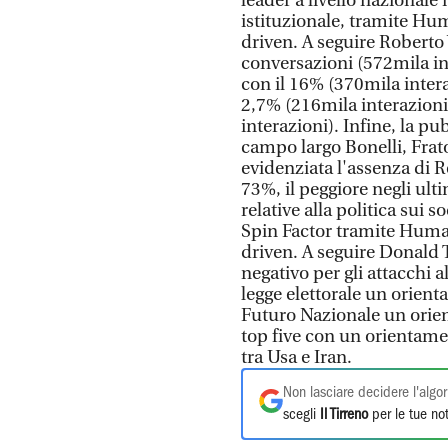
leader a livello nazionale n
istituzionale, tramite Hum
driven. A seguire Roberto
conversazioni (572mila int
con il 16% (370mila interaz
2,7% (216mila interazioni
interazioni). Infine, la pu
campo largo Bonelli, Frato
evidenziata l'assenza di 
73%, il peggiore negli ulti
relative alla politica sui 
Spin Factor tramite Human,
driven. A seguire Donald 
negativo per gli attacchi a
legge elettorale un orien
Futuro Nazionale un orien
top five con un orientame
tra Usa e Iran.
Non lasciare decidere l'algor
scegli
Il Tirreno
per le tue not