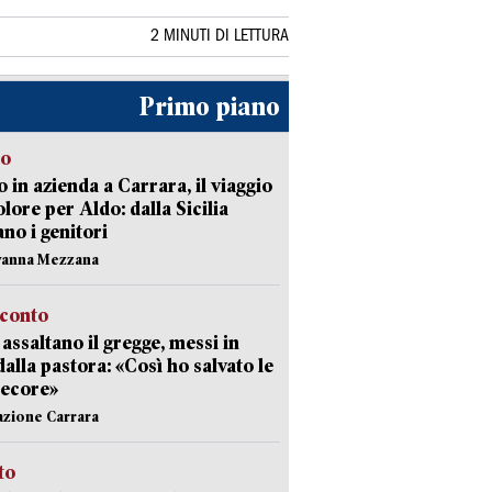
2 MINUTI DI LETTURA
Primo piano
to
 in azienda a Carrara, il viaggio
olore per Aldo: dalla Sicilia
ano i genitori
vanna Mezzana
cconto
i assaltano il gregge, messi in
dalla pastora: «Così ho salvato le
pecore»
azione Carrara
sto