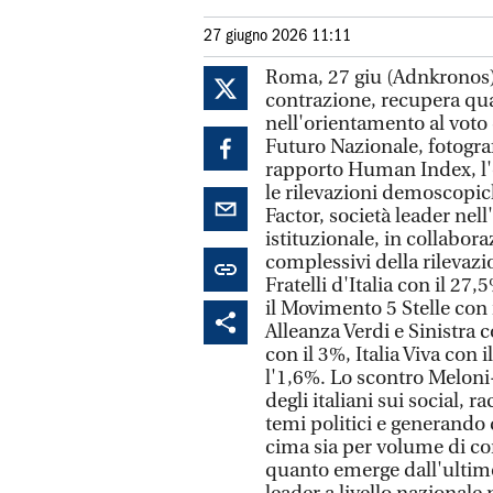
27 giugno 2026 11:11
Roma, 27 giu (Adnkronos)
contrazione, recupera qu
nell'orientamento al voto d
Futuro Nazionale, fotogra
rapporto Human Index, l'e
le rilevazioni demoscopich
Factor, società leader nell'
istituzionale, in collabor
complessivi della rilevazio
Fratelli d'Italia con il 27
il Movimento 5 Stelle con i
Alleanza Verdi e Sinistra 
con il 3%, Italia Viva con 
l'1,6%. Lo scontro Meloni
degli italiani sui social, r
temi politici e generando d
cima sia per volume di con
quanto emerge dall'ultimo