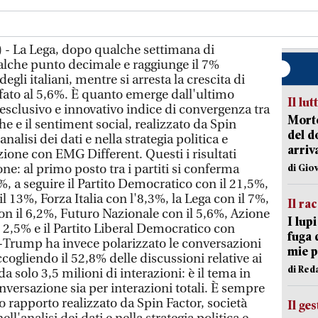
 - La Lega, dopo qualche settimana di
alche punto decimale e raggiunge il 7%
egli italiani, mentre si arresta la crescita di
fato al 5,6%. È quanto emerge dall'ultimo
Il lut
sclusivo e innovativo indice di convergenza tra
Morto
e e il sentiment social, realizzato da Spin
del d
analisi dei dati e nella strategia politica e
arriv
azione con EMG Different. Questi i risultati
ne: al primo posto tra i partiti si conferma
di Gio
,5%, a seguire il Partito Democratico con il 21,5%,
l 13%, Forza Italia con l'8,3%, la Lega con il 7%,
Il ra
con il 6,2%, Futuro Nazionale con il 5,6%, Azione
I lup
il 2,5% e il Partito Liberal Democratico con
fuga 
-Trump ha invece polarizzato le conversazioni
mie 
accogliendo il 52,8% delle discussioni relative ai
di Red
a solo 3,5 milioni di interazioni: è il tema in
versazione sia per interazioni totali. È sempre
 rapporto realizzato da Spin Factor, società
Il ge