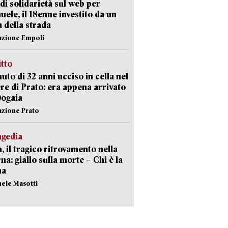
di solidarietà sul web per
ele, il 18enne investito da un
a della strada
azione Empoli
itto
uto di 32 anni ucciso in cella nel
re di Prato: era appena arrivato
Dogaia
azione Prato
agedia
, il tragico ritrovamento nella
rna: giallo sulla morte – Chi è la
ma
hele Masotti