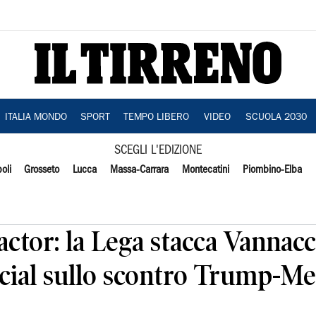
ITALIA MONDO
SPORT
TEMPO LIBERO
VIDEO
SCUOLA 2030
SCEGLI L'EDIZIONE
oli
Grosseto
Lucca
Massa-Carrara
Montecatini
Piombino-Elba
ctor: la Lega stacca Vannacc
cial sullo scontro Trump-Me