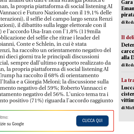
ell'analisi dei dati e nella strategia politica e
Gara 
an, la propria piattaforma di social listening AI
Emanu
 Vannacci e Futuro Nazionale con il 19,1% delle
pirat
erazioni), il selfie del campo largo senza Renzi
di Red
ioni), il dibattito sulla legge elettorale con il
) e l'accordo Usa-Iran con l'1,8% (119mila
Il del
bblicazione del selfie che ritrae i leader del
ianni, Conte e Schlein, in cui è stata
Deten
Renzi, ha raccolto un orientamento negativo del
carce
mi dieci giorni tra le principali discussioni
alla 
social, sempre dall'ultimo rapporto realizzato da
di Red
 la propria piattaforma di social listening AI
Trump ha raccolto il 68% di orientamento
La tr
ll'Italia e a Giorgia Meloni; la discussione sulla
Lucca
tamento negativo del 59%; Roberto Vannacci e
ciste
tamento negativo del 56%. L'unico tema tra i
vitti
nto positivo (71%) riguarda l'accordo raggiunto
di Mic
itmo:
CLICCA QUI
izie su Google