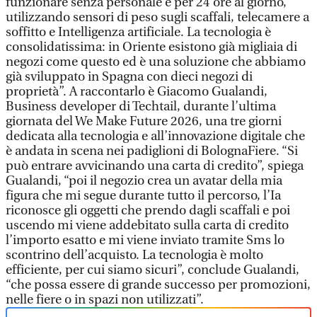
funzionare senza personale e per 24 ore al giorno,
utilizzando sensori di peso sugli scaffali, telecamere a
soffitto e Intelligenza artificiale. La tecnologia è
consolidatissima: in Oriente esistono già migliaia di
negozi come questo ed è una soluzione che abbiamo
già sviluppato in Spagna con dieci negozi di
proprietà”. A raccontarlo è Giacomo Gualandi,
Business developer di Techtail, durante l’ultima
giornata del We Make Future 2026, una tre giorni
dedicata alla tecnologia e all’innovazione digitale che
è andata in scena nei padiglioni di BolognaFiere. “Si
può entrare avvicinando una carta di credito”, spiega
Gualandi, “poi il negozio crea un avatar della mia
figura che mi segue durante tutto il percorso, l’Ia
riconosce gli oggetti che prendo dagli scaffali e poi
uscendo mi viene addebitato sulla carta di credito
l’importo esatto e mi viene inviato tramite Sms lo
scontrino dell’acquisto. La tecnologia è molto
efficiente, per cui siamo sicuri”, conclude Gualandi,
“che possa essere di grande successo per promozioni,
nelle fiere o in spazi non utilizzati”.