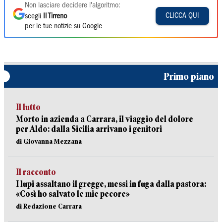
Non lasciare decidere l'algoritmo:
CLICCA QUI
scegli
Il Tirreno
per le tue notizie su Google
Primo piano
Il lutto
Morto in azienda a Carrara, il viaggio del dolore
per Aldo: dalla Sicilia arrivano i genitori
di Giovanna Mezzana
Il racconto
I lupi assaltano il gregge, messi in fuga dalla pastora:
«Così ho salvato le mie pecore»
di Redazione Carrara