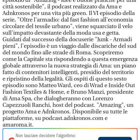
episodio di "Amazing - idee e buone pratiche per una
città sostenibile", il podcast realizzato da Ama e
Adnkronos per una vita più green. Il VI episodio della
serie, "Oltre l'armadio: dal fast fashion all'economia
circolare del tessile urbano", viene squarciato il velo
sull'impatto devastante della moda usa e getta.
Guidati dal successo della docuserie "Junk - Armadi
pieni", l'episodio è un viaggio dalle discariche del sud
del mondo fino alle strade di Roma. Scopriremo
come la Capitale sta rispondendo a questa emergenza
globale attraverso la nuova strategia di Ama: un piano
fatto di contenitori intelligenti, presidio del territorio
e ripristino della legalità. Gli ospiti di questo sesto
episodio sono Matteo Ward, ceo di Wrad e Inside Out
Fashion Textiles & Home, e Bruno Manzi, presidente
di Ama Spa, che dialogheranno con Lorenzo
Capezzuoli Ranchi, host del podcast. "Amazing", un
progetto Ama e Adnkronos. Disponibile su tutte le
piattaforme, su podcast.adnkronos.com e
amaroma.it.
Non lasciare decidere l'algoritmo: