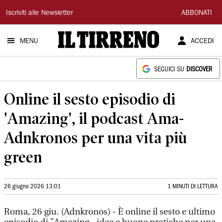
Il
Iscriviti alle Newsletter
ABBONATI
Tirreno
MENU
ACCEDI
SEGUICI SU
DISCOVER
Online il sesto episodio di
'Amazing', il podcast Ama-
Adnkronos per una vita più
green
26 giugno 2026 13:01
1 MINUTI DI LETTURA
Roma, 26 giu. (Adnkronos) - È online il sesto e ultimo