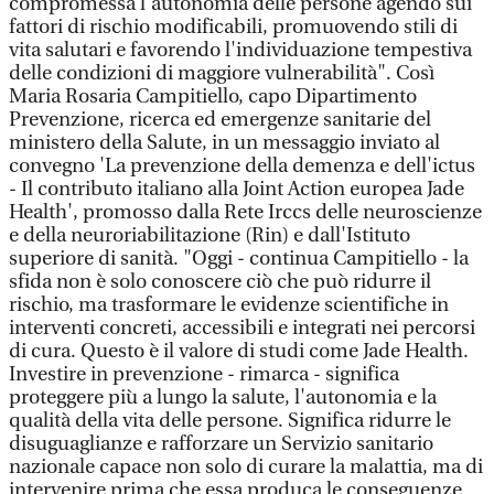
compromessa l'autonomia delle persone agendo sui
fattori di rischio modificabili, promuovendo stili di
vita salutari e favorendo l'individuazione tempestiva
delle condizioni di maggiore vulnerabilità". Così
Maria Rosaria Campitiello, capo Dipartimento
Prevenzione, ricerca ed emergenze sanitarie del
ministero della Salute, in un messaggio inviato al
convegno 'La prevenzione della demenza e dell'ictus
- Il contributo italiano alla Joint Action europea Jade
Health', promosso dalla Rete Irccs delle neuroscienze
e della neuroriabilitazione (Rin) e dall'Istituto
superiore di sanità. "Oggi - continua Campitiello - la
sfida non è solo conoscere ciò che può ridurre il
rischio, ma trasformare le evidenze scientifiche in
interventi concreti, accessibili e integrati nei percorsi
di cura. Questo è il valore di studi come Jade Health.
Investire in prevenzione - rimarca - significa
proteggere più a lungo la salute, l'autonomia e la
qualità della vita delle persone. Significa ridurre le
disuguaglianze e rafforzare un Servizio sanitario
nazionale capace non solo di curare la malattia, ma di
intervenire prima che essa produca le conseguenze