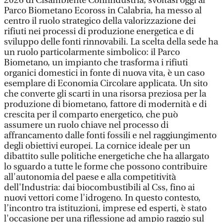
2026 di Cisambiente Confindustria, svoltasi oggi al
Parco Biometano Ecoross in Calabria, ha messo al
centro il ruolo strategico della valorizzazione dei
rifiuti nei processi di produzione energetica e di
sviluppo delle fonti rinnovabili. La scelta della sede ha
un ruolo particolarmente simbolico: il Parco
Biometano, un impianto che trasforma i rifiuti
organici domestici in fonte di nuova vita, è un caso
esemplare di Economia Circolare applicata. Un sito
che converte gli scarti in una risorsa preziosa per la
produzione di biometano, fattore di modernità e di
crescita per il comparto energetico, che può
assumere un ruolo chiave nel processo di
affrancamento dalle fonti fossili e nel raggiungimento
degli obiettivi europei. La cornice ideale per un
dibattito sulle politiche energetiche che ha allargato
lo sguardo a tutte le forme che possono contribuire
all'autonomia del paese e alla competitività
dell'Industria: dai biocombustibili al Css, fino ai
nuovi vettori come l'idrogeno. In questo contesto,
l’incontro tra istituzioni, imprese ed esperti, è stato
l'occasione per una riflessione ad ampio raggio sul