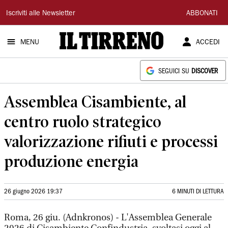
Il
Iscriviti alle Newsletter
ABBONATI
Tirreno
MENU
ACCEDI
SEGUICI SU
DISCOVER
Assemblea Cisambiente, al
centro ruolo strategico
valorizzazione rifiuti e processi
produzione energia
26 giugno 2026 19:37
6 MINUTI DI LETTURA
Roma, 26 giu. (Adnkronos) - L'Assemblea Generale