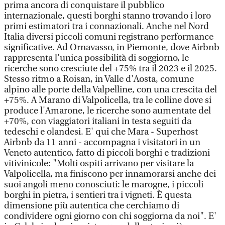
prima ancora di conquistare il pubblico
internazionale, questi borghi stanno trovando i loro
primi estimatori tra i connazionali. Anche nel Nord
Italia diversi piccoli comuni registrano performance
significative. Ad Ornavasso, in Piemonte, dove Airbnb
rappresenta l'unica possibilità di soggiorno, le
ricerche sono cresciute del +75% tra il 2023 e il 2025.
Stesso ritmo a Roisan, in Valle d'Aosta, comune
alpino alle porte della Valpelline, con una crescita del
+75%. A Marano di Valpolicella, tra le colline dove si
produce l'Amarone, le ricerche sono aumentate del
+70%, con viaggiatori italiani in testa seguiti da
tedeschi e olandesi. E' qui che Mara - Superhost
Airbnb da 11 anni - accompagna i visitatori in un
Veneto autentico, fatto di piccoli borghi e tradizioni
vitivinicole: "Molti ospiti arrivano per visitare la
Valpolicella, ma finiscono per innamorarsi anche dei
suoi angoli meno conosciuti: le marogne, i piccoli
borghi in pietra, i sentieri tra i vigneti. È questa
dimensione più autentica che cerchiamo di
condividere ogni giorno con chi soggiorna da noi". E'