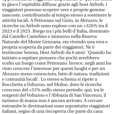
in gioco l'ospitalità diffusa: grazie agli host Airbnb, i
viaggiatori possono scoprire vere e proprie gemme
nascoste, contribuendo al tempo stesso a sostenere le
attività locali. A Pettorano sul Gizio, in Abruzzo, le
ricerche su Airbnb sono esplose con un +326% tra il
2023 e il 2025. Borgo tra i più belli d'Italia, dominato
dal Castello Cantelmo e immerso nella Riserva
Naturale del Monte Genzana, sta vivendo una vera e
propria scoperta da parte dei viaggiatori. Ne è
testimone Serena, Host Airbnb da 6 anni: 'Quando ho
iniziato a ospitare pensavo che pochi avrebbero
scelto un borgo come Pettorano. Invece, negli anni ho
visto crescere l'interesse per questi luoghi e per un
Abruzzo meno conosciuto, fatto di natura, tradizioni
e comunità locali'. Lo stesso schema si ripete a
Rocchetta a Volturno, nel Molise, dove le ricerche
crescono del +53% nello stesso periodo: qui, tra le
sorgenti del Volturno e l'Abbazia di San Vincenzo, il
turismo di massa non è ancora arrivato. A cercare
entrambe le destinazioni sono soprattutto viaggiatori
italiani, segno di una riscoperta che parte da casa: