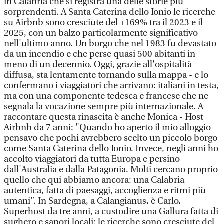
in Calabria che si registra una delle storie più
sorprendenti. A Santa Caterina dello Ionio le ricerche
su Airbnb sono cresciute del +169% tra il 2023 e il
2025, con un balzo particolarmente significativo
nell'ultimo anno. Un borgo che nel 1983 fu devastato
da un incendio e che perse quasi 500 abitanti in
meno di un decennio. Oggi, grazie all'ospitalità
diffusa, sta lentamente tornando sulla mappa - e lo
confermano i viaggiatori che arrivano: italiani in testa,
ma con una componente tedesca e francese che ne
segnala la vocazione sempre più internazionale. A
raccontare questa rinascita è anche Monica - Host
Airbnb da 7 anni: "Quando ho aperto il mio alloggio
pensavo che pochi avrebbero scelto un piccolo borgo
come Santa Caterina dello Ionio. Invece, negli anni ho
accolto viaggiatori da tutta Europa e persino
dall'Australia e dalla Patagonia. Molti cercano proprio
quello che qui abbiamo ancora: una Calabria
autentica, fatta di paesaggi, accoglienza e ritmi più
umani”. In Sardegna, a Calangianus, è Carlo,
Superhost da tre anni, a custodire una Gallura fatta di
sughero e sapori locali: le ricerche sono cresciute del