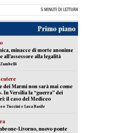
5 MINUTI DI LETTURA
Primo piano
so
nica, minacce di morte anonime
e all’assessore alla legalità
n Zambelli
scutere
e dei Marmi non sarà mai come
». In Versilia la “guerra” dei
i: il caso del Mediceo
teo Tuccini e Luca Basile
era
mbrone-Livorno, nuovo ponte