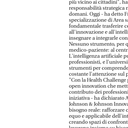
più vicino ai cittadini", h
responsabilità strategica 
domani. Oggi - ha detto F
specializzazione di Area sa
fondamentale trasferire 
all'innovazione e all'intel
insegnare a integrarle con
Nessuno strumento, per qu
medico-paziente: al cent
L'intelligenza artificiale
professionisti, e l'univers
strumenti per comprender
costante l'attenzione sul
"Con la Health Challenge 
open innovation che mette 
contributo dei professioni
iniziativa - ha dichiarato
Johnson & Johnson Innovat
bisogno reale: rafforzare
equo e applicabile dell'int
creando spazi di confront