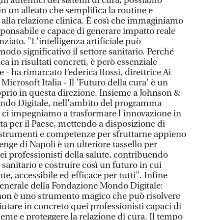
ni autentici dei sistemi di cura, possiamo
in un alleato che semplifica la routine e
 alla relazione clinica. È così che immaginiamo
ponsabile e capace di generare impatto reale
ziato. "L'intelligenza artificiale può
modo significativo il settore sanitario. Perché
a in risultati concreti, è però essenziale
 - ha rimarcato Federica Rossi, direttrice Ai
 Microsoft Italia - Il 'Futuro della cura' è un
prio in questa direzione. Insieme a Johnson &
ndo Digitale, nell'ambito del programma
, ci impegniamo a trasformare l'innovazione in
ita per il Paese, mettendo a disposizione di
 strumenti e competenze per sfruttarne appieno
enge di Napoli è un ulteriore tassello per
i professionisti della salute, contribuendo
sanitario e costruire così un futuro in cui
nte, accessibile ed efficace per tutti". Infine
 generale della Fondazione Mondo Digitale:
le non è uno strumento magico che può risolvere
aiutare in concreto quei professionisti capaci di
sieme e proteggere la relazione di cura. Il tempo