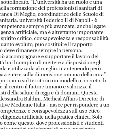
a sottolineato. "L'università ha un ruolo e una
nella formazione dei professionisti sanitari di
ranca Di Meglio, coordinatrice delle Scuole di
nitaria, università Federico II di Napoli - è
competenze sempre più avanzate, anche legate
ligenza artificiale, ma è altrettanto importante
 spirito critico, consapevolezza e responsabilità.
anto evoluto, può sostituire il rapporto
ro deve rimanere sempre la persona.
 può accompagnare e supportare il lavoro dei
ità ha il compito di mettere a disposizione gli
la e utilizzarla al meglio, mantenendo però
 paziente e sulla dimensione umana della cura".
portiamo sul territorio un modello concreto di
al centro il fattore umano e valorizza il
sti della salute di oggi e di domani. Questa
 Alessandra Baldini, Medical Affairs Director di
ive Medicine Italia - nasce per rispondere a un
 competenze e consapevolezza sull'uso etico,
elligenza artificiale nella pratica clinica. Solo
o come questo, dove professionisti e studenti