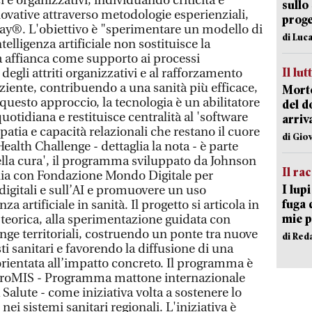
 e organizzativi, individuando criticità e
sullo
ovative attraverso metodologie esperienziali,
proge
Play®. L'obiettivo è "sperimentare un modello di
di Luca
telligenza artificiale non sostituisce la
 affianca come supporto ai processi
Il lut
 degli attriti organizzativi e al rafforzamento
ziente, contribuendo a una sanità più efficace,
Morto
 questo approccio, la tecnologia è un abilitatore
del d
uotidiana e restituisce centralità al 'software
arriv
ia e capacità relazionali che restano il cuore
di Gio
ealth Challenge - dettaglia la nota - è parte
della cura', il programma sviluppato da Johnson
Il ra
lia con Fondazione Mondo Digitale per
I lup
digitali e sull’AI e promuovere un uso
fuga 
za artificiale in sanità. Il progetto si articola in
mie 
 teorica, alla sperimentazione guidata con
enge territoriali, costruendo un ponte tra nuove
di Red
ti sanitari e favorendo la diffusione di una
orientata all’impatto concreto. Il programma è
 'ProMIS - Programma mattone internazionale
 Salute - come iniziativa volta a sostenere lo
ei sistemi sanitari regionali. L'iniziativa è