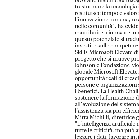
lavorano insieme su bisog
trasformare la tecnologia 
restituisce tempo e valore
l'innovazione: umana, res
nelle comunità", ha eviden
contribuire a innovare in 
questo potenziale si traduc
investire sulle competenze
Skills Microsoft Elevate di
progetto che si muove pro
Johnson e Fondazione Mo
globale Microsoft Elevate
opportunità reali di cresc
persone e organizzazioni
i benefici. La Health Chall
sostenere la formazione de
all'evoluzione del sistema 
l’assistenza sia più efficie
Mirta Michilli, direttrice
"L'intelligenza artificia
tutte le criticità, ma può 
leggere i dati, lavorare in