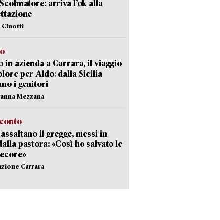
 Scolmatore: arriva l’ok alla
ttazione
 Cinotti
to
 in azienda a Carrara, il viaggio
olore per Aldo: dalla Sicilia
ano i genitori
vanna Mezzana
cconto
i assaltano il gregge, messi in
dalla pastora: «Così ho salvato le
pecore»
azione Carrara