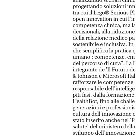
analizzando scenari clinici
progettando soluzioni inn
tra cui il Lego® Serious 
open innovation in cui l'in
competenza clinica, ma la
decisionali, alla riduzione
della relazione medico pa
sostenibile e inclusiva. In
che semplifica la pratica q
umano': competenze, empat
del percorso di cura". La H
integrante de 'Il Futuro 
& Johnson e Microsoft Ita
rafforzare le competenze 
responsabile dell’intelligen
più fasi, dalla formazione
HealthBot, fino alle chall
generazioni e professionis
cultura dell’innovazione 
stato inserito anche nel
salute' del ministero della
sviluppo dell’innovazione n