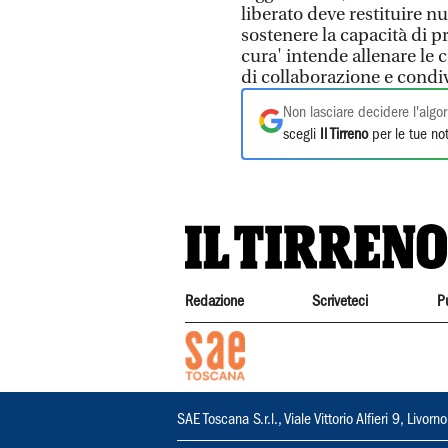
liberato deve restituire nu
sostenere la capacità di pre
cura' intende allenare le 
di collaborazione e condi
Non lasciare decidere l'algor
scegli
Il Tirreno
per le tue not
Redazione
Scriveteci
P
SAE Toscana S.r.l., Viale Vittorio Alfieri 9, Li