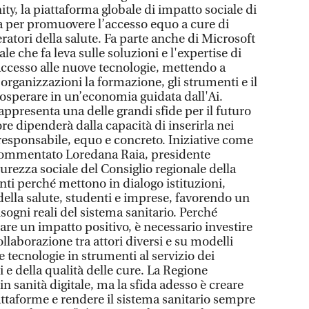
y, la piattaforma globale di impatto sociale di
a per promuovere l’accesso equo a cure di
ratori della salute. Fa parte anche di Microsoft
ale che fa leva sulle soluzioni e l'expertise di
accesso alle nuove tecnologie, mettendo a
organizzazioni la formazione, gli strumenti e il
osperare in un’economia guidata dall'Ai.
 rappresenta una delle grandi sfide per il futuro
ore dipenderà dalla capacità di inserirla nei
responsabile, equo e concreto. Iniziative come
 commentato Loredana Raia, presidente
rezza sociale del Consiglio regionale della
i perché mettono in dialogo istituzioni,
 della salute, studenti e imprese, favorendo un
sogni reali del sistema sanitario. Perché
re un impatto positivo, è necessario investire
llaborazione tra attori diversi e su modelli
e tecnologie in strumenti al servizio dei
i e della qualità delle cure. La Regione
 sanità digitale, ma la sfida adesso è creare
attaforme e rendere il sistema sanitario sempre