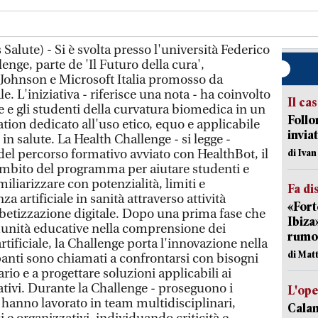
alute) - Si è svolta presso l'università Federico
lenge, parte de 'Il Futuro della cura',
ohnson e Microsoft Italia promosso da
 L'iniziativa - riferisce una nota - ha coinvolto
Il ca
te e gli studenti della curvatura biomedica in un
Follo
tion dedicato all'uso etico, equo e applicabile
inviat
e in salute. La Health Challenge - si legge -
del percorso formativo avviato con HealthBot, il
di Iva
ambito del programma per aiutare studenti e
miliarizzare con potenzialità, limiti e
Fa di
za artificiale in sanità attraverso attività
«Fort
betizzazione digitale. Dopo una prima fase che
Ibiza
munità educative nella comprensione dei
rumor
artificiale, la Challenge porta l'innovazione nella
di Mat
ipanti sono chiamati a confrontarsi con bisogni
rio e a progettare soluzioni applicabili ai
zativi. Durante la Challenge - proseguono i
L'op
 hanno lavorato in team multidisciplinari,
Cala