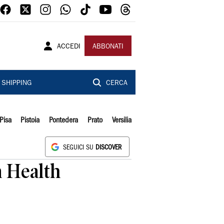
ACCEDI
ABBONATI
SHIPPING
CERCA
Pisa
Pistoia
Pontedera
Prato
Versilia
SEGUICI SU
DISCOVER
la Health