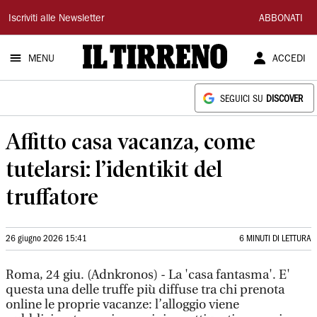
Il
Iscriviti alle Newsletter
ABBONATI
Tirreno
MENU
ACCEDI
SEGUICI SU
DISCOVER
Affitto casa vacanza, come
tutelarsi: l’identikit del
truffatore
26 giugno 2026 15:41
6 MINUTI DI LETTURA
Roma, 24 giu. (Adnkronos) - La 'casa fantasma'. E'
questa una delle truffe più diffuse tra chi prenota
online le proprie vacanze: l’alloggio viene