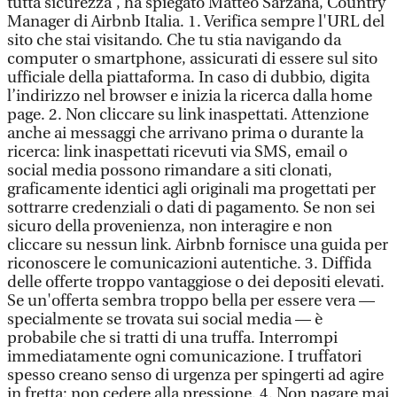
tutta sicurezza”, ha spiegato Matteo Sarzana, Country
Manager di Airbnb Italia. 1. Verifica sempre l'URL del
sito che stai visitando. Che tu stia navigando da
computer o smartphone, assicurati di essere sul sito
ufficiale della piattaforma. In caso di dubbio, digita
l’indirizzo nel browser e inizia la ricerca dalla home
page. 2. Non cliccare su link inaspettati. Attenzione
anche ai messaggi che arrivano prima o durante la
ricerca: link inaspettati ricevuti via SMS, email o
social media possono rimandare a siti clonati,
graficamente identici agli originali ma progettati per
sottrarre credenziali o dati di pagamento. Se non sei
sicuro della provenienza, non interagire e non
cliccare su nessun link. Airbnb fornisce una guida per
riconoscere le comunicazioni autentiche. 3. Diffida
delle offerte troppo vantaggiose o dei depositi elevati.
Se un'offerta sembra troppo bella per essere vera —
specialmente se trovata sui social media — è
probabile che si tratti di una truffa. Interrompi
immediatamente ogni comunicazione. I truffatori
spesso creano senso di urgenza per spingerti ad agire
in fretta: non cedere alla pressione. 4. Non pagare mai