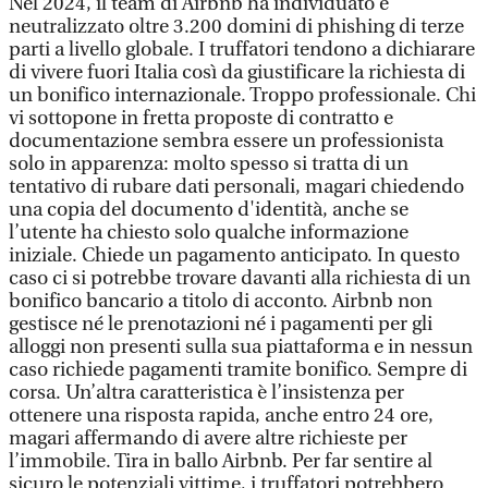
Nel 2024, il team di Airbnb ha individuato e
neutralizzato oltre 3.200 domini di phishing di terze
parti a livello globale. I truffatori tendono a dichiarare
di vivere fuori Italia così da giustificare la richiesta di
un bonifico internazionale. Troppo professionale. Chi
vi sottopone in fretta proposte di contratto e
documentazione sembra essere un professionista
solo in apparenza: molto spesso si tratta di un
tentativo di rubare dati personali, magari chiedendo
una copia del documento d'identità, anche se
l’utente ha chiesto solo qualche informazione
iniziale. Chiede un pagamento anticipato. In questo
caso ci si potrebbe trovare davanti alla richiesta di un
bonifico bancario a titolo di acconto. Airbnb non
gestisce né le prenotazioni né i pagamenti per gli
alloggi non presenti sulla sua piattaforma e in nessun
caso richiede pagamenti tramite bonifico. Sempre di
corsa. Un’altra caratteristica è l’insistenza per
ottenere una risposta rapida, anche entro 24 ore,
magari affermando di avere altre richieste per
l’immobile. Tira in ballo Airbnb. Per far sentire al
sicuro le potenziali vittime, i truffatori potrebbero