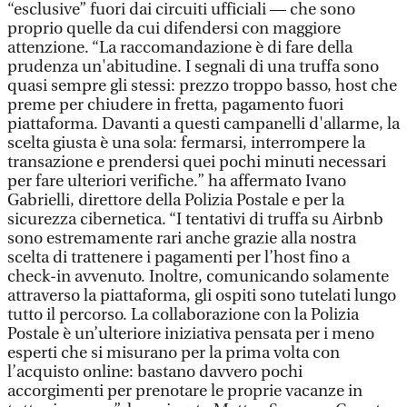
“esclusive” fuori dai circuiti ufficiali — che sono
proprio quelle da cui difendersi con maggiore
attenzione. “La raccomandazione è di fare della
prudenza un'abitudine. I segnali di una truffa sono
quasi sempre gli stessi: prezzo troppo basso, host che
preme per chiudere in fretta, pagamento fuori
piattaforma. Davanti a questi campanelli d'allarme, la
scelta giusta è una sola: fermarsi, interrompere la
transazione e prendersi quei pochi minuti necessari
per fare ulteriori verifiche.” ha affermato Ivano
Gabrielli, direttore della Polizia Postale e per la
sicurezza cibernetica. “I tentativi di truffa su Airbnb
sono estremamente rari anche grazie alla nostra
scelta di trattenere i pagamenti per l’host fino a
check-in avvenuto. Inoltre, comunicando solamente
attraverso la piattaforma, gli ospiti sono tutelati lungo
tutto il percorso. La collaborazione con la Polizia
Postale è un’ulteriore iniziativa pensata per i meno
esperti che si misurano per la prima volta con
l’acquisto online: bastano davvero pochi
accorgimenti per prenotare le proprie vacanze in