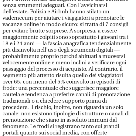
senza strumenti adeguati. Con l'avvicinarsi
dell'estate, Polizia e Airbnb hanno stilato un
vademecum per aiutare i viaggiatori a prenotare le
vacanze online in modo sicuro: si tratta di 7 consigli
per evitare brutte sorprese. A sorpresa, a essere
maggiormente colpiti sono soprattutto i giovani tra i
18 e i 24 anni — la fascia anagrafica tendenzialmente
più disinvolta nell’uso degli strumenti digitali —
probabilmente proprio perché abituati a muoversi
velocemente online e meno inclini a verificare ogni
passaggio del processo di acquisto. Al contrario, il
segmento più attento risulta quello dei viaggiatori
over 65, con meno del 5% coinvolto in episodi di
frode: una percentuale che suggerisce maggiore
cautela e tendenza a preferire canali di prenotazione
tradizionali o a chiedere supporto prima di
procedere. Il rischio, inoltre, non riguarda un solo
canale: non esistono tipologie di strutture o canali di
prenotazione che siano in assoluto immuni dal
fenomeno. Le frodi si registrano tanto sui grandi
portali quanto sui social media, con offerte