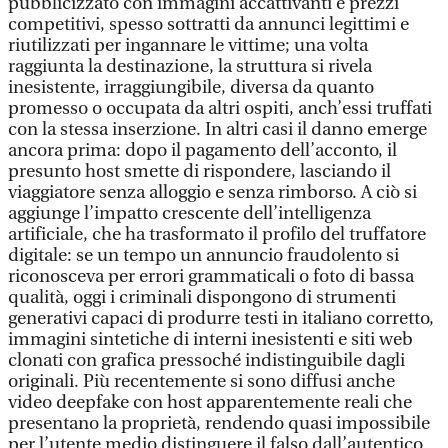
pubblicizzato con immagini accattivanti e prezzi
competitivi, spesso sottratti da annunci legittimi e
riutilizzati per ingannare le vittime; una volta
raggiunta la destinazione, la struttura si rivela
inesistente, irraggiungibile, diversa da quanto
promesso o occupata da altri ospiti, anch’essi truffati
con la stessa inserzione. In altri casi il danno emerge
ancora prima: dopo il pagamento dell’acconto, il
presunto host smette di rispondere, lasciando il
viaggiatore senza alloggio e senza rimborso. A ciò si
aggiunge l’impatto crescente dell’intelligenza
artificiale, che ha trasformato il profilo del truffatore
digitale: se un tempo un annuncio fraudolento si
riconosceva per errori grammaticali o foto di bassa
qualità, oggi i criminali dispongono di strumenti
generativi capaci di produrre testi in italiano corretto,
immagini sintetiche di interni inesistenti e siti web
clonati con grafica pressoché indistinguibile dagli
originali. Più recentemente si sono diffusi anche
video deepfake con host apparentemente reali che
presentano la proprietà, rendendo quasi impossibile
per l’utente medio distinguere il falso dall’autentico