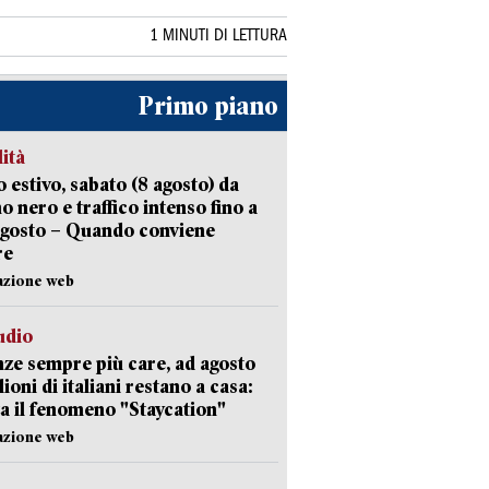
1 MINUTI DI LETTURA
Primo piano
lità
 estivo, sabato (8 agosto) da
no nero e traffico intenso fino a
agosto – Quando conviene
re
azione web
udio
ze sempre più care, ad agosto
lioni di italiani restano a casa:
a il fenomeno "Staycation"
azione web