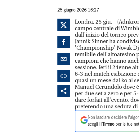
25 giugno 2026 16:27
Londra, 25 giu. - (Adnkro
campo centrale di Wimbledo
dall'inizio del torneo pre
Jannik Sinner ha condiviso
'Championship' Novak Djoko
temibile dell'altoatesino p
campioni che hanno anche 
sessione. Ieri il 24enne a
6-3 nel match esibizione 
quasi un mese dal ko al s
Manuel Cerundolo dove è 
per due set a zero e per 5-
dare forfait all'evento, 
preferendo una seduta di
Non lasciare decidere l'algor
scegli
Il Tirreno
per le tue not