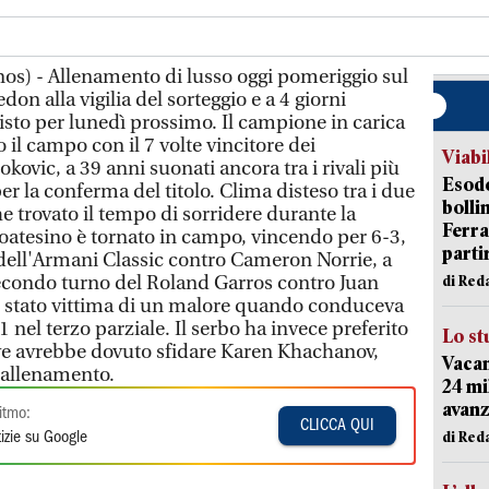
nos) - Allenamento di lusso oggi pomeriggio sul
n alla vigilia del sorteggio e a 4 giorni
visto per lunedì prossimo. Il campione in carica
 il campo con il 7 volte vincitore dei
Viabi
vic, a 39 anni suonati ancora tra i rivali più
Esodo
er la conferma del titolo. Clima disteso tra i due
bolli
trovato il tempo di sorridere durante la
Ferr
ltoatesino è tornato in campo, vincendo per 6-3,
parti
dell'Armani Classic contro Cameron Norrie, a
econdo turno del Roland Garros contro Juan
di Red
stato vittima di un malore quando conduceva
1 nel terzo parziale. Il serbo ha invece preferito
Lo st
dove avrebbe dovuto sfidare Karen Khachanov,
Vacan
 allenamento.
24 mi
avanz
itmo:
CLICCA QUI
di Red
izie su Google