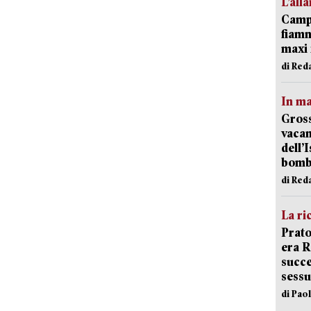
L’all
Campi
fiamm
maxi 
di Red
In ma
Gross
vacan
dell’
bom
di Red
La ri
Prato
era 
succe
sessu
di Pao