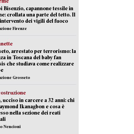
arme
 Bisenzio, capannone tessile in
e: crollata una parte del tetto. Il
intervento dei vigili del fuoco
azione Firenze
nette
eto, arrestato per terrorismo: la
za in Toscana del baby fan
Isis che studiava come realizzare
be
azione Grosseto
costruzione
, ucciso in carcere a 32 anni: chi
Raymond Ikanagbon e cosa è
sso nella sezione dei reati
ali
lo Nencioni