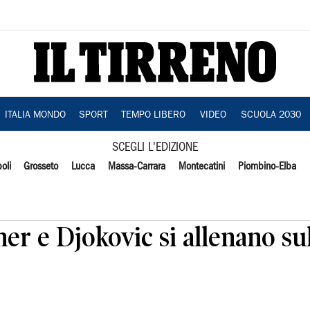
ITALIA MONDO
SPORT
TEMPO LIBERO
VIDEO
SCUOLA 2030
SCEGLI L'EDIZIONE
oli
Grosseto
Lucca
Massa-Carrara
Montecatini
Piombino-Elba
er e Djokovic si allenano s