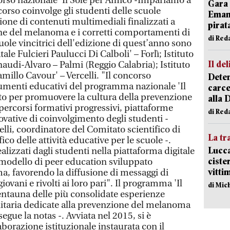
orso nazionale 'Il Sole per Amico -Impariamo a
Gara 
corso coinvolge gli studenti delle scuole
Emanu
ione di contenuti multimediali finalizzati a
pirat
e del melanoma e i corretti comportamenti di
di Red
uole vincitrici dell'edizione di quest’anno sono
tale Fulcieri Paulucci Di Calboli' – Forlì; Istituto
Il del
audi-Alvaro – Palmi (Reggio Calabria); Istituto
millo Cavour' – Vercelli. "Il concorso
Deten
umenti educativi del programma nazionale 'Il
carce
to per promuovere la cultura della prevenzione
alla 
ercorsi formativi progressivi, piattaforme
di Red
ovative di coinvolgimento degli studenti -
lli, coordinatore del Comitato scientifico di
La tr
ico delle attività educative per le scuole -.
Lucca
alizzati dagli studenti nella piattaforma digitale
ciste
l modello di peer education sviluppato
vitti
, favorendo la diffusione di messaggi di
ovani e rivolti ai loro pari". Il programma 'Il
di Mic
ntauna delle più consolidate esperienze
nitaria dedicate alla prevenzione del melanoma
egue la notas -. Avviata nel 2015, si è
aborazione istituzionale instaurata con il