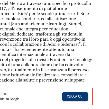
e del Merito attraverso uno specifico protocollo
2017, all'inserimento di piattaforme
mico for Kids' per le scuole primarie e 'Il Sole
e scuole secondarie, ed alla attivazione
untel (Sun and telematic learning). Suntel,
ionale che integra peer education,
 digitali dedicate, trasforma gli studenti in
revenzione tra i loro pari, è oggi operativo in
, con la collaborazione di Adoi e Sidemast". Il
nota - "ha recentemente ottenuto una
entifica internazionale attraverso la
i del progetto sulla rivista Frontiers in Oncology
bito di una collaborazione che ha coinvolto
esto, è attualmente in fase avanzata il percorso
zione istituzionale finalizzato a consolidare e
ucazione alla salute e prevenzione sviluppate
itmo:
CLICCA QUI
izie su Google