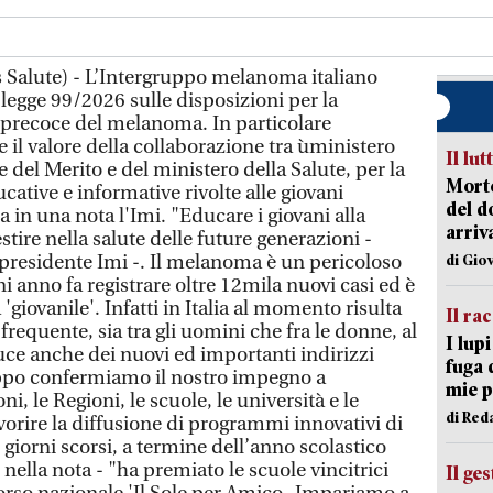
 Salute) - L’Intergruppo melanoma italiano
 legge 99/2026 sulle disposizioni per la
 precoce del melanoma. In particolare
e il valore della collaborazione tra ùministero
Il lut
 del Merito e del ministero della Salute, per la
Morto
cative e informative rivolte alle giovani
del d
in una nota l'Imi. "Educare i giovani alla
arriv
stire nella salute delle future generazioni -
 presidente Imi -. Il melanoma è un pericoloso
di Gio
i anno fa registrare oltre 12mila nuovi casi ed è
giovanile'. Infatti in Italia al momento risulta
Il ra
frequente, sia tra gli uomini che fra le donne, al
I lup
 luce anche dei nuovi ed importanti indirizzi
fuga 
ppo confermiamo il nostro impegno a
mie 
ni, le Regioni, le scuole, le università e le
di Red
avorire la diffusione di programmi innovativi di
giorni scorsi, a termine dell’anno scolastico
 nella nota - "ha premiato le scuole vincitrici
Il ge