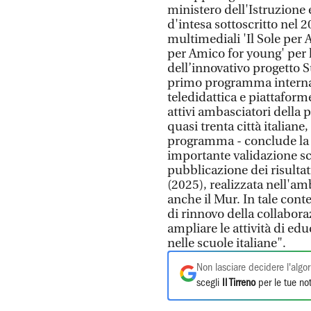
ministero dell'Istruzione 
d'intesa sottoscritto nel 
multimediali 'Il Sole per A
per Amico for young' per l
dell’innovativo progetto S
primo programma internaz
teledidattica e piattaforme
attivi ambasciatori della p
quasi trenta città italiane
programma - conclude la 
importante validazione sci
pubblicazione dei risultat
(2025), realizzata nell'am
anche il Mur. In tale cont
di rinnovo della collabora
ampliare le attività di ed
nelle scuole italiane".
Non lasciare decidere l'algor
scegli
Il Tirreno
per le tue not