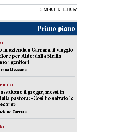
3 MINUTI DI LETTURA
Primo piano
to
 in azienda a Carrara, il viaggio
olore per Aldo: dalla Sicilia
ano i genitori
vanna Mezzana
cconto
i assaltano il gregge, messi in
dalla pastora: «Così ho salvato le
pecore»
azione Carrara
sto