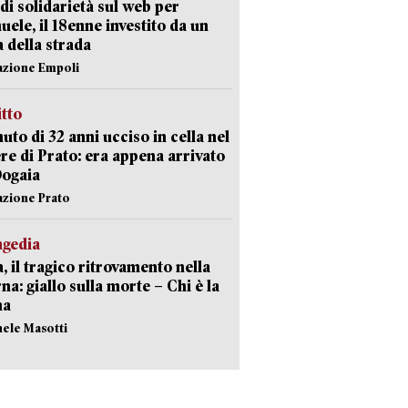
di solidarietà sul web per
ele, il 18enne investito da un
a della strada
azione Empoli
itto
uto di 32 anni ucciso in cella nel
re di Prato: era appena arrivato
Dogaia
azione Prato
agedia
, il tragico ritrovamento nella
rna: giallo sulla morte – Chi è la
ma
hele Masotti