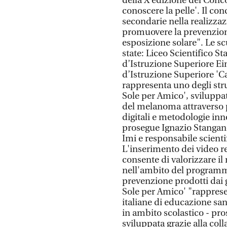
della X edizione del Conc
conoscere la pelle'. Il con
secondarie nella realizzaz
promuovere la prevenzion
esposizione solare". Le sc
state: Liceo Scientifico Sta
d’Istruzione Superiore Ein
d’Istruzione Superiore 'Ca
rappresenta uno degli str
Sole per Amico', sviluppa
del melanoma attraverso p
digitali e metodologie inn
prosegue Ignazio Stangane
Imi e responsabile scientif
L'inserimento dei video re
consente di valorizzare i
nell'ambito del programma
prevenzione prodotti dai gi
Sole per Amico' "rapprese
italiane di educazione sa
in ambito scolastico - pros
sviluppata grazie alla coll