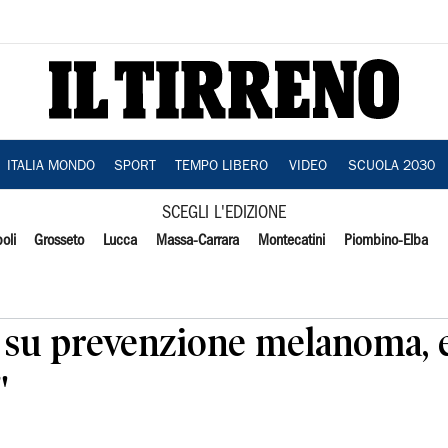
ITALIA MONDO
SPORT
TEMPO LIBERO
VIDEO
SCUOLA 2030
SCEGLI L'EDIZIONE
oli
Grosseto
Lucca
Massa-Carrara
Montecatini
Piombino-Elba
e su prevenzione melanoma, 
"