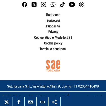
Redazione
Scriveteci
Pubblicità
Privacy
Codice Etico e Modello 231
Cookie policy
Termini e condizioni
SAE Toscana S.r.l., Viale Vittorio Alfieri 9, Livorno – PI 02054410499
I diritti delle immagini e dei testi sono riservati. È espressamente vietata la
loro riproduzione con qualsiasi mezzo e l'adattamento totale o parziale.