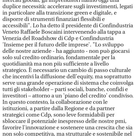
mercati globali, gli imprenditori hanno oggi una
duplice necessità: accelerare sugli investimenti, legati
in particolare alla transizione green e digitale, e
disporre di strumenti finanziari flessibili e
accessibili". Lo ha detto il presidente di Confindustria
Veneto Raffaele Boscaini intervenendo alla tappa a
Venezia del Roadshow di Cdp e Confindustria
'Insieme per il futuro delle imprese'. "Lo sviluppo
delle nostre aziende - ha aggiunto - non può giocarsi
solo sul credito ordinario, fondamentale per la
quotidianità ma non più sufficiente a livello
strategico. È necessario un cambio di passo culturale
che incentivi la diffusione dell’equity, ma soprattutto
serve una grande operazione di sistema che coinvolga
tutti gli stakeholder – parti sociali, banche, confidi e
investitori – attorno a un 'piano del credito' condiviso.
In questo contesto, la collaborazione con le
istituzioni, a partire dalla Regione e da partner
strategici come Cdp, sono leve formidabili per
sbloccare il potenziale inespresso delle nostre pmi,
favorire l'innovazione e sostenere una crescita che sia
non solo competitiva, ma strutturale e sostenibile nel