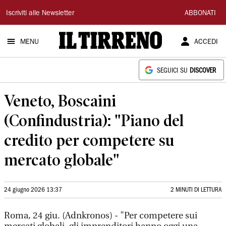
Il
Iscriviti alle Newsletter
ABBONATI
Tirreno
MENU
ACCEDI
SEGUICI SU
DISCOVER
Veneto, Boscaini
(Confindustria): "Piano del
credito per competere su
mercato globale"
24 giugno 2026 13:37
2 MINUTI DI LETTURA
Roma, 24 giu. (Adnkronos) - "Per competere sui