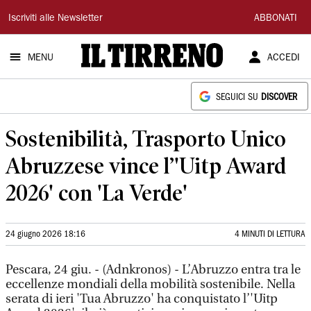
Il
Iscriviti alle Newsletter
ABBONATI
Tirreno
MENU
ACCEDI
SEGUICI SU
DISCOVER
Sostenibilità, Trasporto Unico
Abruzzese vince l’'Uitp Award
2026' con 'La Verde'
24 giugno 2026 18:16
4 MINUTI DI LETTURA
Pescara, 24 giu. - (Adnkronos) - L’Abruzzo entra tra le
eccellenze mondiali della mobilità sostenibile. Nella
serata di ieri 'Tua Abruzzo' ha conquistato l’'Uitp