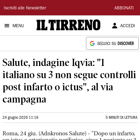
Il
Iscriviti alle Newsletter
ABBONATI
Tirreno
MENU
ACCEDI
SEGUICI SU
DISCOVER
Salute, indagine Iqvia: "1
italiano su 3 non segue controlli
post infarto o ictus", al via
campagna
24 giugno 2026 11:16
5 MINUTI DI LETTURA
Roma, 24 giu. (Adnkronos Salute) - "Dopo un infarto,