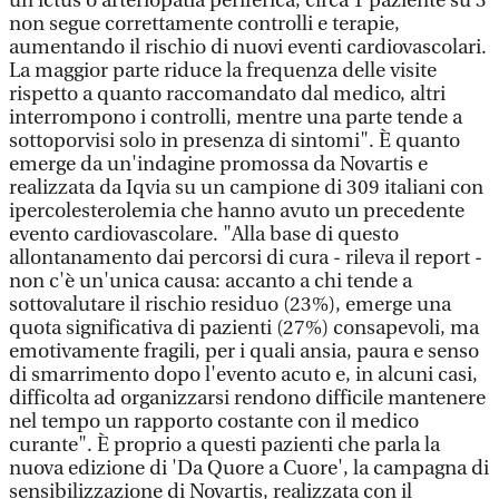
un ictus o arteriopatia periferica, circa 1 paziente su 3
non segue correttamente controlli e terapie,
aumentando il rischio di nuovi eventi cardiovascolari.
La maggior parte riduce la frequenza delle visite
rispetto a quanto raccomandato dal medico, altri
interrompono i controlli, mentre una parte tende a
sottoporvisi solo in presenza di sintomi". È quanto
emerge da un'indagine promossa da Novartis e
realizzata da Iqvia su un campione di 309 italiani con
ipercolesterolemia che hanno avuto un precedente
evento cardiovascolare. "Alla base di questo
allontanamento dai percorsi di cura - rileva il report -
non c'è un'unica causa: accanto a chi tende a
sottovalutare il rischio residuo (23%), emerge una
quota significativa di pazienti (27%) consapevoli, ma
emotivamente fragili, per i quali ansia, paura e senso
di smarrimento dopo l'evento acuto e, in alcuni casi,
difficolta ad organizzarsi rendono difficile mantenere
nel tempo un rapporto costante con il medico
curante". È proprio a questi pazienti che parla la
nuova edizione di 'Da Quore a Cuore', la campagna di
sensibilizzazione di Novartis, realizzata con il