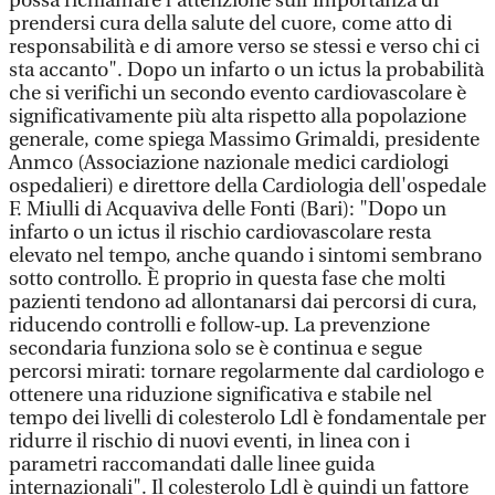
possa richiamare l’attenzione sull’importanza di
prendersi cura della salute del cuore, come atto di
responsabilità e di amore verso se stessi e verso chi ci
sta accanto". Dopo un infarto o un ictus la probabilità
che si verifichi un secondo evento cardiovascolare è
significativamente più alta rispetto alla popolazione
generale, come spiega Massimo Grimaldi, presidente
Anmco (Associazione nazionale medici cardiologi
ospedalieri) e direttore della Cardiologia dell'ospedale
F. Miulli di Acquaviva delle Fonti (Bari): "Dopo un
infarto o un ictus il rischio cardiovascolare resta
elevato nel tempo, anche quando i sintomi sembrano
sotto controllo. È proprio in questa fase che molti
pazienti tendono ad allontanarsi dai percorsi di cura,
riducendo controlli e follow‑up. La prevenzione
secondaria funziona solo se è continua e segue
percorsi mirati: tornare regolarmente dal cardiologo e
ottenere una riduzione significativa e stabile nel
tempo dei livelli di colesterolo Ldl è fondamentale per
ridurre il rischio di nuovi eventi, in linea con i
parametri raccomandati dalle linee guida
internazionali". Il colesterolo Ldl è quindi un fattore