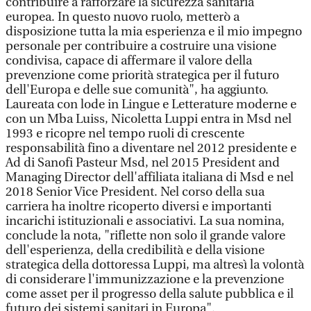
contribuire a rafforzare la sicurezza sanitaria
europea. In questo nuovo ruolo, metterò a
disposizione tutta la mia esperienza e il mio impegno
personale per contribuire a costruire una visione
condivisa, capace di affermare il valore della
prevenzione come priorità strategica per il futuro
dell'Europa e delle sue comunità", ha aggiunto.
Laureata con lode in Lingue e Letterature moderne e
con un Mba Luiss, Nicoletta Luppi entra in Msd nel
1993 e ricopre nel tempo ruoli di crescente
responsabilità fino a diventare nel 2012 presidente e
Ad di Sanofi Pasteur Msd, nel 2015 President and
Managing Director dell'affiliata italiana di Msd e nel
2018 Senior Vice President. Nel corso della sua
carriera ha inoltre ricoperto diversi e importanti
incarichi istituzionali e associativi. La sua nomina,
conclude la nota, "riflette non solo il grande valore
dell'esperienza, della credibilità e della visione
strategica della dottoressa Luppi, ma altresì la volontà
di considerare l'immunizzazione e la prevenzione
come asset per il progresso della salute pubblica e il
futuro dei sistemi sanitari in Europa".