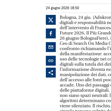
24 giugno 2026 18:50
Bologna, 24 giu. (Adnkrono
digitali e responsabilità ne
dell’intervento di Franc
Future 2026, Il Più Grande
26 giugno BolognaFiere),
Ceo di Search On Media Gr
confronto richiamando l’in
della manifestazione: acces
uso delle tecnologie nei c
digitali sulla tutela dei di
l’informazione diventa ess
manipolazione dei dati, c
dell’accesso alle fonti p
accade. Uno dei passaggi c
delle piattaforme digital
non siano spazi neutrali: l
algoritmi determinano cos
viene silenziato. Il risch