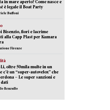
sta in mare aperto? Come nasce e
é è legale il Boat Party
riele Buffoni
to
 Bisenzio, fiori e lacrime
ti alla Capp Plast per Kumara
ra
azione Firenze
lità
-Li, oltre 50mila multe in un
e c’è un “super-autovelox” che
erdona – Le super sanzioni e
i dati
ilo Renzullo