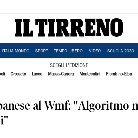
ITALIA MONDO
SPORT
TEMPO LIBERO
VIDEO
SCUOLA 2030
SCEGLI L'EDIZIONE
oli
Grosseto
Lucca
Massa-Carrara
Montecatini
Piombino-Elba
lbanese al Wmf: "Algoritmo 
i"