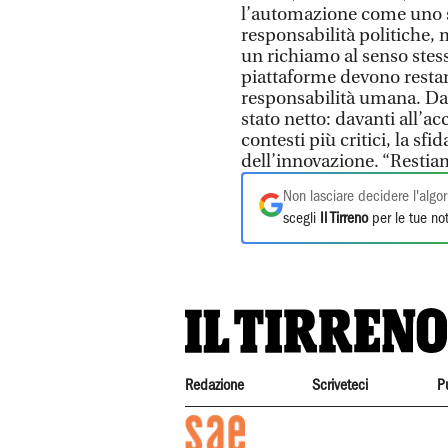
l’automazione come uno s
responsabilità politiche, m
un richiamo al senso stes
piattaforme devono restare
responsabilità umana. Da
stato netto: davanti all’ac
contesti più critici, la sf
dell’innovazione. “Resti
Non lasciare decidere l'algor
scegli
Il Tirreno
per le tue not
Redazione
Scriveteci
P