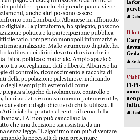
a campagne di delegittimazione o da forme di
la fe
ttito pubblico: quando chi prende parola viene
perch
nziamenti, anche altri possono essere
di Gab
l confronto con Lombardo, Albanese ha affrontato
mo digitale. Le piattaforme, ha spiegato, possono
Il lut
zzazione politica e la partecipazione pubblica
fficile farlo, rompendo monopoli informativi e
Campi
nti marginalizzate. Ma lo strumento digitale, ha
davan
o: la difesa dei diritti deve tradursi anche in
Geda
a fisica, politica e materiale. Ampio spazio è
di Red
rto tra sorveglianza, dati e libertà. Albanese ha
ogie di controllo, riconoscimento e raccolta di
Viabi
onti della popolazione palestinese, indicando
Fi-Pi
o degli esempi più estremi di come
anno 
 piegata a logiche di isolamento, controllo e
non p
, ha ricordato, è uno strumento potente e utile,
tutti 
dai valori e dagli obiettivi di chi la utilizza. Il
 Artificiale ha portato al centro il tema della
di Dan
lbanese, l’AI non può cancellare la
atto che una decisione sia assistita da un
na senza legge. “L’algoritmo non può diventare
chiamando la necessità di non presentare