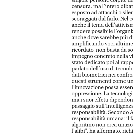
singole persone colpite d
censura, ma l’intero diba
esposto ad attacchi o sile
scoraggiati dal farlo. Ne
anche il tema dell’attivis
rendere possibile l’organi
anche dove sarebbe più di
amplificando voci altrime
ricordato, non basta da sol
impegno concreto nella vit
stato dedicato poi al rappo
parlato dell’uso di tecnol
dati biometrici nei confr
questi strumenti come un
l’innovazione possa essere
oppressione. La tecnologia
ma i suoi effetti dipendono 
passaggio sull’Intelligenza
responsabilità. Secondo A
responsabilità umana: il f
algoritmo non crea unazo
l’alibi”, ha affermato, ri