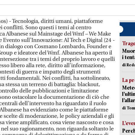
s) - Tecnologia, diritti umani, piattaforme
i conflitti. Sono questi i temi al centro
esca Albanese sul Mainstage del Wmf – We Make
 Evento sull’Innovazione: AI Tech e Digital (24 -
Trag
 in dialogo con Cosmano Lombardo, Founder e
Muore
oup e ideatore del Wmf. Albanese ha aperto il
i ten
tersezione tra i temi del proprio lavoro e quelli
so libero alla rete, diritto all’informazione,
di Red
ontesti di guerra e impatto degli strumenti
ritti fondamentali. Nei conflitti, ha sottolineato,
La pr
a stessa un terreno di battaglia: blackout,
Meteo
ontrollo delle pubblicazioni e limitazione
l’ult
ossono ostacolare la documentazione di ciò che
l’alla
entrali dell’intervento ha riguardato il ruolo
di Tom
i. Albanese ha evidenziato come le piattaforme
e scelte di moderazione, le policy aziendali e gli
a viene amplificato, cosa viene nascosto e cosa
L’eve
io, nel suo ragionamento, non riguarda soltanto le
Perch