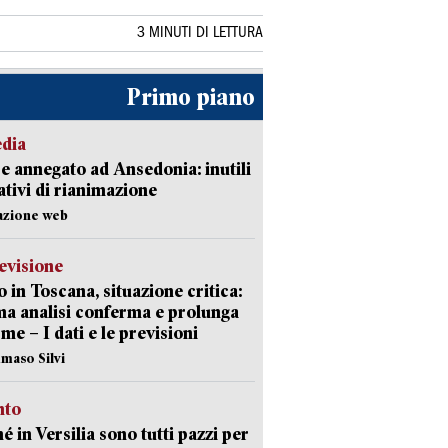
3 MINUTI DI LETTURA
Primo piano
edia
 annegato ad Ansedonia: inutili
tativi di rianimazione
azione web
evisione
 in Toscana, situazione critica:
ima analisi conferma e prolunga
rme – I dati e le previsioni
maso Silvi
nto
é in Versilia sono tutti pazzi per