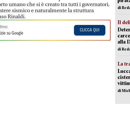
pirat
to umano che si è creato tra tutti i governatori,
di Red
ratere sismico e naturalmente la struttura
so Rinaldi.
Il del
itmo:
Deten
CLICCA QUI
izie su Google
carce
alla 
di Red
La tr
Lucca
ciste
vitti
di Mic