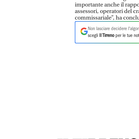
importante anche il rappor
assessori, operatori del c
commissariale”, ha conclu
Non lasciare decidere l'algor
scegli
Il Tirreno
per le tue not