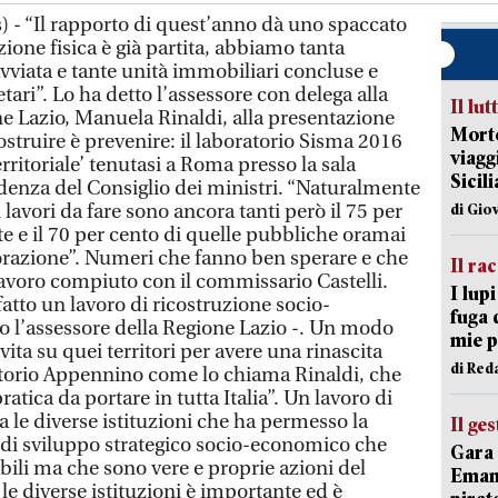
 - “Il rapporto di quest’anno dà uno spaccato
zione fisica è già partita, abbiamo tanta
avviata e tante unità immobiliari concluse e
etari”. Lo ha detto l’assessore con delega alla
Il lut
ne Lazio, Manuela Rinaldi, alla presentazione
Morto
struire è prevenire: il laboratorio Sisma 2016
viagg
rritoriale’ tenutasi a Roma presso la sala
Sicil
idenza del Consiglio dei ministri. “Naturalmente
i lavori da fare sono ancora tanti però il 75 per
di Gio
te e il 70 per cento di quelle pubbliche oramai
vorazione”. Numeri che fanno ben sperare e che
Il ra
 lavoro compiuto con il commissario Castelli.
I lup
atto un lavoro di ricostruzione socio-
fuga 
 l’assessore della Regione Lazio -. Un modo
mie 
 vita su quei territori per avere una rinascita
di Red
atorio Appennino come lo chiama Rinaldi, che
tica da portare in tutta Italia”. Un lavoro di
a le diverse istituzioni che ha permesso la
Il ge
 di sviluppo strategico socio-economico che
Gara 
bili ma che sono vere e proprie azioni del
Emanu
a le diverse istituzioni è importante ed è