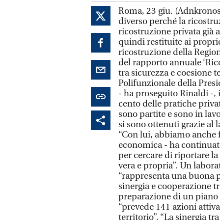
Roma, 23 giu. (Adnkronos)
diverso perché la ricostru
ricostruzione privata già 
quindi restituite ai propri
ricostruzione della Regio
del rapporto annuale ‘Rico
tra sicurezza e coesione te
Polifunzionale della Pres
- ha proseguito Rinaldi -, 
cento delle pratiche priva
sono partite e sono in la
si sono ottenuti grazie al
“Con lui, abbiamo anche f
economica - ha continuato
per cercare di riportare la
vera e propria”. Un labor
“rappresenta una buona pra
sinergia e cooperazione tr
preparazione di un piano
“prevede 141 azioni attiva
territorio”. “La sinergia tr