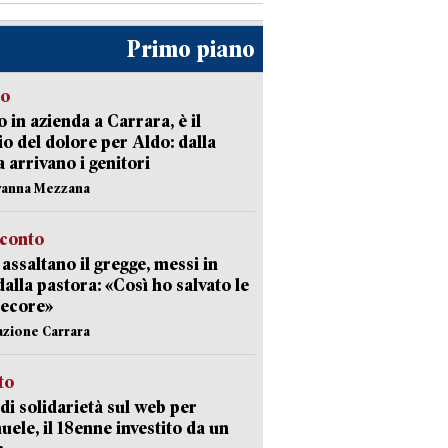
Primo piano
to
 in azienda a Carrara, è il
io del dolore per Aldo: dalla
ia arrivano i genitori
vanna Mezzana
cconto
i assaltano il gregge, messi in
dalla pastora: «Così ho salvato le
pecore»
azione Carrara
sto
di solidarietà sul web per
ele, il 18enne investito da un