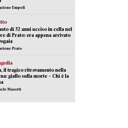
a
azione Empoli
itto
uto di 32 anni ucciso in cella nel
re di Prato: era appena arrivato
Dogaia
azione Prato
agedia
, il tragico ritrovamento nella
rna: giallo sulla morte – Chi è la
ma
hele Masotti