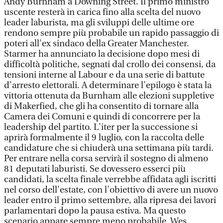
Andy Burnham a Downing Street. Il primo ministro
uscente resterà in carica fino alla scelta del nuovo
leader laburista, ma gli sviluppi delle ultime ore
rendono sempre più probabile un rapido passaggio di
poteri all'ex sindaco della Greater Manchester.
Starmer ha annunciato la decisione dopo mesi di
difficoltà politiche, segnati dal crollo dei consensi, da
tensioni interne al Labour e da una serie di battute
d'arresto elettorali. A determinare l'epilogo è stata la
vittoria ottenuta da Burnham alle elezioni suppletive
di Makerfied, che gli ha consentito di tornare alla
Camera dei Comuni e quindi di concorrere per la
leadership del partito. L'iter per la successione si
aprirà formalmente il 9 luglio, con la raccolta delle
candidature che si chiuderà una settimana più tardi.
Per entrare nella corsa servirà il sostegno di almeno
81 deputati laburisti. Se dovessero esserci più
candidati, la scelta finale verrebbe affidata agli iscritti
nel corso dell'estate, con l'obiettivo di avere un nuovo
leader entro il primo settembre, alla ripresa dei lavori
parlamentari dopo la pausa estiva. Ma questo
scenario appare sempre meno probabile. Wes