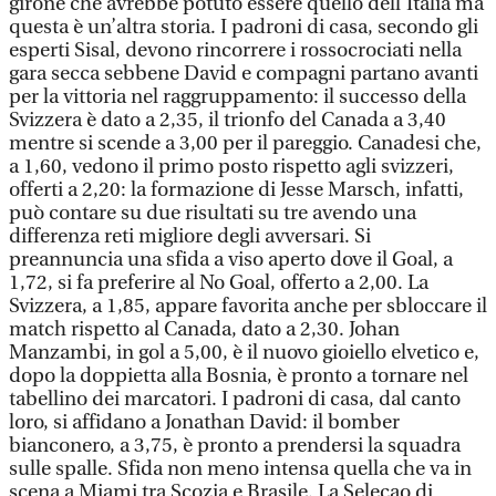
girone che avrebbe potuto essere quello dell’Italia ma
questa è un’altra storia. I padroni di casa, secondo gli
esperti Sisal, devono rincorrere i rossocrociati nella
gara secca sebbene David e compagni partano avanti
per la vittoria nel raggruppamento: il successo della
Svizzera è dato a 2,35, il trionfo del Canada a 3,40
mentre si scende a 3,00 per il pareggio. Canadesi che,
a 1,60, vedono il primo posto rispetto agli svizzeri,
offerti a 2,20: la formazione di Jesse Marsch, infatti,
può contare su due risultati su tre avendo una
differenza reti migliore degli avversari. Si
preannuncia una sfida a viso aperto dove il Goal, a
1,72, si fa preferire al No Goal, offerto a 2,00. La
Svizzera, a 1,85, appare favorita anche per sbloccare il
match rispetto al Canada, dato a 2,30. Johan
Manzambi, in gol a 5,00, è il nuovo gioiello elvetico e,
dopo la doppietta alla Bosnia, è pronto a tornare nel
tabellino dei marcatori. I padroni di casa, dal canto
loro, si affidano a Jonathan David: il bomber
bianconero, a 3,75, è pronto a prendersi la squadra
sulle spalle. Sfida non meno intensa quella che va in
scena a Miami tra Scozia e Brasile. La Seleçao di