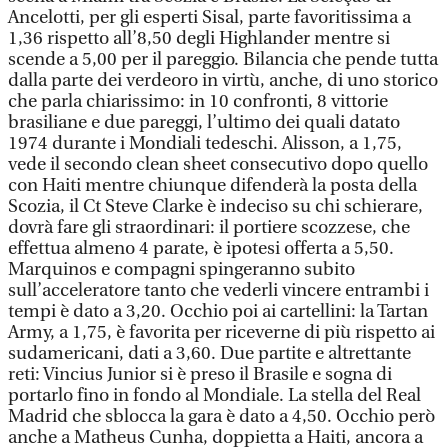
Ancelotti, per gli esperti Sisal, parte favoritissima a
1,36 rispetto all’8,50 degli Highlander mentre si
scende a 5,00 per il pareggio. Bilancia che pende tutta
dalla parte dei verdeoro in virtù, anche, di uno storico
che parla chiarissimo: in 10 confronti, 8 vittorie
brasiliane e due pareggi, l’ultimo dei quali datato
1974 durante i Mondiali tedeschi. Alisson, a 1,75,
vede il secondo clean sheet consecutivo dopo quello
con Haiti mentre chiunque difenderà la posta della
Scozia, il Ct Steve Clarke è indeciso su chi schierare,
dovrà fare gli straordinari: il portiere scozzese, che
effettua almeno 4 parate, è ipotesi offerta a 5,50.
Marquinos e compagni spingeranno subito
sull’acceleratore tanto che vederli vincere entrambi i
tempi è dato a 3,20. Occhio poi ai cartellini: la Tartan
Army, a 1,75, è favorita per riceverne di più rispetto ai
sudamericani, dati a 3,60. Due partite e altrettante
reti: Vincius Junior si è preso il Brasile e sogna di
portarlo fino in fondo al Mondiale. La stella del Real
Madrid che sblocca la gara è dato a 4,50. Occhio però
anche a Matheus Cunha, doppietta a Haiti, ancora a