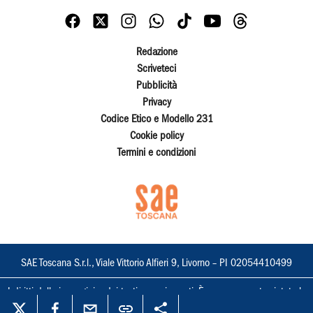
Redazione
Scriveteci
Pubblicità
Privacy
Codice Etico e Modello 231
Cookie policy
Termini e condizioni
SAE Toscana S.r.l., Viale Vittorio Alfieri 9, Livorno – PI 02054410499
I diritti delle immagini e dei testi sono riservati. È espressamente vietata la
loro riproduzione con qualsiasi mezzo e l'adattamento totale o parziale.