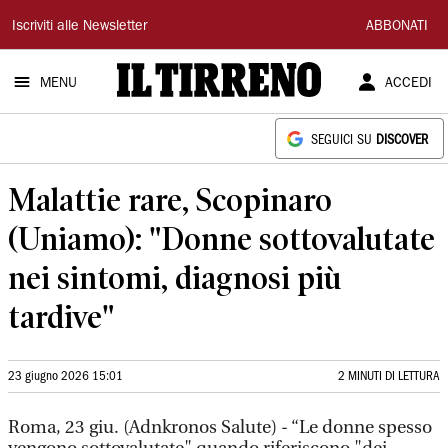
Il
Iscriviti alle Newsletter
ABBONATI
Tirreno
MENU
ACCEDI
SEGUICI SU
DISCOVER
Malattie rare, Scopinaro
(Uniamo): "Donne sottovalutate
nei sintomi, diagnosi più
tardive"
23 giugno 2026 15:01
2 MINUTI DI LETTURA
Roma, 23 giu. (Adnkronos Salute) - “Le donne spesso