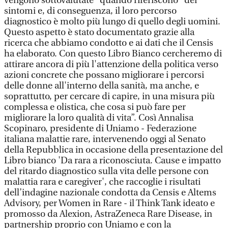
vengono sottovalutate" quando riferiscono "dei
sintomi e, di conseguenza, il loro percorso
diagnostico è molto più lungo di quello degli uomini.
Questo aspetto è stato documentato grazie alla
ricerca che abbiamo condotto e ai dati che il Censis
ha elaborato. Con questo Libro Bianco cercheremo di
attirare ancora di più l'attenzione della politica verso
azioni concrete che possano migliorare i percorsi
delle donne all'interno della sanità, ma anche, e
soprattutto, per cercare di capire, in una misura più
complessa e olistica, che cosa si può fare per
migliorare la loro qualità di vita”. Così Annalisa
Scopinaro, presidente di Uniamo - Federazione
italiana malattie rare, intervenendo oggi al Senato
della Repubblica in occasione della presentazione del
Libro bianco 'Da rara a riconosciuta. Cause e impatto
del ritardo diagnostico sulla vita delle persone con
malattia rara e caregiver', che raccoglie i risultati
dell’indagine nazionale condotta da Censis e Altems
Advisory, per Women in Rare - il Think Tank ideato e
promosso da Alexion, AstraZeneca Rare Disease, in
partnership proprio con Uniamo e con la