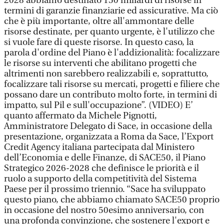
2028 abbiamo destinato 150 miliardi di risorse in
termini di garanzie finanziarie ed assicurative. Ma ciò
che è più importante, oltre all'ammontare delle
risorse destinate, per quanto urgente, è l'utilizzo che
si vuole fare di queste risorse. In questo caso, la
parola d'ordine del Piano è l'addizionalità: focalizzare
le risorse su interventi che abilitano progetti che
altrimenti non sarebbero realizzabili e, soprattutto,
focalizzare tali risorse su mercati, progetti e filiere che
possano dare un contributo molto forte, in termini di
impatto, sul Pil e sull'occupazione”. (VIDEO) E’
quanto affermato da Michele Pignotti,
Amministratore Delegato di Sace, in occasione della
presentazione, organizzata a Roma da Sace, l’Export
Credit Agency italiana partecipata dal Ministero
dell’Economia e delle Finanze, di SACE50, il Piano
Strategico 2026-2028 che definisce le priorità e il
ruolo a supporto della competitività del Sistema
Paese per il prossimo triennio. “Sace ha sviluppato
questo piano, che abbiamo chiamato SACE50 proprio
in occasione del nostro 50esimo anniversario, con
una profonda convinzione, che sostenere l'export e