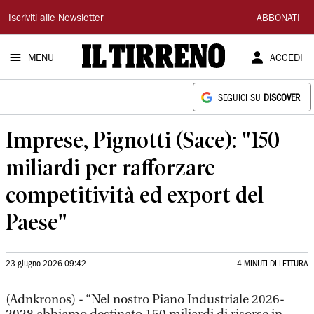
Il
Iscriviti alle Newsletter
ABBONATI
Tirreno
MENU
ACCEDI
SEGUICI SU
DISCOVER
Imprese, Pignotti (Sace): "150
miliardi per rafforzare
competitività ed export del
Paese"
23 giugno 2026 09:42
4 MINUTI DI LETTURA
(Adnkronos) - “Nel nostro Piano Industriale 2026-