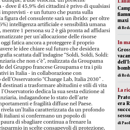
L’all
Campi
fiamm
maxi 
di Red
In ma
Gross
vacan
dell’
bom
di Red
La ri
Prato
era 
succe
sessu
di Pao