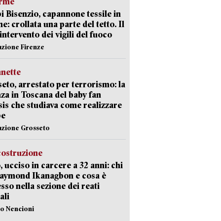
arme
 Bisenzio, capannone tessile in
e: crollata una parte del tetto. Il
intervento dei vigili del fuoco
azione Firenze
nette
eto, arrestato per terrorismo: la
za in Toscana del baby fan
Isis che studiava come realizzare
be
azione Grosseto
costruzione
, ucciso in carcere a 32 anni: chi
Raymond Ikanagbon e cosa è
sso nella sezione dei reati
ali
lo Nencioni