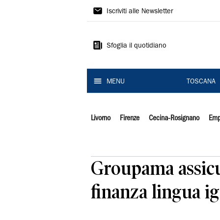
Il
Iscriviti alle Newsletter
Tirreno
Sfoglia il quotidiano
MENU
TOSCANA
Livorno
Firenze
Cecina-Rosignano
Emp
Groupama assicur
finanza lingua ig