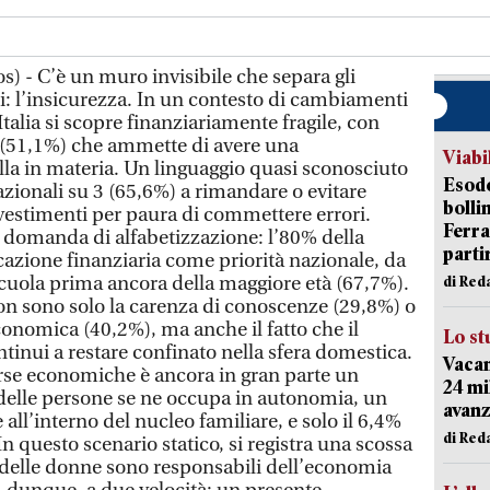
polo di risparmiatori, ma la mentalità alla base del risparmio resta spesso ‘difensiva’. Il paradosso è evidente: 1 persona su 3 riconosce che il parere di un esperto è fondamentale, eppure quasi il 90% ha rimandato almeno una decisione finanziaria importante per paura di sbagliare. In questo percorso, la componente umana resta decisiva: molte persone cercano ancora consiglio da parenti e amici, mentre i professionisti non vengono utilizzati pienamente come supporto alla pianificazione. Proprio per questo, anche davanti al grande potenziale dell’intelligenza artificiale, la consulenza mirata delle persone diventa ancora più importante: la tecnologia può aiutare ad analizzare e semplificare, ma la fiducia, l’ascolto e la capacità di leggere i bisogni reali restano elementi profondamente umani”. Non è solo una questione di conti correnti, ma anche di 'alfabetizzazione emotiva'. La VI edizione dell’Osservatorio rivela un dato significativo: le barriere all'investimento sono soprattutto di natura psicologica. Se la mancanza oggettiva di risorse frena il 40,2% dei risparmiatori, è il 'muro della sfiducia' (alimentato dal timore dell’instabilità dei mercati e degli imprevisti personali) a bloccare ben il 56% del campione. Un’ansia da prestazione finanziaria che spinge la maggior parte degli italiani a rimandare decisioni strategiche, con un preoccupante 19,4% che lo fa sistematicamente. Ma dove si parla di finanza? Il luogo d’elezione per discuterne è a casa (54,5%) e con amici e colleghi (28,3%). Il professionista entra in gioco solo nel 39,1% dei casi, mentre il ruolo di insegnanti ed educatori è marginale (4,8%). Un dato, quest'ultimo, in contrasto con le aspettative del Paese: gli italiani individuano infatti proprio nella scuola il primo presidio per colmare il gap (32,4%), seguita dallo Stato (30,8%) e dalle istituzioni finanziarie (26,8%). Sullo sfondo, emerge una correlazione tra competenze e propensione all'investimento. Chi è più alfabetizzato investe e si protegge; gli altri restano ai margini, più sfiduciati ed esposti ai rischi. Per orientarsi nel panorama finanziario, gli italiani si affidano a una “dieta” evoluta in cui convivono tradizione e innovazione. A vincere è l’integrazione: i media tradizionali (stampa e online) restano un punto di riferimento per il 44,4% del campione, seguiti dai motori di ricerca e dall'AI (42,4%) e da corsi di formazione ed esperti (40,8%). È un ecosistema in cui ogni generazione adotta il proprio linguaggio: se per i 40-65enni il professionista è la guida principale, i giovani (18-39enni) guidano la rivoluzione digitale, con AI e motori di ricerca nuovi alleati per la pianificazione. Entrando nel dettaglio, emerge un dato di rilievo: il consulente professionale (bancario, assicurativo o finanziario) si conferma la fonte più autorevole con il 34,7% delle preferenze. Accanto alla solidità del rapporto umano, cresce l'entusiasmo per le nuove frontiere: i motori di ricerca (32,8%) e chatbots e tool di AI (15,4%) stanno diventando sempre più presenti nelle abitudini informative quotidiane. Tuttavia, quando l'informazione deve trasformarsi in decisione, la fiducia converge sulla figura dell’esperto (68,6%), segno che la tecnologia è percepita come un supporto utile, ma che la consulenza umana resta il riferimento principale. Guardando al 2030, la consulenza finanziaria viene immaginata come una sinergia tra competenza umana e tecnologia. Oltre un terzo degli italiani (34,6%) prefigura infatti un modello ibrido, dove intelligenza artificiale e intervento umano convivono in modo equilibrato. È una visione pragmatica, che vede nel professionista 'potenziato' dall'Ai (30,8%) la figura ideale capace di coniugare precisione, personalizzazione e relazione. Anche quando si parla di strumenti operativi, emerge una forte apertura all’innovazione. Ben un cittadino su due (52%) sogna un assistente finanziario digitale: una piattaforma intelligente e automatizzata capace di semplificare la vita attraverso l'integrazione dei servizi e l'analisi dei dati in tempo reale. Infatti, il 29% desidera un unico punto di accesso per aggregare polizze, investimenti e risparmi, mentre il 28,9% guarda all'AI come a uno strumento per ricevere consigli mirati e personalizzati. Se si guarda al rapporto tra italiani e protezione assicurativa, il quadro è quello di un Paese diviso tra desiderio di tutela e diffidenza. Il 54% della popolazione ha attivato almeno una forma di protezione, con una netta prevalenza per l’assicurazione sulla casa (23,4%), seguita dalle polizze vita o invalidità (20,1%), dalla responsabilità civile familiare (18,9%) e dalla sanitaria integrativa (17,5%). Tuttavia, quasi metà del Paese (45,9%) resta priva di difese contro i grandi imprevisti. A pesare, oltre ai limiti di reddito, è un senso di sfiducia (18,9%) alimentato da un linguaggio tecnico percepito come barriera informativa e ostacolo alla chiarezza. Ma cosa cercano gli italiani in un’assicurazione? Una svolta nel modo di comunicare il valore della protezione. La priorità assoluta per quasi un cittadino su due (49,3%) è la trasparenza: prodotti lineari, costi chiari e un linguaggio comprensibile. Non si cerca più solo una polizza, ma una consulenza integrata (37%) capace di unire protezione, risparmio e tecnologia, senza rinunciare al valore della relazione umana. “La fiducia non è un dato acquisito, ma un impegno che noi assicuratori dobbiamo rinnovare ogni giorno anche attraverso una profonda evoluzione del nostro modello di relazione. È necessario che il settore si faccia protagonista di un nuovo approccio, in cui la trasparenza non sia solo un requisito normativo ma la base stessa del nostro ruolo sociale - commenta Pierre Cordier, Amministratore Delegato e Direttore Generale di Groupama Assicurazioni - Il nostro obiettivo è essere un partner di prossimità, capace di offrire una protezione olistica che sappia interpretare le complessità del contesto attuale e accompagnare le persone in ogni fase della vita. Vogliamo mettere a disposizione soluzioni sempre più chiare e personalizzate, in grado di sostenere t
Viabi
Esodo
bolli
Ferr
parti
di Red
Lo st
Vacan
24 mi
avanz
di Red