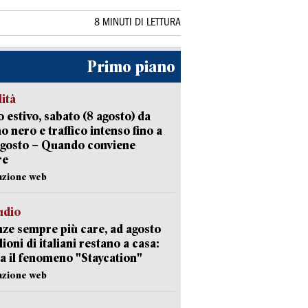
8 MINUTI DI LETTURA
Primo piano
lità
 estivo, sabato (8 agosto) da
no nero e traffico intenso fino a
agosto – Quando conviene
re
azione web
udio
ze sempre più care, ad agosto
lioni di italiani restano a casa:
a il fenomeno "Staycation"
azione web