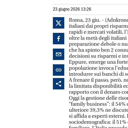
23 giugno 2026 13:26
Roma, 23 giu. - (Adnkronos) - C’è un muro invisibile che separa gli italiani dai propri risparmi: l’insicurezza. In un contesto di cambiamenti rapidi e mercati volatili, l’Italia si scopre finanziariamente fragile, con oltre la metà degli italiani (51,1%) che ammette di avere una preparazione debole o nulla in materia. Un linguaggio quasi sconosciuto che ha spinto ben 2 connazionali su 3 (65,6%) a rimandare o evitare decisioni su risparmi e investimenti per paura di commettere errori. Eppure, emerge una forte domanda di alfabetizzazione: l’80% della popolazione invoca l’educazione finanziaria come priorità nazionale, da introdurre sui banchi di scuola prima ancora della maggiore età (67,7%). A frenare il passo, però, non sono solo la carenza di conoscenze (29,8%) o la limitata disponibilità economica (40,2%), ma anche il fatto che il rapporto con il denaro continui a restare confinato nella sfera domestica. Oggi la gestione delle risorse economiche è ancora in gran parte un “family business”: il 54% delle persone se ne occupa in autonomia, un ulteriore 39,3% ne discute all’interno del nucleo familiare, e solo il 6,4% si affida a esperti esterni. In questo scenario statico, si registra una scossa sociodemografica: il 51% delle donne sono responsabili dell’economia familiare. L’Italia procede, dunque, a due velocità: un presente paralizzato dall'incertezza - dove il 45,9% dei cittadini è privo di qualsiasi protezione contro i grandi imprevisti - e un futuro che punta sulla tecnologia. Entro il 2030, la figura del consulente sarà un ibrido: per oltre un terzo degli italiani (34,6%) intelligenza artificiale e sensibilità umana avranno un peso paritario, mentre 1 persona su 2 è già pronta ad affidarsi a piattaforme digitali automatizzate per un’allocazione delle risorse ottimizzata. Un Paese che oggi fatica ancora a proteggere il proprio presente, ma che sembra avere le idee chiare sul futuro che desidera costruire. È questa la fotografia scattata dall’indagine “Soldi, Soldi, Soldi: l’Italia e l’educazione finanziaria che non c’è”, realizzata da Groupama Assicurazioni - prima filiale del Gruppo francese Groupama e tra i più importanti player assicurativi in Italia - in collaborazione con AstraRicerche nell’ambito dell’Osservatorio “Change Lab, Italia 2030” . Nato per analizzare i trend destinati a trasformare abitudini e stili di vita degli italiani entro il 2030, l’Osservatorio dedica la sua sesta edizione al tema dell’educazione finanziaria, indagandone lo stato dell’arte attraverso percezioni, comportamenti e fragilità diffuse nel Paese. “L’indagine di quest'anno rivela un’Italia caratterizzata da un profondo paradosso: se da un lato gli italiani si confermano un popolo di risparmiatori, dall'altro la paura di sbagliare continua a frenare la capacità di trasformare il risparmio in scelte consapevoli di protezione, pianificazione e investimento. Proprio l’incertezza e la scarsa conoscenza sembrano ostacolare gli italiani nelle scelte di investimento e tutela rispetto ai grandi imprevisti della vita. In questo quadro, - commenta Pierre Cordier, Amministratore Delegato e Direttore Generale di Groupama Assicurazioni - il dato forse più significativo che emerge dall’Osservatorio è la crescente consapevolezza del valore dell’educazione finanziaria, riconosciuta come leva di autonomia, responsabilità e inclusione. Una sfida che richiede un impegno comune: scuola, istituzioni, aziende e intermediari assicurativi sono chiamati a fare sistema per rafforzare il livello di alfabetizzazione finanziaria del Paese e accompagnare le persone verso scelte più informate, solide e sostenibili nel tempo”. Aminata Gabriella Fall, divulgatrice ed educatrice finanziaria. dichiara che “la ricerca mostra come il rapporto degli italiani con il denaro sia ancora fortemente influenzato da fattori culturali, emotivi e sociali. Gli italiani sono un po