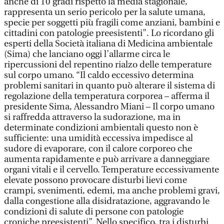
anche di 10 gradi rispetto la media stagionale,
rappresenta un serio pericolo per la salute umana,
specie per soggetti più fragili come anziani, bambini e
cittadini con patologie preesistenti". Lo ricordano gli
esperti della Società italiana di Medicina ambientale
(Sima) che lanciano oggi l’allarme circa le
ripercussioni del repentino rialzo delle temperature
sul corpo umano. “Il caldo eccessivo determina
problemi sanitari in quanto può alterare il sistema di
regolazione della temperatura corporea – afferma il
presidente Sima, Alessandro Miani – Il corpo umano
si raffredda attraverso la sudorazione, ma in
determinate condizioni ambientali questo non è
sufficiente: una umidità eccessiva impedisce al
sudore di evaporare, con il calore corporeo che
aumenta rapidamente e può arrivare a danneggiare
organi vitali e il cervello. Temperature eccessivamente
elevate possono provocare disturbi lievi come
crampi, svenimenti, edemi, ma anche problemi gravi,
dalla congestione alla disidratazione, aggravando le
condizioni di salute di persone con patologie
croniche preesistenti”. Nello specifico, tra i disturbi