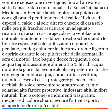
vomito e sensazione di vertigine, fino ad arrivare a
stati d’ansia e stati confusionali". La Società italiana di
Medicina ambientale lancia inoltre una guida con i
consigli pratici per difendersi dal caldo: "Evitare di
esporsi al caldo e al sole diretto e uscire di casa solo
nelle ore più fresche; assicurare un adeguato
ricambio di aria in casa e agevolare la ventilazione
naturale; mantenere le stanze fresche schermando le
finestre esposte al sole (utilizzando tapparelle,
persiane, tende); chiudere le finestre durante il giorno
e aprirle durante le ore più fresche della giornata (la
sera e la notte); fare bagni e docce frequenti e con
acqua tiepida; assumere almeno 1,5/3 litri di acqua
durante la giornata, evitare alcolici e preferire cibi che
contengono molta acqua, come frutta e verdura;
quando si esce di casa, proteggere gli occhi con
occhiali da sole e prevenire scottature con creme
solari ad alto fattore protettivo; indossare abiti in fibre
naturali (lino o cotone) e indumenti traspiranti,
meglio se di colore chiaro; evitare l'attività sportiva
all'aperto nelle ore più calde".