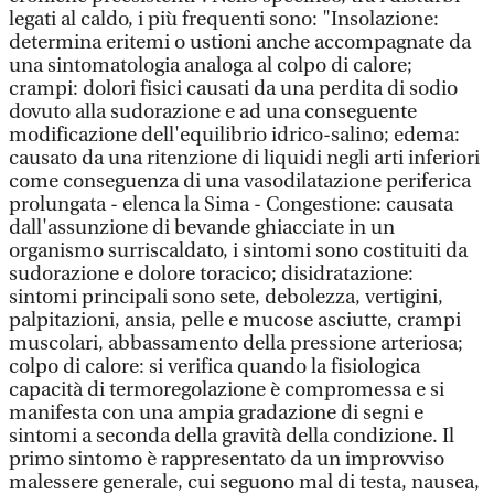
legati al caldo, i più frequenti sono: "Insolazione:
determina eritemi o ustioni anche accompagnate da
una sintomatologia analoga al colpo di calore;
crampi: dolori fisici causati da una perdita di sodio
dovuto alla sudorazione e ad una conseguente
modificazione dell'equilibrio idrico-salino; edema:
causato da una ritenzione di liquidi negli arti inferiori
come conseguenza di una vasodilatazione periferica
prolungata - elenca la Sima - Congestione: causata
dall'assunzione di bevande ghiacciate in un
organismo surriscaldato, i sintomi sono costituiti da
sudorazione e dolore toracico; disidratazione:
sintomi principali sono sete, debolezza, vertigini,
palpitazioni, ansia, pelle e mucose asciutte, crampi
muscolari, abbassamento della pressione arteriosa;
colpo di calore: si verifica quando la fisiologica
capacità di termoregolazione è compromessa e si
manifesta con una ampia gradazione di segni e
sintomi a seconda della gravità della condizione. Il
primo sintomo è rappresentato da un improvviso
malessere generale, cui seguono mal di testa, nausea,