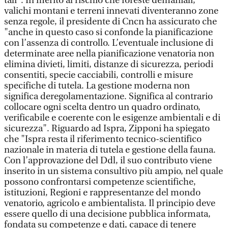
tali". In merito al rischio che foreste demaniali,
valichi montani e terreni innevati diventeranno zone
senza regole, il presidente di Cncn ha assicurato che
"anche in questo caso si confonde la pianificazione
con l’assenza di controllo. L’eventuale inclusione di
determinate aree nella pianificazione venatoria non
elimina divieti, limiti, distanze di sicurezza, periodi
consentiti, specie cacciabili, controlli e misure
specifiche di tutela. La gestione moderna non
significa deregolamentazione. Significa al contrario
collocare ogni scelta dentro un quadro ordinato,
verificabile e coerente con le esigenze ambientali e di
sicurezza". Riguardo ad Ispra, Zipponi ha spiegato
che "Ispra resta il riferimento tecnico-scientifico
nazionale in materia di tutela e gestione della fauna.
Con l’approvazione del Ddl, il suo contributo viene
inserito in un sistema consultivo più ampio, nel quale
possono confrontarsi competenze scientifiche,
istituzioni, Regioni e rappresentanze del mondo
venatorio, agricolo e ambientalista. Il principio deve
essere quello di una decisione pubblica informata,
fondata su competenze e dati, capace di tenere