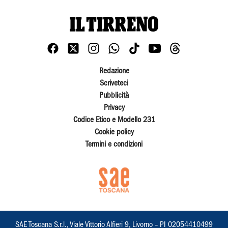
Redazione
Scriveteci
Pubblicità
Privacy
Codice Etico e Modello 231
Cookie policy
Termini e condizioni
SAE Toscana S.r.l., Viale Vittorio Alfieri 9, Livorno – PI 02054410499