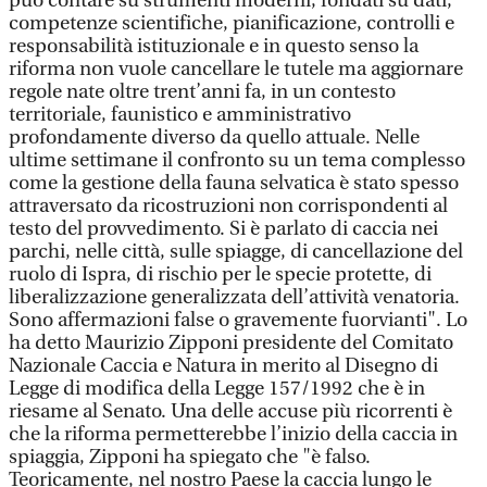
può contare su strumenti moderni, fondati su dati,
competenze scientifiche, pianificazione, controlli e
responsabilità istituzionale e in questo senso la
riforma non vuole cancellare le tutele ma aggiornare
regole nate oltre trent’anni fa, in un contesto
territoriale, faunistico e amministrativo
profondamente diverso da quello attuale. Nelle
ultime settimane il confronto su un tema complesso
come la gestione della fauna selvatica è stato spesso
attraversato da ricostruzioni non corrispondenti al
testo del provvedimento. Si è parlato di caccia nei
parchi, nelle città, sulle spiagge, di cancellazione del
ruolo di Ispra, di rischio per le specie protette, di
liberalizzazione generalizzata dell’attività venatoria.
Sono affermazioni false o gravemente fuorvianti". Lo
ha detto Maurizio Zipponi presidente del Comitato
Nazionale Caccia e Natura in merito al Disegno di
Legge di modifica della Legge 157/1992 che è in
riesame al Senato. Una delle accuse più ricorrenti è
che la riforma permetterebbe l’inizio della caccia in
spiaggia, Zipponi ha spiegato che "è falso.
Teoricamente, nel nostro Paese la caccia lungo le