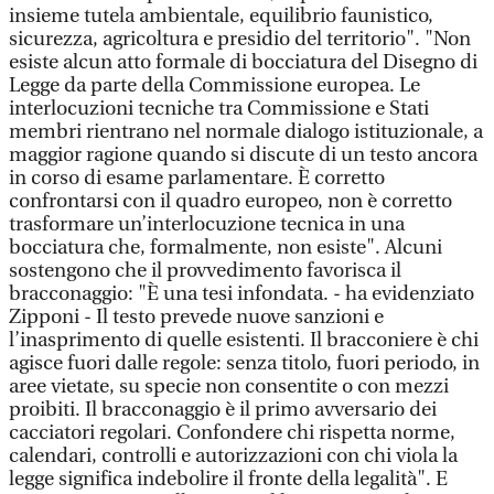
insieme tutela ambientale, equilibrio faunistico,
sicurezza, agricoltura e presidio del territorio". "Non
esiste alcun atto formale di bocciatura del Disegno di
Legge da parte della Commissione europea. Le
interlocuzioni tecniche tra Commissione e Stati
membri rientrano nel normale dialogo istituzionale, a
maggior ragione quando si discute di un testo ancora
in corso di esame parlamentare. È corretto
confrontarsi con il quadro europeo, non è corretto
trasformare un’interlocuzione tecnica in una
bocciatura che, formalmente, non esiste". Alcuni
sostengono che il provvedimento favorisca il
bracconaggio: "È una tesi infondata. - ha evidenziato
Zipponi - Il testo prevede nuove sanzioni e
l’inasprimento di quelle esistenti. Il bracconiere è chi
agisce fuori dalle regole: senza titolo, fuori periodo, in
aree vietate, su specie non consentite o con mezzi
proibiti. Il bracconaggio è il primo avversario dei
cacciatori regolari. Confondere chi rispetta norme,
calendari, controlli e autorizzazioni con chi viola la
legge significa indebolire il fronte della legalità". E