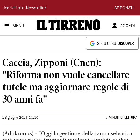
Il
Iscriviti alle Newsletter
ABBONATI
Tirreno
MENU
ACCEDI
SEGUICI SU
DISCOVER
Caccia, Zipponi (Cncn):
"Riforma non vuole cancellare
tutele ma aggiornare regole di
30 anni fa"
23 giugno 2026 11:10
7 MINUTI DI LETTURA
(Adnkronos) - "Oggi la gestione della fauna selvatica