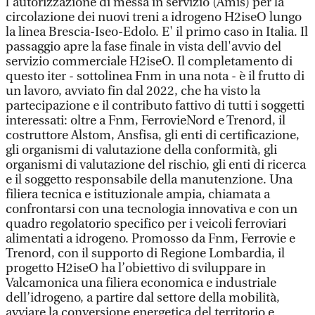
l'autorizzazione di messa in servizio (Amis) per la
circolazione dei nuovi treni a idrogeno H2iseO lungo
la linea Brescia-Iseo-Edolo. E' il primo caso in Italia. Il
passaggio apre la fase finale in vista dell'avvio del
servizio commerciale H2iseO. Il completamento di
questo iter - sottolinea Fnm in una nota - è il frutto di
un lavoro, avviato fin dal 2022, che ha visto la
partecipazione e il contributo fattivo di tutti i soggetti
interessati: oltre a Fnm, FerrovieNord e Trenord, il
costruttore Alstom, Ansfisa, gli enti di certificazione,
gli organismi di valutazione della conformità, gli
organismi di valutazione del rischio, gli enti di ricerca
e il soggetto responsabile della manutenzione. Una
filiera tecnica e istituzionale ampia, chiamata a
confrontarsi con una tecnologia innovativa e con un
quadro regolatorio specifico per i veicoli ferroviari
alimentati a idrogeno. Promosso da Fnm, Ferrovie e
Trenord, con il supporto di Regione Lombardia, il
progetto H2iseO ha l’obiettivo di sviluppare in
Valcamonica una filiera economica e industriale
dell’idrogeno, a partire dal settore della mobilità,
avviare la conversione energetica del territorio e