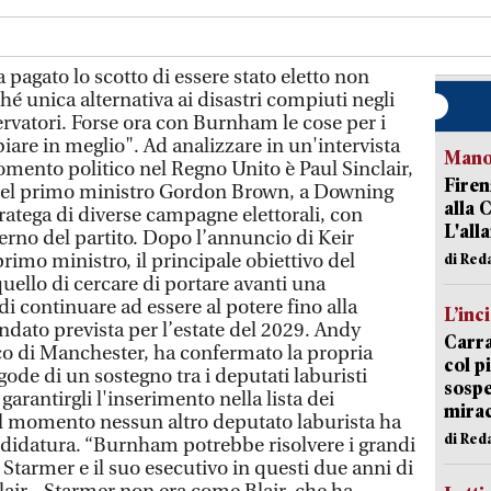
pagato lo scotto di essere stato eletto non
é unica alternativa ai disastri compiuti negli
rvatori. Forse ora con Burnham le cose per i
are in meglio". Ad analizzare in un'intervista
Manov
omento politico nel Regno Unito è Paul Sinclair,
Firen
 del primo ministro Gordon Brown, a Downing
alla 
tratega di diverse campagne elettorali, con
L'all
nterno del partito. Dopo l’annuncio di Keir
rimo ministro, il principale obiettivo del
di Red
uello di cercare di portare avanti una
i continuare ad essere al potere fino alla
L’inc
dato prevista per l’estate del 2029. Andy
Carra
co di Manchester, ha confermato la propria
col p
gode di un sostegno tra i deputati laburisti
sospe
arantirgli l'inserimento nella lista dei
mira
 al momento nessun altro deputato laburista ha
di Red
didatura. “Burnham potrebbe risolvere i grandi
Starmer e il suo esecutivo in questi due anni di