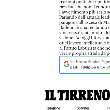
reazioni politiche ripetiti
razzista che non li condur
l'avvertimento più serio s
Parlando dell'attuale lea
paragona all'ascesa di Ma
Badenoch stia recitando u
vincesse, è stata molto d
visione. Ad oggi i Tory st
quel lavoro intellettuale e
al Partito Laburista che n
vera e propria strada da p
Non lasciare decidere l'algor
scegli
Il Tirreno
per le tue not
Redazione
Scriveteci
P