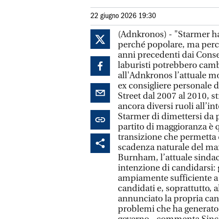
22 giugno 2026 19:30
(Adnkronos) - "Starmer ha 
perché popolare, ma perch
anni precedenti dai Conse
laburisti potrebbero cambi
all'Adnkronos l’attuale m
ex consigliere personale
Street dal 2007 al 2010, s
ancora diversi ruoli all’i
Starmer di dimettersi da p
partito di maggioranza è q
transizione che permetta d
scadenza naturale del man
Burnham, l’attuale sinda
intenzione di candidarsi: 
ampiamente sufficiente a g
candidati e, soprattutto,
annunciato la propria can
problemi che ha generato 