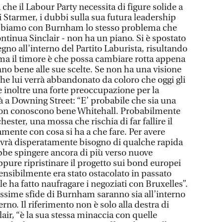
he il Labour Party necessita di figure solide a
i Starmer, i dubbi sulla sua futura leadership
bbiamo con Burnham lo stesso problema che
tinua Sinclair - non ha un piano. Si è spostato
tegno all’interno del Partito Laburista, risultando
 ma il timore è che possa cambiare rotta appena
no bene alle sue scelte. Se non ha una visione
nche lui verrà abbandonato da coloro che oggi gli
è inoltre una forte preoccupazione per la
à a Downing Street: “E’ probabile che sia una
non conoscono bene Whitehall. Probabilmente
ester, una mossa che rischia di far fallire il
amente con cosa si ha a che fare. Per avere
avrà disperatamente bisogno di qualche rapida
bbe spingere ancora di più verso nuove
pure ripristinare il progetto sui bond europei
ensibilmente era stato ostacolato in passato
le ha fatto naufragare i negoziati con Bruxelles”.
prossime sfide di Burnham saranno sia all’interno
terno. Il riferimento non è solo alla destra di
lair, “è la sua stessa minaccia con quelle