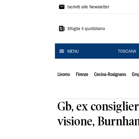
Il
Iscriviti alle Newsletter
Tirreno
Sfoglia il quotidiano
MENU
TOSCANA
Livorno
Firenze
Cecina-Rosignano
Emp
Gb, ex consigli
visione, Burnham