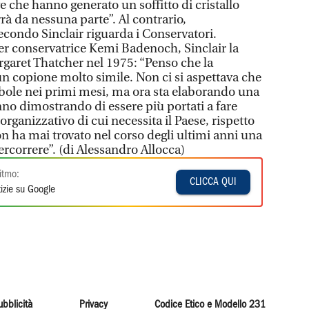
ve che hanno generato un soffitto di cristallo
rà da nessuna parte”. Al contrario,
econdo Sinclair riguarda i Conservatori.
der conservatrice Kemi Badenoch, Sinclair la
rgaret Thatcher nel 1975: “Penso che la
n copione molto simile. Non ci si aspettava che
ebole nei primi mesi, ma ora sta elaborando una
anno dimostrando di essere più portati a fare
 organizzativo di cui necessita il Paese, rispetto
on ha mai trovato nel corso degli ultimi anni una
ercorrere”. (di Alessandro Allocca)
itmo:
CLICCA QUI
izie su Google
ubblicità
Privacy
Codice Etico e Modello 231