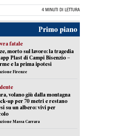
4 MINUTI DI LETTURA
Primo piano
ra fatale
ze, morto sul lavoro: la tragedia
Capp Plast di Campi Bisenzio –
arme e la prima ipotesi
azione Firenze
idente
ra, volano giù dalla montagna
ick-up per 70 metri e restano
si su un albero: vivi per
colo
azione Massa Carrara