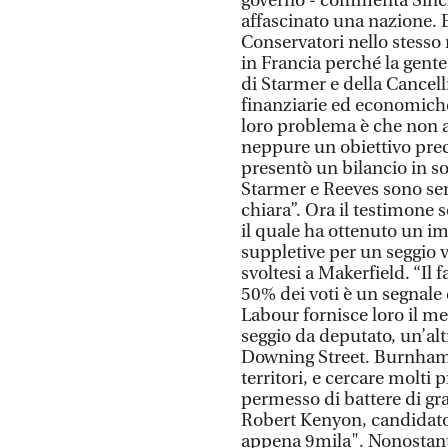
governo - commenta Sincla
affascinato una nazione. E
Conservatori nello stesso 
in Francia perché la gente
di Starmer e della Cancell
finanziarie ed economiche 
loro problema è che non a
neppure un obiettivo pre
presentò un bilancio in s
Starmer e Reeves sono ser
chiara”. Ora il testimon
il quale ha ottenuto un im
suppletive per un seggio 
svoltesi a Makerfield. “I
50% dei voti è un segnale 
Labour fornisce loro il me
seggio da deputato, un’alt
Downing Street. Burnham o
territori, e cercare molti
permesso di battere di gr
Robert Kenyon, candidato
appena 9mila". Nonostant