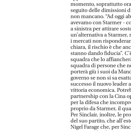
momento, soprattutto ora c
seguito delle dimissioni d
non mancano. “Ad oggi a
avevamo con Starmer - con
a sinistra per attirare sos
un’alternativa a Starmer,
i mercati non risponderan
chiara, il rischio è che a
stanno dando fiducia”. C’
squadra che lo affiancher
squadra di persone che 
porterà giù i suoi da Manch
governo se non si sa esatt
successo il nuovo leader 
vittoria economica. Potre
partnership con la Cina op
per la difesa che incompr
proprio da Starmer, il qua
Per Sinclair, inoltre, le 
del suo partito, che all’es
Nigel Farage che, per Sinc