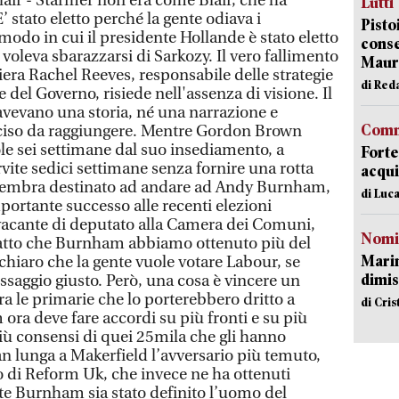
ir - Starmer non era come Blair, che ha
Lutti
’ stato eletto perché la gente odiava i
Pisto
modo in cui il presidente Hollande è stato eletto
conse
 voleva sbarazzarsi di Sarkozy. Il vero fallimento
Mauro
iera Rachel Reeves, responsabile delle strategie
di Red
del Governo, risiede nell'assenza di visione. Il
vevano una storia, né una narrazione e
Comm
ciso da raggiungere. Mentre Gordon Brown
ole sei settimane dal suo insediamento, a
Forte
vite sedici settimane senza fornire una rotta
acqui
e sembra destinato ad andare ad Andy Burnham,
di Luca
portante successo alle recenti elezioni
vacante di deputato alla Camera dei Comuni,
Nomi
l fatto che Burnham abbiamo ottenuto più del
Mari
chiaro che la gente vuole votare Labour, se
dimis
ssaggio giusto. Però, una cosa è vincere un
ra le primarie che lo porterebbero dritto a
di Cri
ra deve fare accordi su più fronti e su più
 più consensi di quei 25mila che gli hanno
an lunga a Makerfield l’avversario più temuto,
 di Reform Uk, che invece ne ha ottenuti
e Burnham sia stato definito l’uomo del