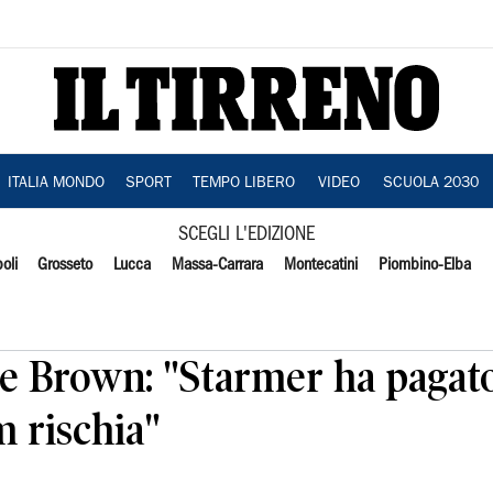
ITALIA MONDO
SPORT
TEMPO LIBERO
VIDEO
SCUOLA 2030
SCEGLI L'EDIZIONE
oli
Grosseto
Lucca
Massa-Carrara
Montecatini
Piombino-Elba
ere Brown: "Starmer ha paga
 rischia"