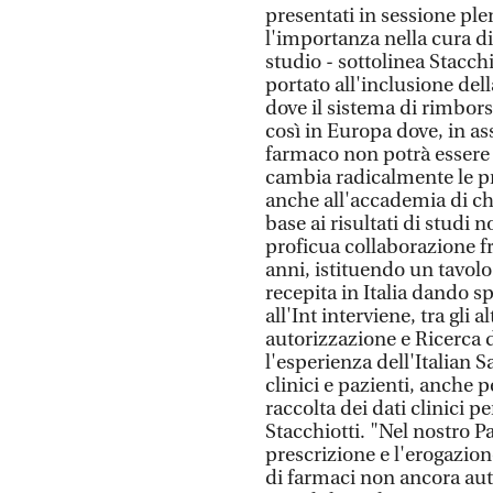
presentati in sessione pl
l'importanza nella cura di
studio - sottolinea Stacch
portato all'inclusione de
dove il sistema di rimbor
così in Europa dove, in ass
farmaco non potrà essere 
cambia radicalmente le pr
anche all'accademia di c
base ai risultati di studi 
proficua collaborazione fr
anni, istituendo un tavol
recepita in Italia dando s
all'Int interviene, tra gli 
autorizzazione e Ricerca d
l'esperienza dell'Italian 
clinici e pazienti, anche 
raccolta dei dati clinici p
Stacchiotti. "Nel nostro P
prescrizione e l'erogazion
di farmaci non ancora aut