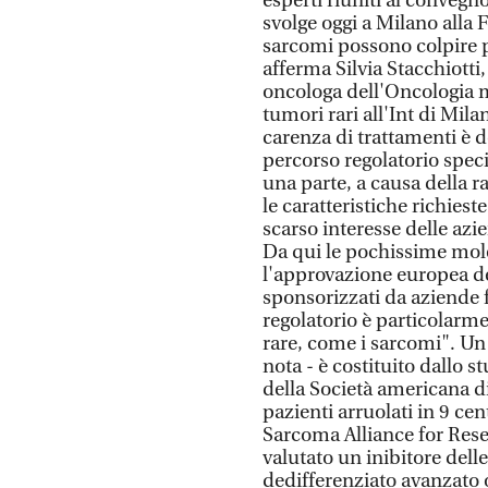
esperti riuniti al convegn
svolge oggi a Milano alla 
sarcomi possono colpire p
afferma Silvia Stacchiotti
oncologa dell'Oncologia 
tumori rari all'Int di Mila
carenza di trattamenti è 
percorso regolatorio speci
una parte, a causa della ra
le caratteristiche richieste
scarso interesse delle az
Da qui le pochissime molec
l'approvazione europea de
sponsorizzati da aziende 
regolatorio è particolarme
rare, come i sarcomi". Un
nota - è costituito dallo 
della Società americana di
pazienti arruolati in 9 ce
Sarcoma Alliance for Rese
valutato un inibitore dell
dedifferenziato avanzato o