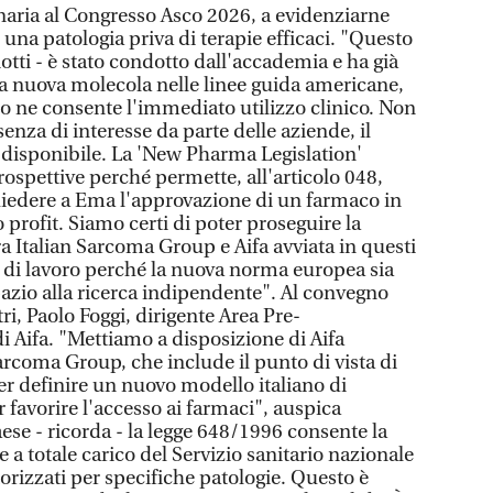
enaria al Congresso Asco 2026, a evidenziarne
 una patologia priva di terapie efficaci. "Questo
iotti - è stato condotto dall'accademia e ha già
lla nuova molecola nelle linee guida americane,
so ne consente l'immediato utilizzo clinico. Non
enza di interesse da parte delle aziende, il
disponibile. La 'New Pharma Legislation'
ospettive perché permette, all'articolo 048,
hiedere a Ema l'approvazione di un farmaco in
no profit. Siamo certi di poter proseguire la
a Italian Sarcoma Group e Aifa avviata in questi
o di lavoro perché la nuova norma europea sia
pazio alla ricerca indipendente". Al convegno
altri, Paolo Foggi, dirigente Area Pre-
i Aifa. "Mettiamo a disposizione di Aifa
Sarcoma Group, che include il punto di vista di
per definire un nuovo modello italiano di
er favorire l'accesso ai farmaci", auspica
aese - ricorda - la legge 648/1996 consente la
e a totale carico del Servizio sanitario nazionale
orizzati per specifiche patologie. Questo è