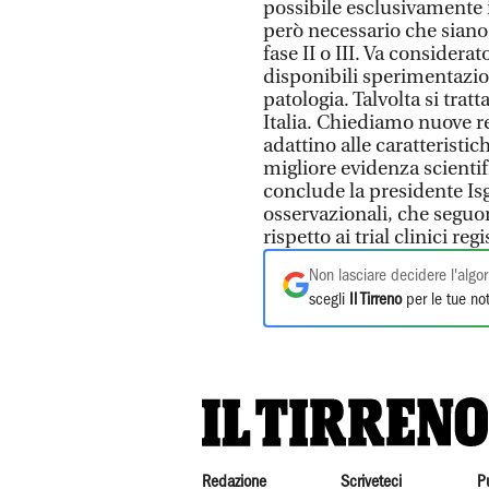
possibile esclusivamente i
però necessario che siano 
fase II o III. Va consider
disponibili sperimentazioni
patologia. Talvolta si trat
Italia. Chiediamo nuove re
adattino alle caratteristi
migliore evidenza scientif
conclude la presidente Isg 
osservazionali, che seguon
rispetto ai trial clinici r
Non lasciare decidere l'algor
scegli
Il Tirreno
per le tue not
Redazione
Scriveteci
P