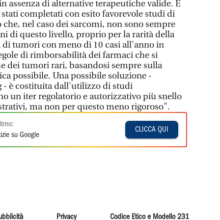
n assenza di alternative terapeutiche valide. È
stati completati con esito favorevole studi di
ato che, nel caso dei sarcomi, non sono sempre
 di questo livello, proprio per la rarità della
ta di tumori con meno di 10 casi all'anno in
gole di rimborsabilità dei farmaci che si
che dei tumori rari, basandosi sempre sulla
ica possibile. Una possibile soluzione -
- è costituita dall'utilizzo di studi
o un iter regolatorio e autorizzativo più snello
egistrativi, ma non per questo meno rigoroso".
itmo:
CLICCA QUI
izie su Google
ubblicità
Privacy
Codice Etico e Modello 231