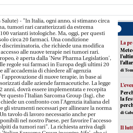
alute) - "In Italia, ogni anno, si stimano circa
a, tumori rari caratterizzati da estrema
00 varianti istologiche. Ma, oggi, per questi
 solo circa 20 farmaci. Una condizione
La pr
 discriminatoria, che richiede una modifica
Meteo
 accesso alle nuove terapie nei tumori rari.
l’ult
uropeo, è aperta dalla 'New Pharma Legislation',
l’alla
lle regole sui farmaci in Europa degli ultimi 20
e all'accademia di chiedere all'agenzia
di Tom
l'approvazione di nuove terapie, in base ai
nsorizzati dalle aziende farmaceutiche. La legge
L’eve
 2 anni, dovrà essere implementata e recepita
Perch
Per questo l'Italian Sarcoma Group (Isg), che
la fe
i, chiede un confronto con l'Agenzia italiana del
perch
re gli strumenti necessari per allineare la norma
di Gab
 Un tavolo di lavoro necessario anche per
ponibili nel nostro Paese, per favorire l'accesso
olpiti da tumori rari". La richiesta arriva dagli
Il lut