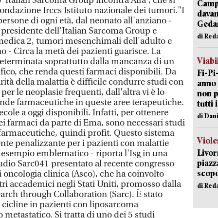
o 'Italian Sarcoma Group incontra Aifa', che si
Campi
Fondazione Irccs Istituto nazionale dei tumori."I
davan
ersone di ogni età, dal neonato all'anziano -
Geda
, presidente dell'Italian Sarcoma Group e
di Red
medica 2, tumori mesenchimali dell'adulto e
no - Circa la metà dei pazienti guarisce. La
Viabi
determinata soprattutto dalla mancanza di un
fico, che renda questi farmaci disponibili. Da
Fi-Pi
rità della malattia è difficile condurre studi con
anno 
 per le neoplasie frequenti, dall'altra vi è lo
non p
iende farmaceutiche in queste aree terapeutiche.
tutti 
ole a oggi disponibili. Infatti, per ottenere
di Dan
i farmaci da parte di Ema, sono necessari studi
farmaceutiche, quindi profit. Questo sistema
Viole
nte penalizzante per i pazienti con malattie
Livor
 esempio emblematico - riporta l'Isg in una
piazz
studio Sarc041 presentato al recente congresso
scopo
 oncologia clinica (Asco), che ha coinvolto
ntri accademici negli Stati Uniti, promosso dalla
di Red
arch through Collaboration (Sarc). È stato
e cicline in pazienti con liposarcoma
 metastatico. Si tratta di uno dei 5 studi