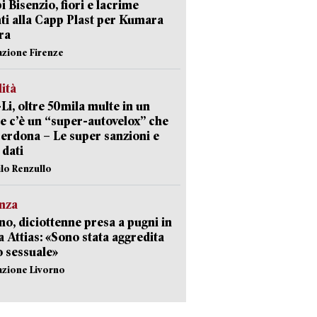
 Bisenzio, fiori e lacrime
ti alla Capp Plast per Kumara
ra
azione Firenze
lità
-Li, oltre 50mila multe in un
e c’è un “super-autovelox” che
erdona – Le super sanzioni e
i dati
ilo Renzullo
nza
no, diciottenne presa a pugni in
a Attias: «Sono stata aggredita
 sessuale»
azione Livorno