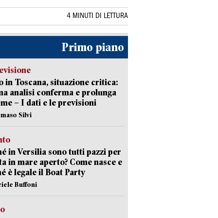
4 MINUTI DI LETTURA
Primo piano
evisione
 in Toscana, situazione critica:
ima analisi conferma e prolunga
rme – I dati e le previsioni
maso Silvi
nto
é in Versilia sono tutti pazzi per
sta in mare aperto? Come nasce e
é è legale il Boat Party
riele Buffoni
to