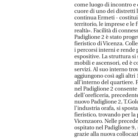
come luogo di incontro e 
cuore di uno dei distretti l
continua Ermeti - costitu
territorio, le imprese e l
realtà». Facilità di connes
Padiglione 2 è stato proge
fieristico di Vicenza. Coll
i percorsi interni e rende 
espositive. La struttura si 
mobili e ascensori, ed è
servizi. Al suo interno tro
aggiungono così agli altri 
all’interno del quartiere.
nel Padiglione 2 consente
dell’oreficeria, precedent
nuovo Padiglione 2, T.Gold
l’industria orafa, si spost
fieristico, trovando per la
Vicenzaoro. Nelle precedent
ospitato nel Padiglione 9, 
grazie alla nuova collocaz