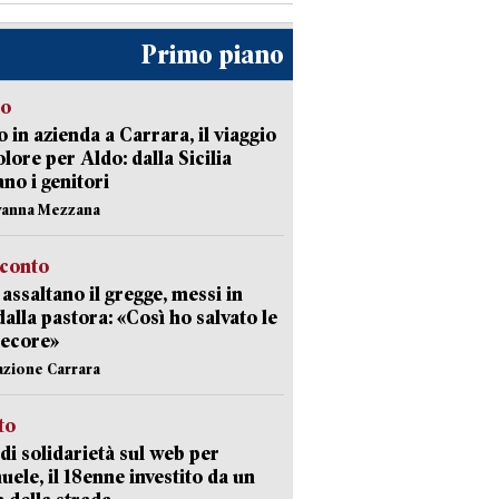
Primo piano
to
 in azienda a Carrara, il viaggio
olore per Aldo: dalla Sicilia
ano i genitori
vanna Mezzana
cconto
i assaltano il gregge, messi in
dalla pastora: «Così ho salvato le
pecore»
azione Carrara
sto
di solidarietà sul web per
ele, il 18enne investito da un