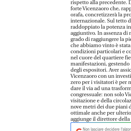
rispetto alla precedente.
forte Vicenzaoro che, rapp
orafa, concretizzerà la pro
internazionale. Sul tetto 
raddoppiato la potenza in
aggiuntivo. In assenza di m
grado di raggiungere la p
che abbiamo vinto è stata 
condizioni particolari e co
nel cuore del quartiere fie
manifestazioni, gestendo i
degli espositori. Aver assi
Vicenzaoro con un investi
zero per i visitatori è pe
dare il via ad una trasfor
congressuale: non solo Vic
visitazione e della circola
nove metri dei due piani
ottimale anche per ulterio
aggiunge il direttore dell
Non lasciare decidere l'algor