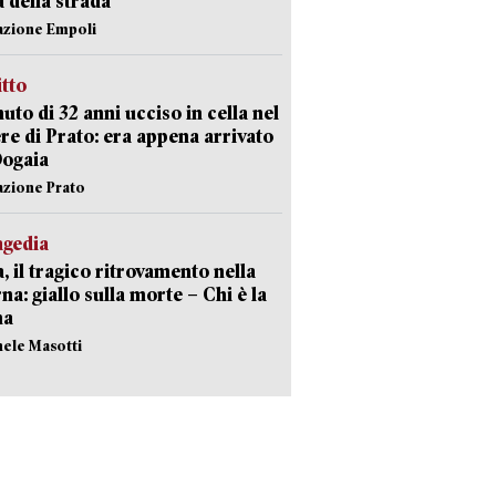
a della strada
azione Empoli
itto
uto di 32 anni ucciso in cella nel
re di Prato: era appena arrivato
Dogaia
azione Prato
agedia
, il tragico ritrovamento nella
rna: giallo sulla morte – Chi è la
ma
hele Masotti