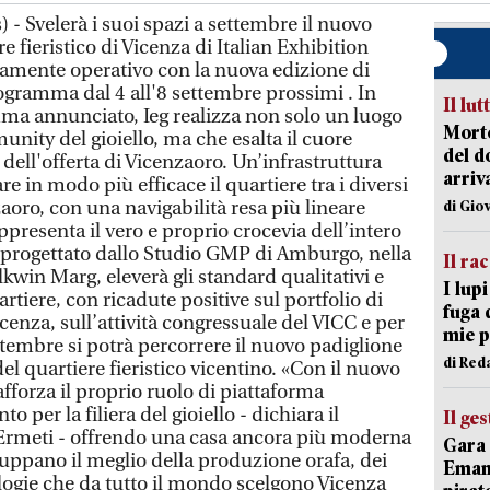
- Svelerà i suoi spazi a settembre il nuovo
e fieristico di Vicenza di Italian Exhibition
namente operativo con la nuova edizione di
ogramma dal 4 all'8 settembre prossimi . In
Il lut
ma annunciato, Ieg realizza non solo un luogo
Morto
unity del gioiello, ma che esalta il cuore
del d
dell'offerta di Vicenzaoro. Un’infrastruttura
arriv
e in modo più efficace il quartiere tra i diversi
zaoro, con una navigabilità resa più lineare
di Gio
ppresenta il vero e proprio crocevia dell’intero
io progettato dallo Studio GMP di Amburgo, nella
Il ra
lkwin Marg, eleverà gli standard qualitativi e
I lup
uartiere, con ricadute positive sul portfolio di
fuga 
cenza, sull’attività congressuale del VICC e per
mie 
ettembre si potrà percorrere il nuovo padiglione
di Red
el quartiere fieristico vicentino. «Con il nuovo
fforza il proprio ruolo di piattaforma
o per la filiera del gioiello - dichiara il
Il ge
Ermeti - offrendo una casa ancora più moderna
Gara 
ppano il meglio della produzione orafa, dei
Emanu
ologie che da tutto il mondo scelgono Vicenza