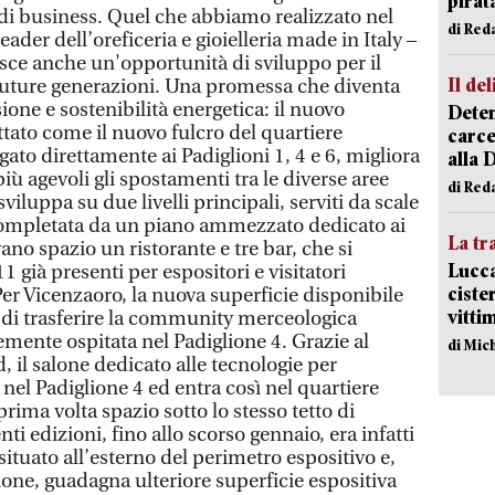
pirat
di business. Quel che abbiamo realizzato nel
di Red
eader dell’oreficeria e gioielleria made in Italy –
isce anche un'opportunità di sviluppo per il
Il del
e future generazioni. Una promessa che diventa
sione e sostenibilità energetica: il nuovo
Deten
ttato come il nuovo fulcro del quartiere
carce
egato direttamente ai Padiglioni 1, 4 e 6, migliora
alla 
più agevoli gli spostamenti tra le diverse aree
di Red
sviluppa su due livelli principali, serviti da scale
 completata da un piano ammezzato dedicato ai
La tr
vano spazio un ristorante e tre bar, che si
Lucca
11 già presenti per espositori e visitatori
ciste
 Per Vicenzaoro, la nuova superficie disponibile
vitti
 di trasferire la community merceologica
emente ospitata nel Padiglione 4. Grazie al
di Mic
, il salone dedicato alle tecnologie per
a nel Padiglione 4 ed entra così nel quartiere
 prima volta spazio sotto lo stesso tetto di
i edizioni, fino allo scorso gennaio, era infatti
situato all’esterno del perimetro espositivo e,
ione, guadagna ulteriore superficie espositiva