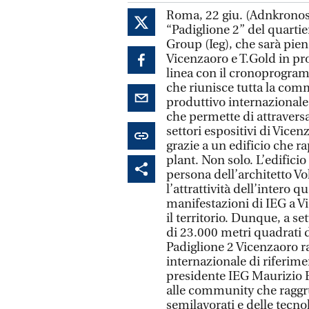
Roma, 22 giu. (Adnkronos) 
“Padiglione 2” del quartier
Group (Ieg), che sarà pie
Vicenzaoro e T.Gold in pr
linea con il cronoprogram
che riunisce tutta la comm
produttivo internazionale 
che permette di attraversar
settori espositivi di Vicen
grazie a un edificio che ra
plant. Non solo. L’edific
persona dell’architetto Vo
l’attrattività dell’intero q
manifestazioni di IEG a Vi
il territorio. Dunque, a s
di 23.000 metri quadrati d
Padiglione 2 Vicenzaoro ra
internazionale di riferiment
presidente IEG Maurizio 
alle community che raggru
semilavorati e delle tecn