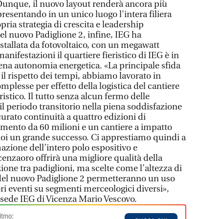
 Dunque, il nuovo layout renderà ancora più
resentando in un unico luogo l'intera filiera
pria strategia di crescita e leadership
del nuovo Padiglione 2, infine, IEG ha
stallata da fotovoltaico, con un megawatt
anifestazioni il quartiere fieristico di IEG è in
iena autonomia energetica. «La principale sfida
il rispetto dei tempi, abbiamo lavorato in
mplesse per effetto della logistica del cantiere
ristico. Il tutto senza alcun fermo delle
l periodo transitorio nella piena soddisfazione
curato continuità a quattro edizioni di
mento da 60 milioni e un cantiere a impatto
r noi un grande successo. Ci apprestiamo quindi a
mazione dell’intero polo espositivo e
enzaoro offrirà una migliore qualità della
zione tra padiglioni, ma scelte come l’altezza di
 del nuovo Padiglione 2 permetteranno un uso
ri eventi su segmenti merceologici diversi»,
a sede IEG di Vicenza Mario Vescovo.
itmo: