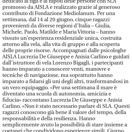
dedicato ai figli e ai nipoti delle persone con SLA
promosso da AISLA e realizzato grazie al generoso
contributo di Fondazione Mediolanum. Per una
settimana, dal 14 al 20 giugno, cinque ragazzi
provenienti da diverse regioni d’Italia – Giulia,
Michele, Paolo, Matilde e Maria Vittoria – hanno
vissuto un’esperienza residenziale unica, costruita
attorno alla vela, alla vita di gruppo e alla scoperta
delle proprie risorse. Accompagnati dalle psicologhe
AISLA Lucrezia De Giuseppe e Anisia Carlino e guidati
dall’istruttore di vela Lorenzo Bigagli, i partecipanti
hanno imparato a conoscere venti, manovre e
tecniche di navigazione, ma soprattutto hanno
imparato a fidarsi gli uni degli altri, trasformandosi in
un vero equipaggio. «Per una settimana il mare è
diventato una scuola di autonomia, amicizia e
fiducia» raccontano Lucrezia De Giuseppe e Anisia
Carlino. «Non è stato necessario parlare di SLA. Questi
ragazzi conoscono già bene il valore del tempo, della
responsabilità e della resilienza. Hanno
semplicemente avuto la possibilità di stare insieme a
coetanei che condividono esperienze simili. Giorno