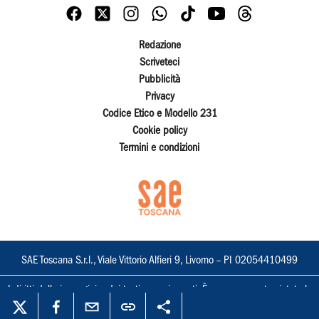
Redazione
Scriveteci
Pubblicità
Privacy
Codice Etico e Modello 231
Cookie policy
Termini e condizioni
SAE Toscana S.r.l., Viale Vittorio Alfieri 9, Livorno – PI 02054410499
I diritti delle immagini e dei testi sono riservati. È espressamente vietata la
loro riproduzione con qualsiasi mezzo e l'adattamento totale o parziale.