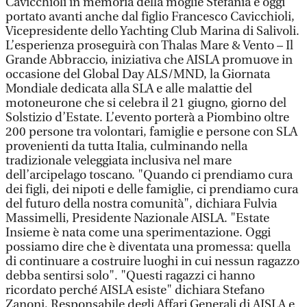
Cavicchioli in memoria della moglie Stefania e oggi
portato avanti anche dal figlio Francesco Cavicchioli,
Vicepresidente dello Yachting Club Marina di Salivoli.
L’esperienza proseguirà con Thalas Mare & Vento – Il
Grande Abbraccio, iniziativa che AISLA promuove in
occasione del Global Day ALS/MND, la Giornata
Mondiale dedicata alla SLA e alle malattie del
motoneurone che si celebra il 21 giugno, giorno del
Solstizio d’Estate. L’evento porterà a Piombino oltre
200 persone tra volontari, famiglie e persone con SLA
provenienti da tutta Italia, culminando nella
tradizionale veleggiata inclusiva nel mare
dell’arcipelago toscano. "Quando ci prendiamo cura
dei figli, dei nipoti e delle famiglie, ci prendiamo cura
del futuro della nostra comunità", dichiara Fulvia
Massimelli, Presidente Nazionale AISLA. "Estate
Insieme è nata come una sperimentazione. Oggi
possiamo dire che è diventata una promessa: quella
di continuare a costruire luoghi in cui nessun ragazzo
debba sentirsi solo". "Questi ragazzi ci hanno
ricordato perché AISLA esiste" dichiara Stefano
Zanoni, Responsabile degli Affari Generali di AISLA e