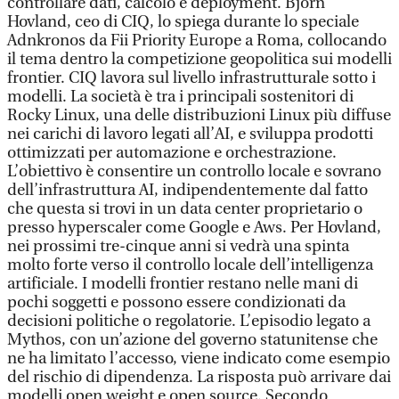
controllare dati, calcolo e deployment. Bjorn
Hovland, ceo di CIQ, lo spiega durante lo speciale
Adnkronos da Fii Priority Europe a Roma, collocando
il tema dentro la competizione geopolitica sui modelli
frontier. CIQ lavora sul livello infrastrutturale sotto i
modelli. La società è tra i principali sostenitori di
Rocky Linux, una delle distribuzioni Linux più diffuse
nei carichi di lavoro legati all’AI, e sviluppa prodotti
ottimizzati per automazione e orchestrazione.
L’obiettivo è consentire un controllo locale e sovrano
dell’infrastruttura AI, indipendentemente dal fatto
che questa si trovi in un data center proprietario o
presso hyperscaler come Google e Aws. Per Hovland,
nei prossimi tre-cinque anni si vedrà una spinta
molto forte verso il controllo locale dell’intelligenza
artificiale. I modelli frontier restano nelle mani di
pochi soggetti e possono essere condizionati da
decisioni politiche o regolatorie. L’episodio legato a
Mythos, con un’azione del governo statunitense che
ne ha limitato l’accesso, viene indicato come esempio
del rischio di dipendenza. La risposta può arrivare dai
modelli open weight e open source. Secondo