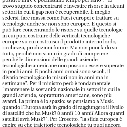
positivo ma c'è pochissimo tempo per farlo". "Io
trovo stupido concentrarsi e investire risorse in alcuni
settori in cui il gap non è recuperabile. È meglio
sedersi, fare massa come Paesi europei e trattare su
tecnologie anche se non sono europee. E questo si
può fare concentrando le risorse su quelle tecnologie
in cui puoi costruire delle verticali tecnologiche
europee su cui costruisci il prodotto interno lordo,
ricchezza, produzioni future. Ma non puoi farlo su
tutto, perché non siamo in grado di competere
perché le dimensioni delle grandi aziende
tecnologiche americane non possono essere superate
in pochi anni. E pochi anni ormai sono secoli, il
divario tecnologico lo misuri non in anni ma in
settimane". Per il ministro però è fondamentale
"mantenere la sovranità nazionale in settori in cui le
grandi aziende, soprattutto americane, sono più
avanti. La prima è lo spazio: se pensiamo a Musk,
quando l'Europa sarà in grado di raggiungere il livello
di satelliti che ha Musk? 8 anni? 10 anni? Allora quanti
satelliti avrà Musk?". Per Crosetto, "la sfida europea è
capire su che traiettorie tecnologiche tu puoi ancora