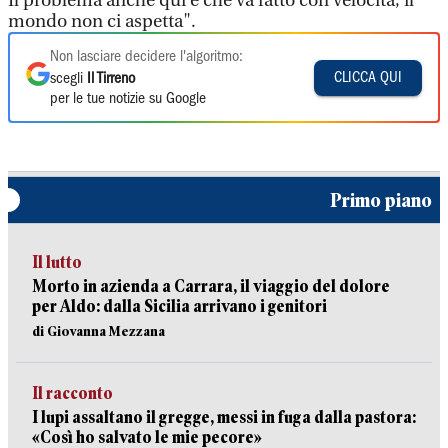
Il problema anche qui è che va fatto con velocità, il
mondo non ci aspetta".
Non lasciare decidere l'algoritmo:
CLICCA QUI
scegli
Il Tirreno
per le tue notizie su Google
Primo piano
Il lutto
Morto in azienda a Carrara, il viaggio del dolore
per Aldo: dalla Sicilia arrivano i genitori
di Giovanna Mezzana
Il racconto
I lupi assaltano il gregge, messi in fuga dalla pastora:
«Così ho salvato le mie pecore»