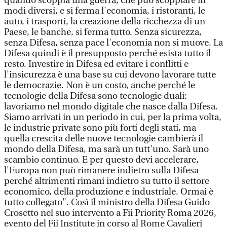
quando scoppia una guerra, che può scoppiare in
modi diversi, e si ferma l'economia, i ristoranti, le
auto, i trasporti, la creazione della ricchezza di un
Paese, le banche, si ferma tutto. Senza sicurezza,
senza Difesa, senza pace l'economia non si muove. La
Difesa quindi è il presupposto perché esista tutto il
resto. Investire in Difesa ed evitare i conflitti e
l'insicurezza è una base su cui devono lavorare tutte
le democrazie. Non è un costo, anche perché le
tecnologie della Difesa sono tecnologie duali:
lavoriamo nel mondo digitale che nasce dalla Difesa.
Siamo arrivati in un periodo in cui, per la prima volta,
le industrie private sono più forti degli stati, ma
quella crescita delle nuove tecnologie cambierà il
mondo della Difesa, ma sarà un tutt'uno. Sarà uno
scambio continuo. E per questo devi accelerare,
l'Europa non può rimanere indietro sulla Difesa
perché altrimenti rimani indietro su tutto il settore
economico, della produzione e industriale. Ormai è
tutto collegato". Così il ministro della Difesa Guido
Crosetto nel suo intervento a Fii Priority Roma 2026,
evento del Fii Institute in corso al Rome Cavalieri