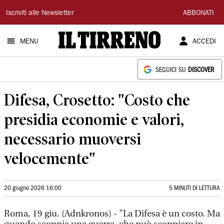
Il
Iscriviti alle Newsletter
ABBONATI
Tirreno
MENU
ACCEDI
SEGUICI SU
DISCOVER
Difesa, Crosetto: "Costo che
presidia economie e valori,
necessario muoversi
velocemente"
20 giugno 2026 16:00
5 MINUTI DI LETTURA
Roma, 19 giu. (Adnkronos) - "La Difesa è un costo. Ma