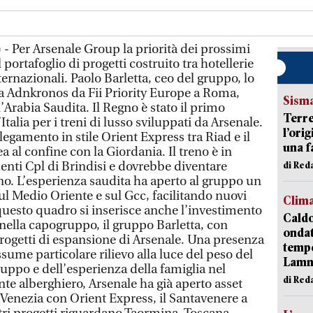
- Per Arsenale Group la priorità dei prossimi
l portafoglio di progetti costruito tra hotellerie
internazionali. Paolo Barletta, ceo del gruppo, lo
ta Adnkronos da Fii Priority Europe a Roma,
Sism
Arabia Saudita. Il Regno è stato il primo
Terre
talia per i treni di lusso sviluppati da Arsenale.
l’ori
legamento in stile Orient Express tra Riad e il
una f
ea al confine con la Giordania. Il treno è in
enti Cpl di Brindisi e dovrebbe diventare
di Re
nno. L’esperienza saudita ha aperto al gruppo un
sul Medio Oriente e sul Gcc, facilitando nuovi
Clim
n questo quadro si inserisce anche l’investimento
Caldo
 nella capogruppo, il gruppo Barletta, con
onda
 progetti di espansione di Arsenale. Una presenza
tempe
ssume particolare rilievo alla luce del peso del
Lam
ruppo e dell’esperienza della famiglia nel
di Red
onte alberghiero, Arsenale ha già aperto asset
enezia con Orient Express, il Santavenere a