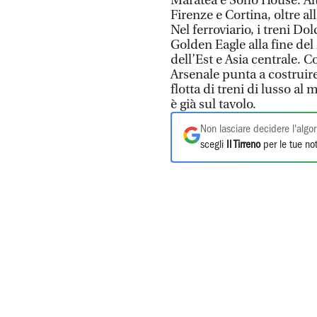
Maratea e Soho House. Alt
Firenze e Cortina, oltre a
Nel ferroviario, i treni Do
Golden Eagle alla fine de
dell’Est e Asia centrale. C
Arsenale punta a costruire
flotta di treni di lusso al
è già sul tavolo.
Non lasciare decidere l'algor
scegli
Il Tirreno
per le tue not