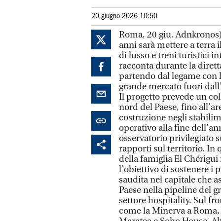
20 giugno 2026 10:50
Roma, 20 giu. Adnkronos) 
anni sarà mettere a terra i
di lusso e treni turistici 
racconta durante la diret
partendo dal legame con l’
grande mercato fuori dall’I
Il progetto prevede un col
nord del Paese, fino all’ar
costruzione negli stabilim
operativo alla fine dell’a
osservatorio privilegiato 
rapporti sul territorio. I
della famiglia El Chérigui
l’obiettivo di sostenere i
saudita nel capitale che a
Paese nella pipeline del g
settore hospitality. Sul fr
come la Minerva a Roma, V