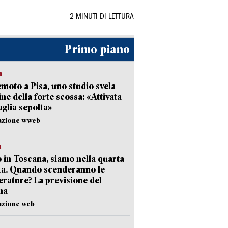
2 MINUTI DI LETTURA
Primo piano
a
moto a Pisa, uno studio svela
gine della forte scossa: «Attivata
aglia sepolta»
dazione wweb
a
 in Toscana, siamo nella quarta
ta. Quando scenderanno le
rature? La previsione del
ma
azione web