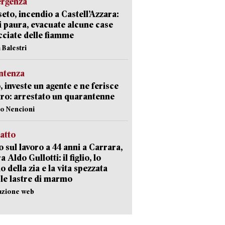
ergenza
eto, incendio a Castell’Azzara:
i paura, evacuate alcune case
ciate delle fiamme
 Balestri
ntenza
, investe un agente e ne ferisce
tro: arrestato un quarantenne
lo Nencioni
ratto
 sul lavoro a 44 anni a Carrara,
a Aldo Gullotti: il figlio, lo
io della zia e la vita spezzata
 le lastre di marmo
azione web