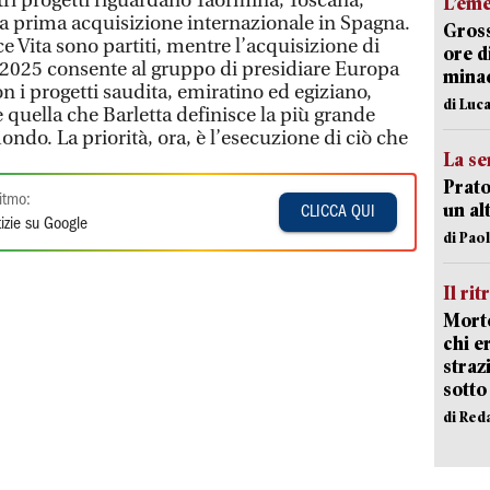
ri progetti riguardano Taormina, Toscana,
L’em
lla prima acquisizione internazionale in Spagna.
Gross
lce Vita sono partiti, mentre l’acquisizione di
ore d
l 2025 consente al gruppo di presidiare Europa
minac
on i progetti saudita, emiratino ed egiziano,
di Luca
 quella che Barletta definisce la più grande
 mondo. La priorità, ora, è l’esecuzione di ciò che
La se
Prato
itmo:
un al
CLICCA QUI
izie su Google
di Pao
Il rit
Morto
chi er
straz
sotto
di Red