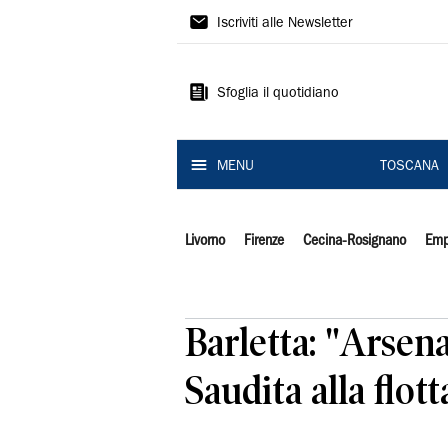
Il
Iscriviti alle Newsletter
Tirreno
Sfoglia il quotidiano
MENU
TOSCANA
Livorno
Firenze
Cecina-Rosignano
Emp
Barletta: "Arsena
Saudita alla flot