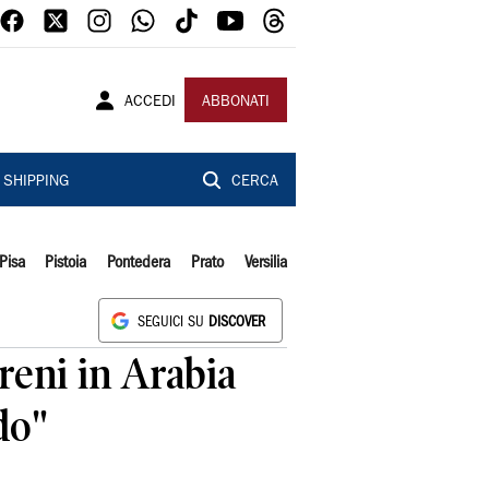
ACCEDI
ABBONATI
SHIPPING
CERCA
Pisa
Pistoia
Pontedera
Prato
Versilia
SEGUICI SU
DISCOVER
treni in Arabia
do"