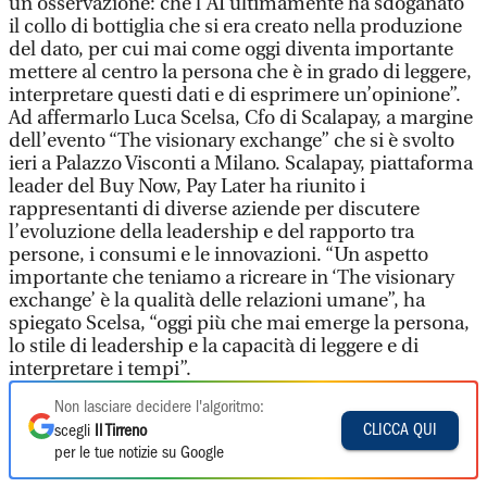
un’osservazione: che l’AI ultimamente ha sdoganato
il collo di bottiglia che si era creato nella produzione
del dato, per cui mai come oggi diventa importante
mettere al centro la persona che è in grado di leggere,
interpretare questi dati e di esprimere un’opinione”.
Ad affermarlo Luca Scelsa, Cfo di Scalapay, a margine
dell’evento “The visionary exchange” che si è svolto
ieri a Palazzo Visconti a Milano. Scalapay, piattaforma
leader del Buy Now, Pay Later ha riunito i
rappresentanti di diverse aziende per discutere
l’evoluzione della leadership e del rapporto tra
persone, i consumi e le innovazioni. “Un aspetto
importante che teniamo a ricreare in ‘The visionary
exchange’ è la qualità delle relazioni umane”, ha
spiegato Scelsa, “oggi più che mai emerge la persona,
lo stile di leadership e la capacità di leggere e di
interpretare i tempi”.
Non lasciare decidere l'algoritmo:
CLICCA QUI
scegli
Il Tirreno
per le tue notizie su Google