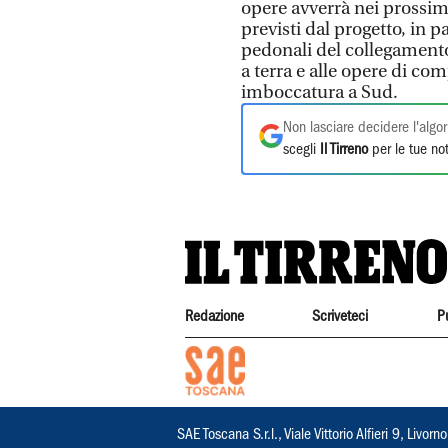
opere avverrà nei prossimi
previsti dal progetto, in pa
pedonali del collegamento
a terra e alle opere di c
imboccatura a Sud.
Non lasciare decidere l'algor
scegli
Il Tirreno
per le tue not
Redazione
Scriveteci
P
SAE Toscana S.r.l., Viale Vittorio Alfieri 9, Li