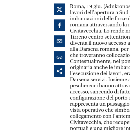
Roma, 19 giu. (Adnkronos
lavori dell'apertura a Su
imbarcazioni delle forze 
romana attraversando la 
Civitavecchia. Lo rende no
Tirreno centro settentrion
diventa il nuovo accesso a
alla Darsena romana, per g
che troveranno collocazio
Contestualmente, nel pome
originaria anche le imbarc
l'esecuzione dei lavori, e
Darsena servizi. Insieme al
pescherecci hanno attraver
accesso, sancendo di fatto
configurazione del porto s
rappresenta un passaggio 
vista operativo che simbol
collegamento con l'antemur
Civitavecchia, che recup
portuali e una migliore int