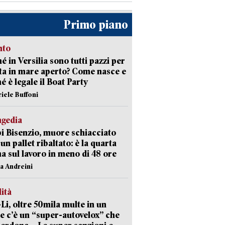
Primo piano
nto
é in Versilia sono tutti pazzi per
sta in mare aperto? Come nasce e
é è legale il Boat Party
riele Buffoni
agedia
 Bisenzio, muore schiacciato
 un pallet ribaltato: è la quarta
ma sul lavoro in meno di 48 ore
na Andreini
lità
-Li, oltre 50mila multe in un
e c’è un “super-autovelox” che