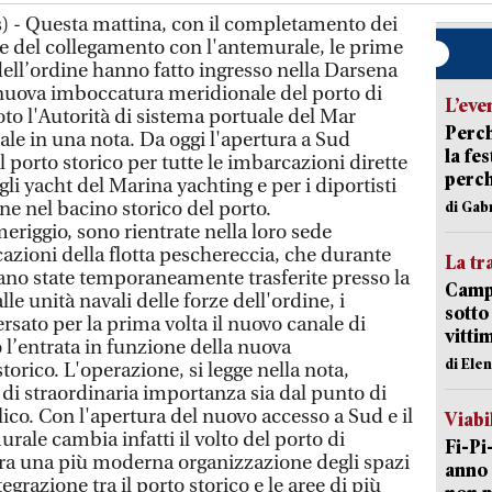
) - Questa mattina, con il completamento dei
d e del collegamento con l'antemurale, le prime
dell’ordine hanno fatto ingresso nella Darsena
nuova imboccatura meridionale del porto di
L’eve
to l'Autorità di sistema portuale del Mar
Perch
ale in una nota. Da oggi l'apertura a Sud
la fe
l porto storico per tutte le imbarcazioni dirette
perch
li yacht del Marina yachting e per i diportisti
ne nel bacino storico del porto.
di Gab
riggio, sono rientrate nella loro sede
azioni della flotta peschereccia, che durante
La tr
rano state temporaneamente trasferite presso la
Campi
le unità navali delle forze dell'ordine, i
sotto
sato per la prima volta il nuovo canale di
vitti
 l’entrata in funzione della nuova
di Ele
torico. L'operazione, si legge nella nota,
di straordinaria importanza sia dal punto di
ico. Con l'apertura del nuovo accesso a Sud e il
Viabi
ale cambia infatti il volto del porto di
Fi-Pi
era una più moderna organizzazione degli spazi
anno 
egrazione tra il porto storico e le aree di più