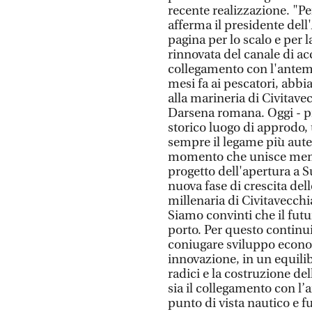
recente realizzazione. "Per
afferma il presidente dell
pagina per lo scalo e per
rinnovata del canale di ac
collegamento con l'antem
mesi fa ai pescatori, ab
alla marineria di Civitavec
Darsena romana. Oggi - pro
storico luogo di approdo,
sempre il legame più auten
momento che unisce memor
progetto dell'apertura a S
nuova fase di crescita del
millenaria di Civitavecchi
Siamo convinti che il futu
porto. Per questo continu
coniugare sviluppo econom
innovazione, in un equilib
radici e la costruzione de
sia il collegamento con l
punto di vista nautico e f