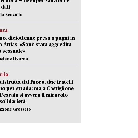
erdona – Le super sanzioni e
i dati
ilo Renzullo
nza
no, diciottenne presa a pugni in
a Attias: «Sono stata aggredita
 sessuale»
azione Livorno
oria
distrutta dal fuoco, due fratelli
no per strada: ma a Castiglione
 Pescaia si avvera il miracolo
 solidarietà
azione Grosseto