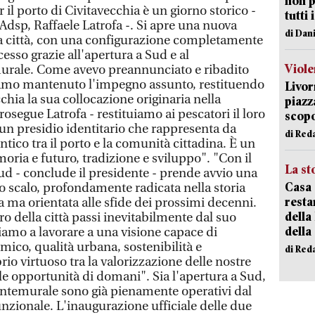
non p
 il porto di Civitavecchia è un giorno storico -
tutti 
'Adsp, Raffaele Latrofa -. Si apre una nuova
di Dan
 la città, con una configurazione completamente
cesso grazie all'apertura a Sud e al
Viole
urale. Come avevo preannunciato e ribadito
biamo mantenuto l'impegno assunto, restituendo
Livor
chia la sua collocazione originaria nella
piazz
segue Latrofa - restituiamo ai pescatori il loro
scopo
 un presidio identitario che rappresenta da
di Red
tico tra il porto e la comunità cittadina. È un
ia e futuro, tradizione e sviluppo". "Con il
La st
ud - conclude il presidente - prende avvio una
Casa 
lo scalo, profondamente radicata nella storia
resta
a ma orientata alle sfide dei prossimi decenni.
della
ro della città passi inevitabilmente dal suo
della
iamo a lavorare a una visione capace di
ico, qualità urbana, sostenibilità e
di Red
rio virtuoso tra la valorizzazione delle nostre
lle opportunità di domani". Sia l'apertura a Sud,
’antemurale sono già pienamente operativi dal
unzionale. L'inaugurazione ufficiale delle due