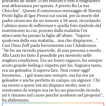
portarmi all’altare, ci sei riuscito e non ti ringrazierò
mai abbastanza per questo. A presto Ba La tua
Chicchis". Questo il commosso messaggio di Noemi
Protti figlia di Igor Prossi sui social, per la morte del
padre stroncato da un tumore a 58 anni, ricordando
l’ultimo anno di sofferenze e quella foto simbolo del
matrimonio in cui, provato dalla malattia l'ex
attaccante ha porato la figlia all'altare. "Sapevo
qualcosa della sua malattia... ma che dispiacere...".
Così Dino Zoff parla brevemente con l'Adnkronos.
"Ne ho un ricordo piacevole, di una persona a modo.
Alla Lazio ho fatto il possibile per metterlo nelle
migliori condizioni. Era un bravo ragazzo, ho sempre
avuto grande feeling e rispetto per lui. Segnava tanto,
era un goleador, li sapeva fare. Non come oggi?
Insomma... i gol mancano sempre, ma lui era un
goleador e anche perfetto in campo, un signore. Chi
sia morto a quest'età mi dispiace molto, non ci
sentivamo da tempo ma ne ho un piacevole ricordo,
mi è rimasto nel cuore perché modesto nel proporsi",
ha afafremato.