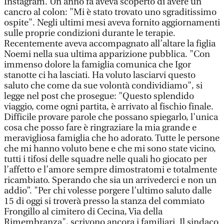
Instagram. Un anno fa aveva scoperto di avere un
cancro al colon: "Mi è stato trovato uno sgraditissimo
ospite". Negli ultimi mesi aveva fornito aggiornamenti
sulle proprie condizioni durante le terapie.
Recentemente aveva accompagnato all’altare la figlia
Noemi nella sua ultima apparizione pubblica. "Con
immenso dolore la famiglia comunica che Igor
stanotte ci ha lasciati. Ha voluto lasciarvi questo
saluto che come da sue volontà condividiamo", si
legge nel post che prosegue: "Questo splendido
viaggio, come ogni partita, è arrivato al fischio finale.
Difficile provare parole che possano spiegarlo, l’unica
cosa che posso fare è ringraziare la mia grande e
meravigliosa famiglia che ho adorato. Tutte le persone
che mi hanno voluto bene e che mi sono state vicino,
tutti i tifosi delle squadre nelle quali ho giocato per
l’affetto e l’amore sempre dimostratomi e totalmente
ricambiato. Sperando che sia un arrivederci e non un
addio”. "Per chi volesse porgere l’ultimo saluto dalle
15 di oggi si troverà presso la stanza del commiato
Frongillo al cimitero di Cecina, Via della
Rimembranza", scrivono ancora i familiari. Il sindaco