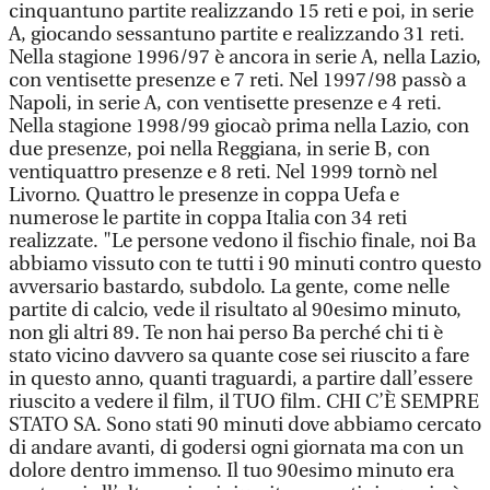
cinquantuno partite realizzando 15 reti e poi, in serie
A, giocando sessantuno partite e realizzando 31 reti.
Nella stagione 1996/97 è ancora in serie A, nella Lazio,
con ventisette presenze e 7 reti. Nel 1997/98 passò a
Napoli, in serie A, con ventisette presenze e 4 reti.
Nella stagione 1998/99 giocaò prima nella Lazio, con
due presenze, poi nella Reggiana, in serie B, con
ventiquattro presenze e 8 reti. Nel 1999 tornò nel
Livorno. Quattro le presenze in coppa Uefa e
numerose le partite in coppa Italia con 34 reti
realizzate. "Le persone vedono il fischio finale, noi Ba
abbiamo vissuto con te tutti i 90 minuti contro questo
avversario bastardo, subdolo. La gente, come nelle
partite di calcio, vede il risultato al 90esimo minuto,
non gli altri 89. Te non hai perso Ba perché chi ti è
stato vicino davvero sa quante cose sei riuscito a fare
in questo anno, quanti traguardi, a partire dall’essere
riuscito a vedere il film, il TUO film. CHI C’È SEMPRE
STATO SA. Sono stati 90 minuti dove abbiamo cercato
di andare avanti, di godersi ogni giornata ma con un
dolore dentro immenso. Il tuo 90esimo minuto era