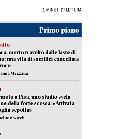
1 MINUTI DI LETTURA
Primo piano
ratto
ra, morto travolto dalle laste di
: una vita di sacrifici cancellata
avoro
vanna Mezzana
a
moto a Pisa, uno studio svela
gine della forte scossa: «Attivata
aglia sepolta»
dazione wweb
a