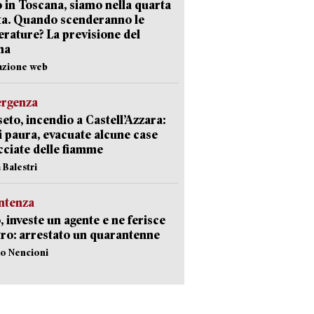
 in Toscana, siamo nella quarta
ta. Quando scenderanno le
rature? La previsione del
ma
azione web
ergenza
eto, incendio a Castell’Azzara:
i paura, evacuate alcune case
ciate delle fiamme
 Balestri
ntenza
, investe un agente e ne ferisce
tro: arrestato un quarantenne
lo Nencioni