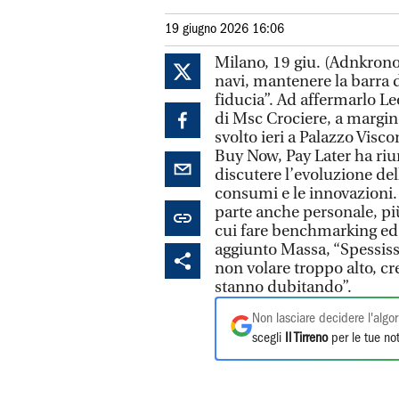
19 giugno 2026 16:06
Milano, 19 giu. (Adnkronos
navi, mantenere la barra 
fiducia”. Ad affermarlo 
di Msc Crociere, a margin
svolto ieri a Palazzo Visc
Buy Now, Pay Later ha riun
discutere l’evoluzione del
consumi e le innovazioni. 
parte anche personale, pi
cui fare benchmarking ed è
aggiunto Massa, “Spessiss
non volare troppo alto, cr
stanno dubitando”.
Non lasciare decidere l'algor
scegli
Il Tirreno
per le tue not