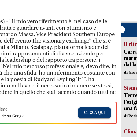
) - “Il mio vero riferimento è, nel caso delle
dritta e guardare avanti con ottimismo e
Leonardo Massa, Vice President Southern Europe
e dell’evento The visionary exchange” che si è
Il rit
onti a Milano. Scalapay, piattaforma leader del
Carra
ito i rappresentanti di diverse aziende per
marmo
la leadership e del rapporto tra persone, i
dal l
“Nel mio percorso professionale e, devo dire, in
ù che una sfida, ho un riferimento costante con
di Gio
 la poesia di Rudyard Kypling ‘If’.”, ha
imo nel lavoro è necessario rimanere se stessi,
Sism
edere in quello che stai facendo quando tutti ne
Terre
l’ori
una f
itmo:
CLICCA QUI
di Re
izie su Google
Clim