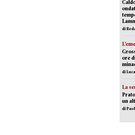
Caldo
onda
tempe
Lam
di Red
L’em
Gross
ore d
minac
di Luca
La se
Prato
un al
di Pao