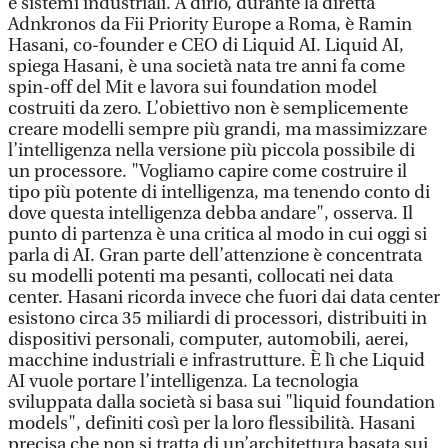
e sistemi industriali. A dirlo, durante la diretta
Adnkronos da Fii Priority Europe a Roma, è Ramin
Hasani, co-founder e CEO di Liquid AI. Liquid AI,
spiega Hasani, è una società nata tre anni fa come
spin-off del Mit e lavora sui foundation model
costruiti da zero. L’obiettivo non è semplicemente
creare modelli sempre più grandi, ma massimizzare
l’intelligenza nella versione più piccola possibile di
un processore. "Vogliamo capire come costruire il
tipo più potente di intelligenza, ma tenendo conto di
dove questa intelligenza debba andare", osserva. Il
punto di partenza è una critica al modo in cui oggi si
parla di AI. Gran parte dell’attenzione è concentrata
su modelli potenti ma pesanti, collocati nei data
center. Hasani ricorda invece che fuori dai data center
esistono circa 35 miliardi di processori, distribuiti in
dispositivi personali, computer, automobili, aerei,
macchine industriali e infrastrutture. È lì che Liquid
AI vuole portare l’intelligenza. La tecnologia
sviluppata dalla società si basa sui "liquid foundation
models", definiti così per la loro flessibilità. Hasani
precisa che non si tratta di un’architettura basata sui