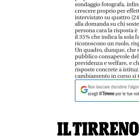
sondaggio fotografa, infin
crescere proprio per effe
intervistato su quattro (2
alla domanda su chi soste
persona cara la risposta 
il 35% che indica la sola 
riconoscono un ruolo, ris
Un quadro, dunque, che r
pubblico consapevole dell
previdenza e welfare, e c
risposte concrete a istitu
cambiamento in corso si 
Non lasciare decidere l'algor
scegli
Il Tirreno
per le tue not