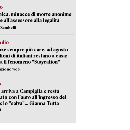
so
nica, minacce di morte anonime
e all’assessore alla legalità
n Zambelli
udio
ze sempre più care, ad agosto
lioni di italiani restano a casa:
a il fenomeno "Staycation"
azione web
o
 arriva a Campiglia e resta
ato con l'auto all’ingresso del
: lo "salva"... Gianna Tutta
a