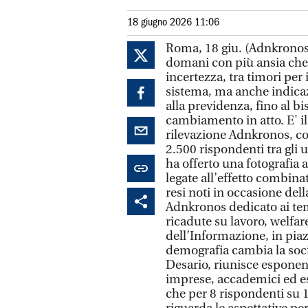
18 giugno 2026 11:06
Roma, 18 giu. (Adnkronos/
domani con più ansia che 
incertezza, tra timori per 
sistema, ma anche indicazi
alla previdenza, fino al b
cambiamento in atto. E' il 
rilevazione Adnkronos, co
2.500 rispondenti tra gli u
ha offerto una fotografia 
legate all’effetto combinati
resi noti in occasione de
Adnkronos dedicato ai tem
ricadute su lavoro, welfare
dell’Informazione, in piaz
demografia cambia la soci
Desario, riunisce esponent
imprese, accademici ed esp
che per 8 rispondenti su 10