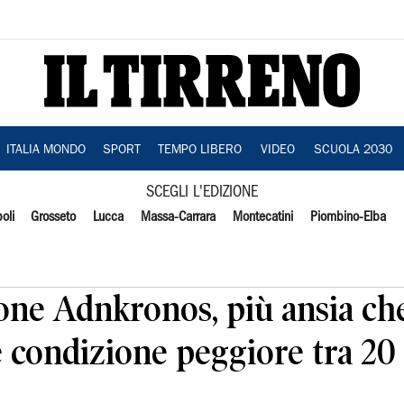
ITALIA MONDO
SPORT
TEMPO LIBERO
VIDEO
SCUOLA 2030
SCEGLI L'EDIZIONE
oli
Grosseto
Lucca
Massa-Carrara
Montecatini
Piombino-Elba
ione Adnkronos, più ansia che
 condizione peggiore tra 20