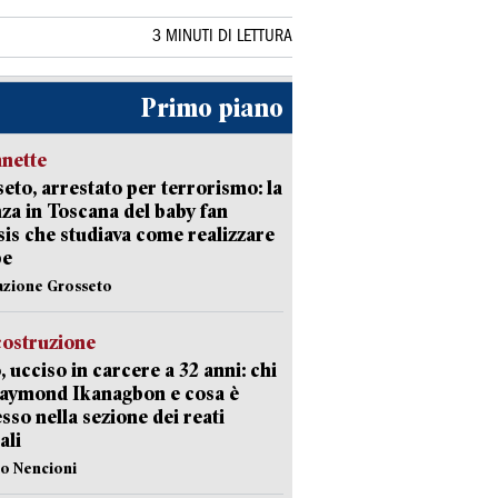
3 MINUTI DI LETTURA
Primo piano
nette
eto, arrestato per terrorismo: la
za in Toscana del baby fan
Isis che studiava come realizzare
be
azione Grosseto
costruzione
, ucciso in carcere a 32 anni: chi
Raymond Ikanagbon e cosa è
sso nella sezione dei reati
ali
lo Nencioni