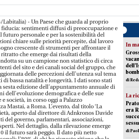
Labitalia) - Un Paese che guarda al proprio
fiducia: sentimenti diffusi di preoccupazione e
il futuro personale e per la sostenibilità del
oni chiare sulle priorità percepite, dal lavoro
In ma
isogno crescente di strumenti per affrontare il
Gross
ritratto che emerge dai risultati della
vacan
ndotta su un campione non statistico di circa
dell’
tenti del sito e dei canali social del gruppo, che
bom
aggiornata delle percezioni dell'utenza sul tema
 di bassa natalità e longevità. I dati sono stati
di Red
lla sesta edizione dell’appuntamento annuale di
i dell'evoluzione demografica e delle sue
La ri
 e società, in corso oggi a Palazzo
Prato
za Mastai, a Roma. L’evento, dal titolo ‘La
era 
età, aperto dal direttore di Adnkronos Davide
succe
i del governo, parlamentari, associazioni,
sessu
erti. Nel dettaglio, dalla rilevazione emerge
di Pao
 il futuro sarà peggio. Il dato più netto