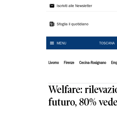
Il
Iscriviti alle Newsletter
Tirreno
Sfoglia il quotidiano
MENU
TOSCANA
Livorno
Firenze
Cecina-Rosignano
Emp
Welfare: rilevaz
futuro, 80% vede