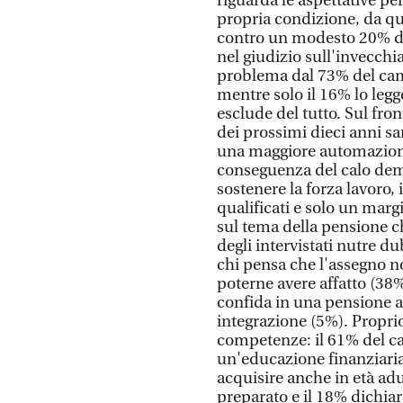
riguarda le aspettative per
propria condizione, da qui
contro un modesto 20% di 
nel giudizio sull'invecch
problema dal 73% del camp
mentre solo il 16% lo leg
esclude del tutto. Sul fro
dei prossimi dieci anni sa
una maggiore automazione e
conseguenza del calo dem
sostenere la forza lavoro,
qualificati e solo un mar
sul tema della pensione c
degli intervistati nutre du
chi pensa che l'assegno n
poterne avere affatto (38%
confida in una pensione a
integrazione (5%). Propri
competenze: il 61% del c
un'educazione finanziaria
acquisire anche in età adu
preparato e il 18% dichiar