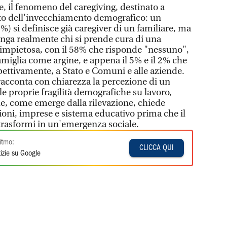
e, il fenomeno del caregiving, destinato a
tto dell'invecchiamento demografico: un
4%) si definisce già caregiver di un familiare, ma
nga realmente chi si prende cura di una
è impietosa, con il 58% che risponde "nessuno",
famiglia come argine, e appena il 5% e il 2% che
pettivamente, a Stato e Comuni e alle aziende.
acconta con chiarezza la percezione di un
e proprie fragilità demografiche su lavoro,
he, come emerge dalla rilevazione, chiede
zioni, imprese e sistema educativo prima che il
trasformi in un'emergenza sociale.
itmo:
CLICCA QUI
izie su Google