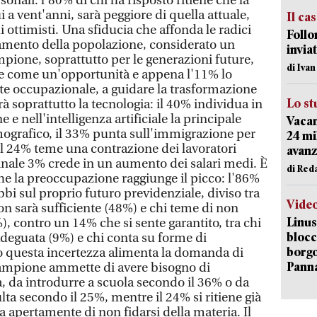
sonali: l'80% di chi ha risposto ritiene che la
 a vent'anni, sarà peggiore di quella attuale,
Il ca
ottimisti. Una sfiducia che affonda le radici
Follo
iamento della popolazione, considerato un
inviat
ione, soprattutto per le generazioni future,
di Iva
ge come un'opportunità e appena l'11% lo
nte occupazionale, a guidare la trasformazione
Lo st
rà soprattutto la tecnologia: il 40% individua in
 nell'intelligenza artificiale la principale
Vacan
ografico, il 33% punta sull'immigrazione per
24 mi
 il 24% teme una contrazione dei lavoratori
avanz
ginale 3% crede in un aumento dei salari medi. È
di Red
he la preoccupazione raggiunge il picco: l'86%
bbi sul proprio futuro previdenziale, diviso tra
Vide
on sarà sufficiente (48%) e chi teme di non
Linus
), contro un 14% che si sente garantito, tra chi
blocc
deguata (9%) e chi conta su forme di
borgo
o questa incertezza alimenta la domanda di
Pann
ampione ammette di avere bisogno di
, da introdurre a scuola secondo il 36% o da
lta secondo il 25%, mentre il 24% si ritiene già
a apertamente di non fidarsi della materia. Il