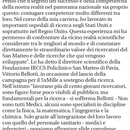
Penso che il segreto del successo e della competitività
della nostra realtà nel panorama nazionale sia proprio
questo: coniugare competenze molto differenti tra
loro. Nel corso della mia carriera, ho lavorato in
importanti ospedali di ricerca negli Stati Uniti e
soprattutto nel Regno Unito. Questa esperienza mi ha
permesso di confrontare da vicino realtà scientifiche
considerate tra le migliori al mondo e di constatare
direttamente lo straordinario valore dei ricercatori del
San Matteo e delle ricerche che qui vengono
sviluppate”. Lo ha detto il direttore scientifico della
Fondazione IRCCS Policlinico San Matteo di Pavia,
Vittorio Bellotti, in occasione del lancio della
campagna per il 5xMille a sostegno della ricerca.
Nell’istituto “lavorano più di cento giovani ricercatori,
sono figure forse poco visibili al pubblico, ma
fondamentali per la ricerca - si sofferma Bellotti - Non
sono tutti Medici, alcuni sono specialisti in discipline
come la fisica, la matematica, l'ingegneria e la
chimica. Solo grazie all'integrazione del loro lavoro
con quello del personale sanitario - medici e
infermieri - possiamo affrontare sfide complesse.