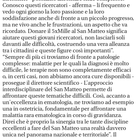
Conosco questi ricercatori - afferma – li frequento e
vedo ogni giorno la loro passione e la loro
soddisfazione anche di fronte a un piccolo progresso,
ma ne vivo anche le frustrazioni, un aspetto che va
ricordato. Donare il 5xMille al San Matteo significa
aiutare questi giovani ricercatori, non lasciarli soli
davanti alle difficoltà, costruendo una vera alleanza
tra i cittadini e queste figure così importanti”.
“Sempre di più ci troviamo di fronte a patologie
complesse: malattie per le quali la diagnosi è molto
difficile, le terapie non sono completamente efficaci
o, in certi casi, non abbiamo ancora cure disponibili -
prosegue il direttore scientifico - L’approccio
interdisciplinare del San Matteo permette di
affrontare queste tematiche difficili. Così, accanto a
un'eccellenza in ematologia, ne troviamo ad esempio
una in ostetricia, fondamentale per affrontare una
malattia rara ematologica in corso di gravidanza.
Direi che è proprio la sinergia tra le tante discipline
eccellenti a fare del San Matteo una realtà davvero
unica nel panorama nazionale e territoriale”. Il