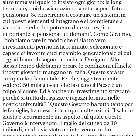
altro tema sul quale io insisto ogni giorno: la long
term care, cioè l’assicurazione sanitaria per i futuri
pensionati. Se riusciremo a costruire un sistema in
cui questi elementi si integrano e si completano a
vicenda, credo che potremo dare un respiro
importante ai pensionati di domani”. Come Governo,
“dobbiamo fare in modo che ci sia un vero
investimento pensionistico: mirato, selezionato e
capace di favorire quel ricambio generazionale di cui
oggi abbiamo bisogno - conclude Durigon - Allo
stesso tempo dobbiamo creare le condizioni affinché
i nostri giovani rimangano in Italia. Questo sarà un
compito fondamentale. Perché, oggettivamente,
vedere 350 mila giovani che lasciano il Paese è un
colpo al cuore. Ed è anche un investimento sprecato,
perché si tratta di ragazze e ragazzi formati nelle
nostre università”. “Questo Governo ha fatto tanto per
le famiglie, ha messo in campo molte azioni. Il salario
giusto è sicuramente un aspetto sul quale questo
Governo è intervenuto. Il taglio del cuneo da 10
miliardi, credo, sia stato un intervento molto