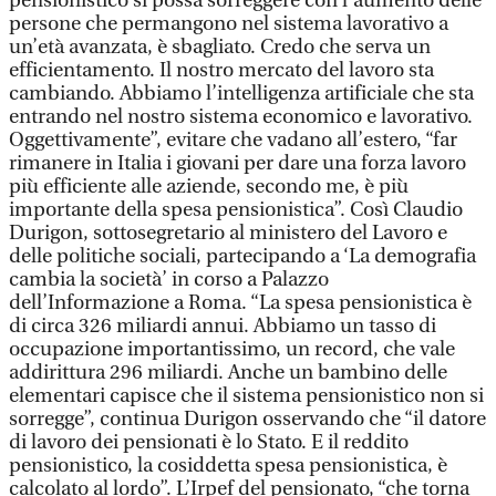
pensionistico si possa sorreggere con l’aumento delle
persone che permangono nel sistema lavorativo a
un’età avanzata, è sbagliato. Credo che serva un
efficientamento. Il nostro mercato del lavoro sta
cambiando. Abbiamo l’intelligenza artificiale che sta
entrando nel nostro sistema economico e lavorativo.
Oggettivamente”, evitare che vadano all’estero, “far
rimanere in Italia i giovani per dare una forza lavoro
più efficiente alle aziende, secondo me, è più
importante della spesa pensionistica”. Così Claudio
Durigon, sottosegretario al ministero del Lavoro e
delle politiche sociali, partecipando a ‘La demografia
cambia la società’ in corso a Palazzo
dell’Informazione a Roma. “La spesa pensionistica è
di circa 326 miliardi annui. Abbiamo un tasso di
occupazione importantissimo, un record, che vale
addirittura 296 miliardi. Anche un bambino delle
elementari capisce che il sistema pensionistico non si
sorregge”, continua Durigon osservando che “il datore
di lavoro dei pensionati è lo Stato. E il reddito
pensionistico, la cosiddetta spesa pensionistica, è
calcolato al lordo”. L’Irpef del pensionato, “che torna