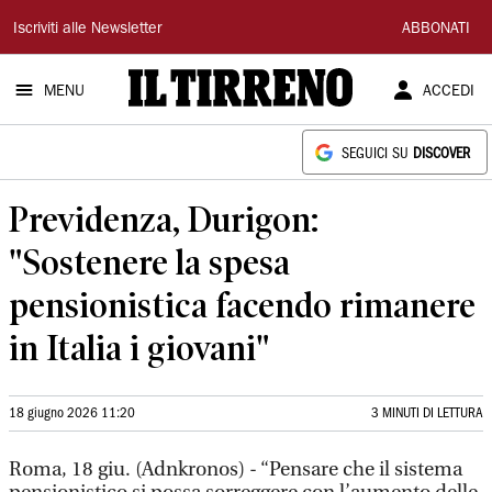
Il
Iscriviti alle Newsletter
ABBONATI
Tirreno
MENU
ACCEDI
SEGUICI SU
DISCOVER
Previdenza, Durigon:
"Sostenere la spesa
pensionistica facendo rimanere
in Italia i giovani"
18 giugno 2026 11:20
3 MINUTI DI LETTURA
Roma, 18 giu. (Adnkronos) - “Pensare che il sistema